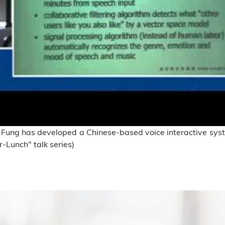
e Fung has developed a Chinese-based voice interactive sy
-Lunch" talk series)