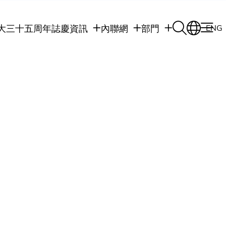
大三十五周年誌慶
資訊
內聯網
部門
ENG
學生
學生內聯網
學術部門
職員
職員行政內聯網
學術課程
校友
校友內聯網
行政部門
社交平台及應用程
傳媒
式
公眾