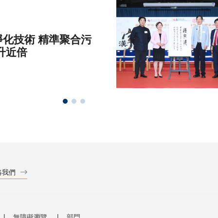
化技術 精準聚合污
升近倍
絡我們
無障礙瀏覽
部門