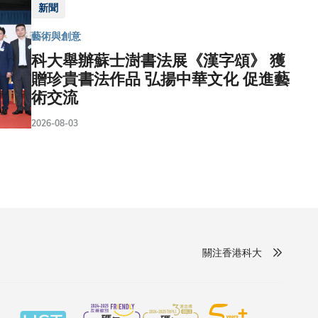
新聞
藝術與創意
科大舉辦蘇士澍書法展《漢字頌》 獲
贈珍貴書法作品 弘揚中華文化 促進藝
術交流
2026-08-03
關注香港科大