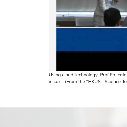
Using cloud technology, Prof Pascal
in cars. (From the "HKUST Science-for