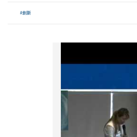
航
#創新
連
結