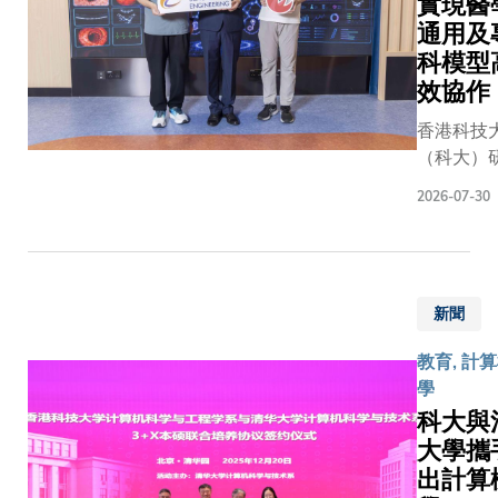
實現醫
通用及
科模型
效協作
香港科技
（科大）
團隊成功
2026-07-30
一套創新
工智能（A
「通用—
協作」框
新聞
（General
Specialist
教育, 計
Collabora
學
GSCo）
科大與
現了醫學
大學攜
基礎模型
出計算
科模型在