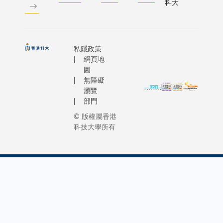
科大
基礎，能
（科大）
融合多模
園上演一
息，即使
充滿智慧
成像序列
對話。科
私隱政策
情況下，
於11月23
網頁地
維持高穩
日向
圖
該模型亦
無障礙
NVIDIA 
子亞型分
瀏覽
辦人暨執
預測患者
部門
長黃仁勳
方案的反應
© 版權屬香港
士頒授工
避免不必
科技大學所有
學榮譽博
及預測治
學位，黃
在測試中
士甫成為
MOME對
大一分子
診斷準確
即與校董
了擁有五
主席兼知
經驗的放
計算機科
生的水平
家沈向洋
型能夠準