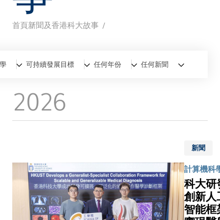
首頁
新聞及香港科大故事
導
航
全部
新聞
香港科大故事
學
可持續發展目標
任何年份
任何新聞
連
2026
結
新聞
計算機科
科大研
創新人
智能框