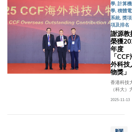
縫銜接的
模型應用
學, 計算
蹊徑。參
常臨床工
學, 積體
生將於清
研究成果
系統, 獎項
學或科大
國際頂尖
項及排名
第四年課
《自然—
謝源教
畢業後更
醫學工程
榮獲20
會直接升
表，題為
年度
校的碩士
過通用—
「CCF
博士學位
協作實現
外科技
程，進一
人工智能
物獎」
升學術及
用化」。
水平。合
研究由科
香港科技
議由科大
算機科學
（科大）
機科學及
程學系、
工程學教
2025-11-13
學系主任
及生物工
電子及計
座教授周
系助理教
工程學系
教授與清
醫工交叉
算機科學
學計算機
創新中心
程學系講
任尹霞教
陳浩教授
新聞
授謝源，