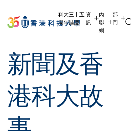
Skip
to
科大三十五
資
內
部
main
周年誌慶
訊
聯
門
content
網
學生
學生內聯網
學術部
新聞及香
職員
職員行政內聯
學術課
校友
校友內聯網
行政部
社交平
傳媒
式
公眾
港科大故
事