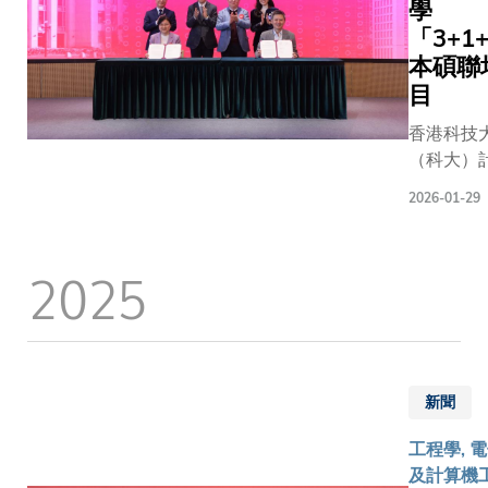
診斷任務
學
效協作。
「3+1
結果顯示
本碩聯
GSCo在
目
影像診斷
香港科技
覺問答及
（科大）
報告生成
機科學及
項任務的
2026-01-29
學系與清
現，均比
學計算機
運作的通
與技術系
專科模型
2025
算機系）
優勝；同
2026/20
該框架能
年開展
降低訓練
「3+1+
模型，以
碩聯培項
全新臨床
新聞
為兩校計
的研發成
科學系的
此項成果
工程學, 
本科生提
加速醫學
及計算機