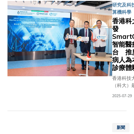
校在計算
一疾病診
研究及科技
新中心主
資訊科技
往往不夠
算機科學
授帶領的
開啟深度
準。反觀
香港科
發，整合
的重要里
模型，雖
發
斷、分型
碑，不僅
供精準的
Smart
記物量化
雙方對高
推理和專
估及預後
智能醫
人才培養
斷，但因
能，涵蓋
的共同擔
台 推
專門，一
類型，以
也標誌着
對新任務
病人為
速度，為
新教育模
署於新醫
診療體
更個人化
邁出堅實
時，便需
香港科技
案。Smar
步。 兩所
訓練。專
（科大）
基於全球
擁有世界
型亦無法
校園醫療
規模最大
的計算機
床醫生一
2025-07-29
出由科大
的病理數
學、人工
自然語言
隊研發的
蓋34種
和數據科
推理，面
能醫療平台
織部位、
科，兩強
的醫學影
SmartCa
全切片影
手，資源
斷任務時
新聞
統，旨在
可輔助專
聚，將為
準確率會