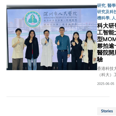
療服務流
員執行逾
提供更寬
下降。此
研究, 醫學
升從分流
任務，包
知識視野
為每項新
研究及科技
全流程的
情分級、
研環境，
重複訓練
機科學, 
驗。這項
療反應評
更多能夠
基礎模型
科大研
劃為期六
率預測，
國家與時
算成本不
工智能
冀為超過1
詳細病理
任的卓越
昂，更受
型MO
名學生及
系統的關
年，為中
病人私隱
等提供更
夥拍逾
於能通過
至全球科
限制，數
醫療服務
基礎模型
醫院開
展貢獻力
能離開醫
SmartC
準診斷多
量。」楊
驗
因此，單
算機科學
病率最高
授表示：
用通用或
香港科技
學系助理
包括肺癌
簽署戰略
模型，皆
（科大）
Smart L
癌、大腸
備忘錄以
滿足實際
研究團隊
陳浩教授
癌。創新
兩校一直
工作需求
2025-06-05
發一款名
此系統建
式支援臨
個領域積
應對上述
MOME的
前由科大
流程Smar
強合作，
戰，是次
能（AI）
全球最大
統的核心
得了豐碩
校國際團
型，利用
學界多模
大整合式A
果。此次
發出全新
Stories
模最大的
模型MedD
動：卓越
簽署合作
式 AI 框架