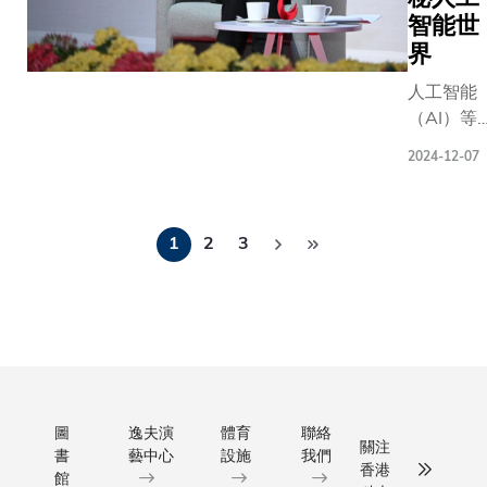
officially
智能世
中，某些
October 2
界
有缺失的
features 
為了應對
new rese
人工智能
戰，科大
applicati
（AI）等
隊與多家
most rele
科技席捲
構合作，
2024-12-07
campus lif
球，世界
目前市場
AIoT sens
經歷前所
的中國人
research l
Pagination
有的蛻變
參數磁力
Gary CHA
1
2
3
面對這場
像數據集
Han of th
起雲湧的
計出一款
Departme
技革命，
理異構輸入
Computer
們借鑒傑
大模型。
and Engin
領袖的卓
為MOME
遠見，當
採用「混
指引邁向
框架」，
路的方向
圖
逸夫演
體育
聯絡
「Transf
關注
書
藝中心
設施
我們
最近在香
深度學習
香港
館
科技大學