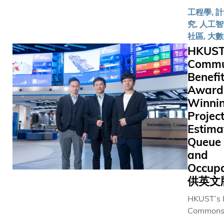
磁力共振
展而成，
通用能力
議，進一
「GSCo
工程學, 
（mpMR
臨床治理
心的通用
焦於人才
該框架建
究, 人工智
建構，能
改善醫患
模型（GP
養，對兩
陳浩教授
社區, 大
區分良性
支援醫學
供了統一
算機學科
開發的開
HKUS
腫瘤，準
三大核心
精準識別
具有重要
學通用模
Commu
美擁有五
系統具備
類型及癌
義。在當
MedDr
Benefi
經驗的放
實時轉換
生物標記
算機學科
多元醫學
生。團隊
Award
並能自動
該系統不
機遇與挑
模態和逾2
圳市人民
Winnin
療紀錄，
診斷，更
存的時代
萬個樣本
廣州市第
整個病人
Project
者的生存
下，通過
MedDr
醫院、雲
流程，包
Estima
潛在治療
聯合培養
度訓練，
瘤醫院等
前、診中
個人化治
Queue 
施貫通式
步構建了
間醫院及
跟進的資
於數據的
模式，將
and
輕量級專
作，展開
至同一平
模態智能
效整合兩
型，僅需
Occup
驗證，以
望減輕醫
分析：系
資源優勢
消費級顯
供英文
評估系統
的行政負
要的多模
學生打造
（GPU）
為投入實
醫生更專
HKUST’s 
病理基礎
的多元化
完成訓練
做好準備。 
顧病人。
Commons,
（mSTA
際化的優
雙向協作
最大mpM
設有「虛
2013, has
病理影像