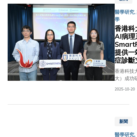
表簽署，
的團隊，
中國計算
醫學研究,
科大首席
哈佛醫學
會（Chin
學
長郭毅可
威爾康奈
Compute
及清華大
香港科
學院、香
Federati
務委員會
AI病
文大學、
簡稱 CCF
任楊斌教
大學，以
Smar
頒發202
場見證簽
山大學等
度「CCF
提供一
式。郭毅
開展。醫療
科技人物
症診斷
授感謝清
模型一直
獎」。謝
香港科技
學長期以
兩難局面
同時是賽
大）成功
支持，並
用基礎模
未來先進
人工智能（
示：「此
然基於龐
技術創科
2025-10-20
統Smart
議簽署是
醫學語料
室及集成
新癌症病
首次與內
行訓練，
與系統研
流程。系
尖高校在
靈活應對
的主任。
計算機科
與研究生
任務和精
新聞
學系和化
建立貫通
別影像模
工程學系
養機制，
能力，但
醫學研究, 
兼醫工交