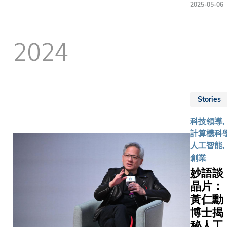
育環境。
專科模型在
2025-05-06
集 乳癌是全球女
者」的功
School of
文字數據
僅有助學
推論過程
性最常見
提供模擬
Engineeri
理報告及
度參與前
責比對相
的癌症之
詢和即時A
room” tha
數據，可
2024
研實踐專
過往病例
期篩查、
饋，日後
interactio
分鐘內自
培育創新
提供診斷
分子亞型
應用至醫
engineeri
料詳盡的
維，擴濶
測；Med
以及對治
育，這項
communit
告，並具
視野，也
擔當「核
的預測，
在申請專利
enables t
詢功能，
建設教育
策者」的
治療十分
為一站式的
of top-no
家能針對
和人才強
色，負責
Stories
儘管mpM
療平台，
of its facu
提問。
獻力量。
科模型提
能提供豐
SmartC
members.
科技領導,
證據與自
斷資訊，
點功能涵
a key inte
計算機科學
學知識整
傳統AI系
the campu
人工智能,
從而作出
言，整合
Engineeri
創業
診斷結果
據的多種
Commons
妙語談
態（即磁
renovate
晶片：
中不同的
after bein
黃仁勳
列）仍存
more than
博士揭
挑戰，特
As the C
秘人工
真實臨床