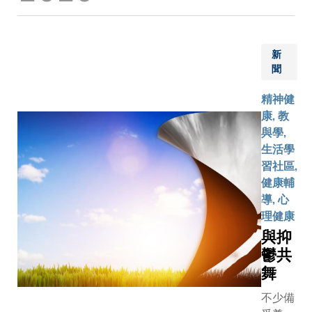
期間尤
科技，涵
其重
眠測試、
要。
癌症細胞
新
技術、預
聞
光眼裝置
網膜疾病
精神健
導入及AI
康, 教
檢測技術
與學,
中科大老
生活學
學研究中
習社區,
提供兩部V
健康輔
健身單車
導, 心
結合虛擬
理健康
景，讓參
與抑
由科大踩
鬱共
「出發」
舞
九龍市區
設備平日
不少備
於長者復