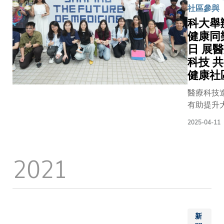
社區參與
科大舉
健康同
日 展
科技 
健康社
醫療科技
有助提升
生活質素
2025-04-11
個人身體
則有賴良
活習慣。
2021
及此，香
技大學（
大）今日
月11日）
辦的第三
新