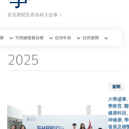
首頁
新聞及香港科大故事
導
航
全部
新聞
香港科大故事
康
可持續發展目標
任何年份
任何新聞
連
2025
結
新聞
大學盛事,
學教育, 
健康科技,
神健康, 
發展及聯繫