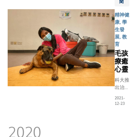
樂日，特
聞
運動和健
主題，於
精神健
內設置多
康, 學
滑雪、賽
生發
單車、籃
展, 教
拳撃等活
育
位，為現
毛孩
千名科大
療癒
生、校友
心靈
小學生和
科大推
人士，進
出治療
能與智力
犬計劃
考驗。 除攤
2021-
幫助學
位遊戲外
12-23
生減壓
大亦設置
和抖擻
覽，介紹
2020
精神，
由科大團
在疫症
發的最新