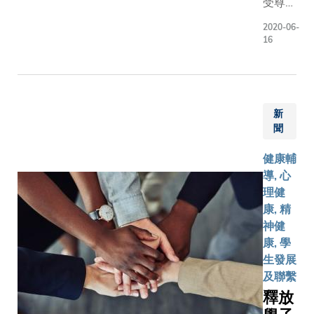
受尊敬
心，旨在
的學者
長者的運
2020-06-
鮮有向
16
力及認知
同事、
力。 科大現
學生，
正申請建
甚至陌
港第三間
生人談
院，多位
新
及自己
與現場參
聞
的心結
於校園內
和掙
健康輔
標示著
扎。任
導, 心
「Shapin
教於管
理健
the Future
理學系
康, 精
Medicin
和環境
神健
造醫學未
及可持
康, 學
展）」的
續發展
生發展
馬賽克壁
學部，
及聯繫
上，踴躍
並在最
釋放
打氣字句
近榮獲