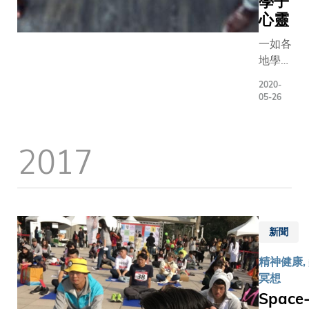
學子
齊「集氣
跨學科
持科大推
心靈
課程事
學創新。
務處卓
一如各
越教學
地學
獎(研
子，科
2020-
究院組
大學生
05-26
別)的
也在努
霍士德
力適應
教授，
2017
因全球
便決定
疫症大
分享自
流行和
己數十
局部封
年來對
城所帶
抗抑鬱
來的影
新聞
症的心
響。當
路歷
生活出
精神健康, 
程，希
現翻天
冥想
望洗刷
覆地的
Space
精神疾
轉變，