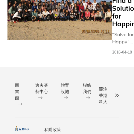
Find a
面帶微
encourag
疫症重
Soluti
笑的霍
students 
創，這
教授
for
space-ou
一屆畢
說：
Happi
which hel
業生將
「抑鬱
improve 
面對近
"Solve for
症對生
status.
數十年
Happy"
活的影
最嚴峻
Worksho
響無孔
的就業
2016-04-18
held at
不入—
環境。
HKUST, fo
做事的
她說：
first time 
動力、
「畢業
Hong Kon
出門的
班學生
19 March
圖
逸夫演
體育
聯絡
意欲，
為前途
關注
書
藝中心
設施
我們
2016 and
連飲
感到憂
香港
館
gathered
食、說
科大
心和忐
100
話，甚
忑，是
participa
至與人
人之常
explore t
相處的
情，但
ultimate
私隱政策
方式，
我們這