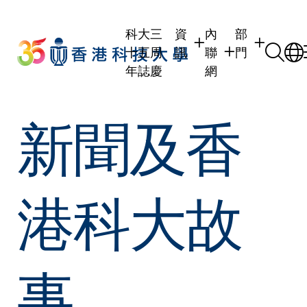
Skip
to
科大三
資
內
部
main
十五周
訊
聯
門
content
年誌慶
網
學生
學生內聯網
學術部門
新聞及香
職員
職員行政內聯網
學術課程
校友
校友內聯網
行政部門
社交平台及
傳媒
式
公眾
港科大故
事