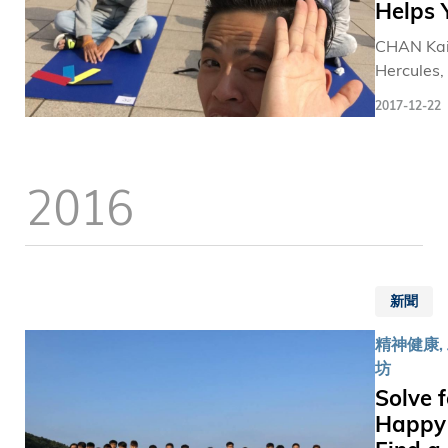
Helps 
病背負
不少人
的污
CHAN Kai
因前景
名，鼓
Hercules,
不明朗
勵有精
year 4 st
而越發
2017-12-22
神健康
of Risk
焦慮不
問題的
Managem
安。
人勇敢
Business
對主修
2016
求助。
Intelligen
生物科
霍教授
Program
技、應
(左)榮
(RMBI) h
屆畢業
獲跨學
the Cham
生鍾施
科課程
of Interna
朗而
新聞
事務處
Space-Ou
言，前
卓越教
Competiti
景似乎
精神健康,
學獎
Taipei. A
尤其黯
坊
(研究
certified
淡。由
Solve f
院組
hypnother
於全球
Happy
別)。
Hercules
經濟受