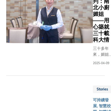
列：南
北小廚
媚姐
——用
心築就
三十載
科大情
三十多年
來，媚姐
的身影一
2025-04-09
直默默穿
梭於科大
校園，用
體貼入微
Stories
的真誠服
務串聯起
可持續發
幾代科大
展, 智慧校
人的集體