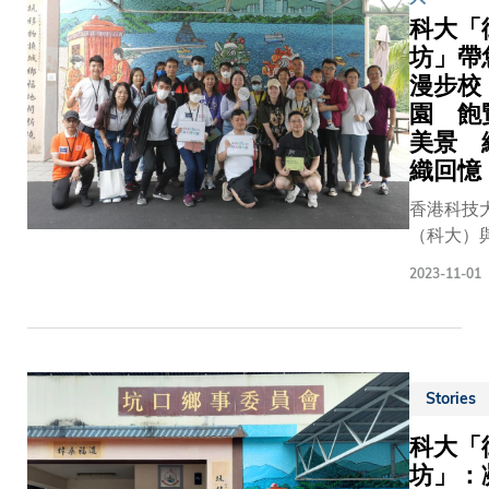
而助提升
策的政
園內逾三
而，
科大「
其他東南
府資助
成的停車
Martin 的
坊」帶
亞超大城
大學，
位，加裝
志向遠不
市對氣候
漫步校
作為吸
電動車充
止於此，
變化的適
園 飽
引和挽
電設施和
他懷揣着
應能
美景 
留傑出
相關軟件
更宏大的
力。」陳
人才策
織回憶
配套，以
抱負——
教授解
略中的
及培養可
保育非物
香港科技
釋：「我
一環。
持續的通
質文化遺
（科大）
們可先在
自今年
勤習慣。
產。 開拓
校友創立
這裏建立
十月
2023-11-01
為支持香
新視野 科
企「街坊
預警機
起，科
港特區政
大理學院
路」合作
制，然後
大員工
府的「香
珍視長洲
本月初正
讓曼谷、
可依據
港電動車
太平清醮
出「科大
吉隆坡等
其工作
普及化路
的文化價
遊」
城市借
Stories
性質，
線圖」，
值，因此
(HKUSTou
鏡。」 暴
選擇每
並協助大
今年三
科大「
活動。由
雨可引發
週一天
學減少大
月，特地
不同背景
坊」：
山泥傾
遙距工