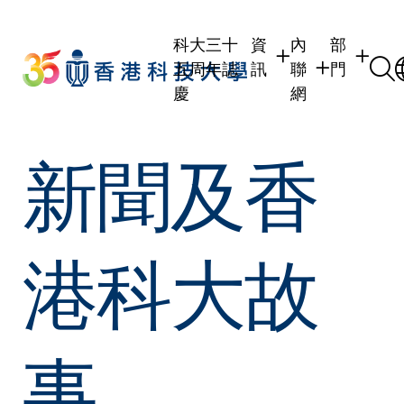
Skip
to
科大三十
資
內
部
main
五周年誌
訊
聯
門
content
慶
網
學生
學生內聯網
學術部門
新聞及香
職員
職員行政內聯網
學術課程
校友
校友內聯網
行政部門
社交平台
傳媒
式
公眾
港科大故
事