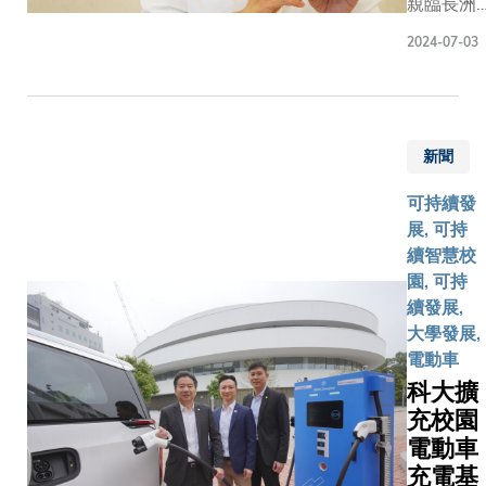
親臨長洲
可持續發
科大團結
和特別
慶祝太平
展學部副
友愛的社
假期，
2024-07-03
清醮，那
主任。陳
群。請即
旨在平
你必定品
教授曾於
觀看媚姐
衡員工
嚐過郭錦
美國國家
與科大的
的工作
記餅店出
大氣研究
故事！
與生
新聞
爐的平安
中心工作
活，並
包。今
逾28年，
促進以
可持續發
年，這家
現時在聯
僱員為
展, 可持
擁有超過
合國世界
本文
續智慧校
50年歷史
氣象組織
化。自
園, 可持
的老字號
身兼要
2019
續發展,
餅店在短
職，開發
冠狀病
大學發展,
短一周內
可預測多
毒大流
電動車
便售出高
重災害的
行以
科大擴
達60,000
嶄新天氣
來，遙
充校園
個平安
預警系
距工作
電動車
包，成績
統，務求
逐漸普
斐然。在
充電基
助大灣區