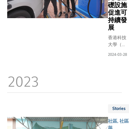
及化。
這輝煌成
礎設施
及東南亞
科大認
就的背
促進可
城市應對
識到日
後，離不
極端天氣
持續發
新月異
開香港科
的衝擊。
展
的科技
技大學校
「香港對
對現代
香港科技
友、郭錦
暴雨天氣
工作環
大學（科
記餅店第
並不陌
境的影
大）為實
二代傳人
生，而且
響，遂
2024-03-28
現大學
郭宇鈿
擁有健全
率先就
「2028
（Martin
的經濟基
彈性工
可持續發
KWOK）
2023
建設施和
作地點
展挑戰」
的辛勤付
密集人
正式制
減排目
出。他於
口，是針
定政
標，未來
七年前接
對極端天
策，並
三年將投
手家族生
氣試驗不
成為第
放最高港
意後，逆
同創新方
Stories
一所建
幣4000
轉了老字
案的理想
立彈性
萬元，為
號品牌的
社區, 社
城市，從
工作政
清水灣校
命運。然
與