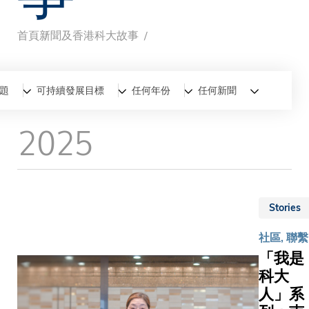
首頁
新聞及香港科大故事
導
航
全部
新聞
香港科大故事
題
可持續發展目標
任何年份
任何新聞
連
2025
結
Stories
社區, 聯繫
「我是
科大
人」系