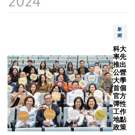
樹等狀
創校初期
況，場面
便加入科
有時令人
大中餐廳
觸目驚
的媚姐，
新
心。而過
見證了大
聞
去10年
學逐步發
科大
間，極端
展成今天
率先
降雨也更
這所卓越
頻繁襲
學府的歷
推出
港，其強
程。她的
公營
度甚至超
貢獻遠不
大學
越黑色暴
止於一名
首個
雨警告信
普通員
官方
號的程
工，她用
彈性
度。這個
溫度和態
工作
趨勢正好
度默默滋
地點
揭示全球
養着科大
政策
暖化對我
這個大家