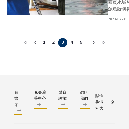
或社會
西貢水域
進和睦的
大將擁有
「嚐」平
以及在海
而，這個
服務相
鯨魚蹤跡
係。Luk
本地高教
安包所蘊
究實驗中
系統並不
關的活
大批群眾
投入引起
界別最完
含的文化
任技術員
僅限於發
2023-07-31
動，以
觀鯨。(相
關注，校
善的電動
意義。自
大校友
放天氣警
促進個
來源: 德哥
請他共同
車配
2011年
Bernade
報，更重
人身心
Pagination
紅書） 過去
全新項目
套。 優化
起，長洲
他們對科
要的是集
健康並
1
2
3
4
5
幾星期，
…
度遊」﹐
項目自
太平清醮
滿美好回
合政府部
增強團
稀客到訪
眾對科大
2022年
被列入國
藉帶領導
門、研究
隊凝聚
水域 ——
區的認識
起，已於
家級非物
向參加者
人員及非
力。教
頭相信是
拉近人與
教職員宿
質文化遺
他們的「
牟利機構
職員可
氏鯨」的
離 作爲科大商學院
舍一帶安
產名錄，
情」的故
的資源和
自行組
在西貢出
2015年
裝了充電
其中獨具
科大於本
專業知
隊或參
有片段更
Luke期
基建以支
特色的平
舉辦六場
識，促成
與大學
到牠張開
的經驗，
圖
逸夫演
體育
聯絡
援150多
安包，以
大深度遊
跨界合
關注
認可的
書
藝中心
設施
我們
口，用鯨
別設計一
個充電設
艷紅的
賞團，路
作。
香港
義務工
館
濾食物的
帶路」（
施。未來
「平安」
越了校園
科大
作。自
面，大批
中，「街
四年，大
二字為標
限，除了
2022
因此爭相
鄰居）式
學將繼續
誌，象徵
校園、欣
年11
觀鯨，更
團，藉以
提升電力
着對長洲
途美景外