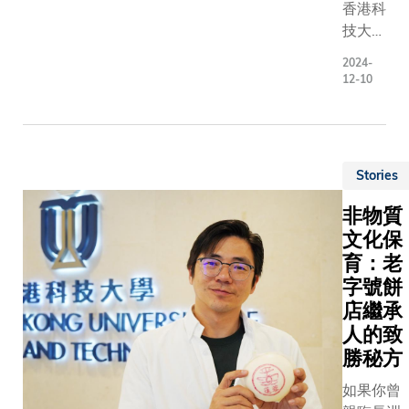
們日常生
庭，讓科
香港科
活和安全
大人在裊
技大學
的影響日
裊茶香間
（科
2024-
增，讓我
獲得家的
大）致
12-10
們不禁反
溫暖。 在
力推行
思：在面
本次專訪
靈活及
對大自然
中，媚姐
家庭友
的怒號
細數她在
好政
時，應當
Stories
科大的點
策，以
如何做好
滴歲月，
建立包
非物質
準備？ 氣
分享珍貴
容及關
文化保
候專家陳
回憶和深
愛僱員
育：老
飛教授為
厚情誼。
的工作
字號餅
此積極尋
她的故事
環境。
店繼承
求解決方
讓我們明
科大最
案。2024
白，每一
人的致
近推出
年，他加
分貢獻都
勝秘方
每週彈
入科大擔
能留下印
性遙距
如果你曾
任環境及
記，築就
工作日