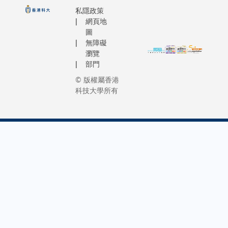
月實施
海洋保育
員、校友
供應設
島「風調
私隱政策
圍亦擴展
以來，
的關注，
鄰近社區
備、安裝
網頁地
雨順，合
科大一同
已有逾
一位經常
圖
身爲科大人
一個負載
境平安」
的坑口社
170名
無障礙
焦點的就
希望通過
管理系
的美好祈
26名來自
員工透
瀏覽
2010年
遊覽與街
統，以及
願。
社群的導
部門
過特別
生物學系
方式，為
於清水灣
Martin為
員，還透
假期，
© 版權屬香港
生鄭家泰
珍貴的科
校園的室
科大理學
與路綫設
參與各
科技大學所有
（Taiso
「我希望
內外停車
院的「環
分享自己
種志願
「我們懇
大在人與
位加裝充
球文化交
大的獨特
活動，
家不要騷
連結、集
電設施。
流祭」特
事，將參
包括探
魚。」Tai
以及無形
近日，大
製印有
和科大精
訪長
在面對傳
等方面的
學亦獲寶
「理」字
繫起來。
者、海
問時總是
因對此理
馬香港捐
的平安
大深度遊
灘清潔
其煩地重
鳴，任職
贈四個快
包，寓意
放予公眾
及惜食
個重要信
技術員的
速充電
「包理平
參與，活
等。科
這位海洋
請成爲「
器，並已
安」，為
9月初接
大計劃
學家兼香
遊」導賞
於本周初
科大多元
名，反應
推出更
豚保育學
說：「我
開始試
化學生社
烈，名額
多舉措
（HKDC