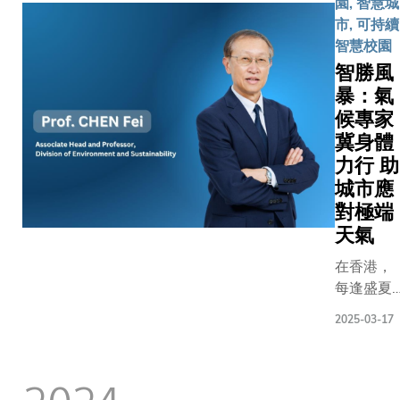
園, 智慧城
回憶。媚
市, 可持續
姐任職於
智慧校園
科大中餐
智勝風
廳南北小
暴：氣
廚，三十
候專家
年如一日
地迎接客
冀身體
人、沖茶
力行 助
備餐，這
城市應
些看似平
對極端
凡的日
天氣
常，早已
在香港，
成為她與
每逢盛夏
科大師生
的颱風季
校友建立
2025-03-17
節，可能
感情的獨
會遇上山
特方式，
泥傾瀉、
凝聚科大
2024
水浸、塌
社群。 自