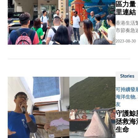
學車輛和
邀請
大成員，
區力量
瀉，堵塞
作。與
教職員通
Martin 回
現任或已
車道和街
里連結
此同
勤衍生的
來母校為
的教職員
道，不僅
時，為
香港生活
排放，科
學院舉辦
友自願擔
造成經濟
鼓勵員
市節奏急
大將為校
的「環球
賞員，帶
損失，還
工參與
否停下腳
園內約
文化交流
與導賞團
對公眾安
2023-08-30
更多社
發掘社區
360個停
祭」製作
大成員及
全構成嚴
區活
知的寶藏
車位，配
了一座兩
人士遊覽
重威脅。
動，科
事？香港
備輸出功
米高的微
和坑口社
跨界協作
大亦提
校友譚健
率不低於
型包山。
加深大眾
各司其職
供每年
（Luke
7千瓦
這次活動
大和周邊
Stories
陳教授現
四天的
辦社企「
（7kW）
吸引了校
文化和歷
正構思將
特別假
路」，就
的中速充
內逾千名
可持續發展
認識，藉
人工智能
期，讓
這些被埋
電設施。
來自世界
海洋生物,
強科大與
（AI）技
他們參
重現大家
這個優化
各地的學
友
的連繫。
術融入預
與跟健
過培訓社
電動車充
生和教職
守護鯨
員包括自
警系統，
康、多
員，他協
電基礎設
員參加，
起於李兆
拯救海
以提升其
元、平
員保育香
施項目完
讓他們有
書館工作逾
生命
天氣預測
等機會
采的文化
成後，科
機會一
年的Edwi
能力。然