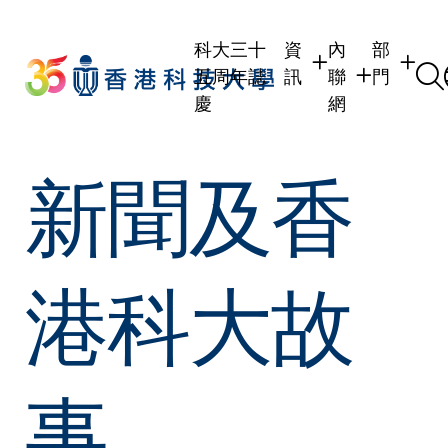
Skip
to
科大三十
資
內
部
main
五周年誌
訊
聯
門
content
慶
網
學生
學生內聯網
學術部門
新聞及香
職員
職員行政內聯
學術課程
校友
校友內聯網
行政部門
社交平台
傳媒
式
公眾
港科大故
事