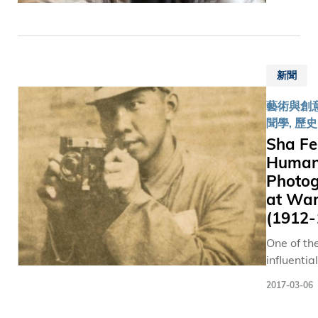
Professor
樂團合
the Divisi
奏，更
Social Sc
邀得蜚
of HKUST. Sh
聲國際
is the first
新聞
的小提
faculty
琴家兼
member 
藝術與創意,
香港弦
holds a s
聞學, 歷史
樂團藝
exhibition
Sha Fe
術總監
the HKUS
Human
姚珏女
Library. This
Photo
士擔任
exhibition
at Wa
獨奏嘉
features 
賓。是
(1912-
than 20 p
次音樂
in panora
One of th
會是科
format ta
influentia
大藝術
by Profes
photograp
中心主
2017-03-06
Ku using 
his gener
辦的
mobile ph
Fei capt
2017年