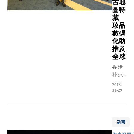
古地
開為期
席藝術家
full-time
圖特
十八個
攜手呈獻
painter in
月的訓
藏
個矚目的
2009 ?
練和演
珍品
彩室樂表
though s
出。經
數碼
演。今次
had neve
過嚴謹
樂會是第
化助
received
甄選，
44屆香港
推及
formal ar
參與計
藝術節的
全球
training.
劃的學
目之一，
生獲香
香 港
於本年三
港弦樂
科 技
六日(星期
團的音
大 學
日) 假香港
2013-
樂家專
（ 科
大會堂劇
11-29
業指導
大 ）
演出。 今
和交
今 日
次音樂會
流，並
舉 辦
了重溫過
得到寶
「 香
樂季作曲
新聞
貴的演
港 潮
家﹕包括
出經
州 商
名秀