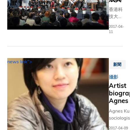
香港科
技大學
於三月
2017-04-
二十三
11
日假香
港賽馬
會大堂
舉行
news link">
「弦夢
新聞
成真」
攝影
音樂
Artist
會，由
biogra
十五名
獲特別
Agnes
培訓的
Agnes Ku 
科大學
sociologi
生與科
an Associ
大管弦
2017-04-09