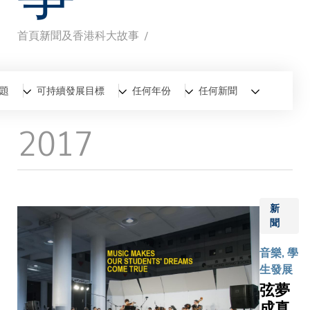
首頁
新聞及香港科大故事
導
航
全部
新聞
香港科大故事
題
可持續發展目標
任何年份
任何新聞
連
2017
結
新
聞
音樂, 學
生發展
弦夢
成真