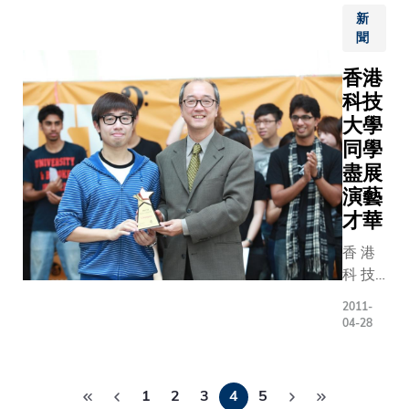
監盛宗亮
Society, 
新
樂會。
， 將
亞洲首度
This is th
聞
獲選拔
全 面
演的《深
day of the
參與的
數 碼
紅》室樂
香港
performa
演奏者
化 重
版，並由
科技
They had
當中，
要 的
林巴琴新
their effo
大學
有七位
珍 藏
張鈞量演
than half 
同學
是來自
， 讓
奏，另有
and gonn
盡展
科大，
世 界
盛宗亮指
their effor
演藝
包括兩
各 地
阿諾·荀伯
audience 
才華
位本科
人 士
克動人心
night . E
生，三
可 透
的《昇華
香 港
were enjo
位研究
過 網
夜》弦樂
科 技
moment 
生和兩
上 電
版。 有關
大 學
AP11 be
位校
子 圖
2011-
演出將於
（ 科
their unf
04-28
友。
像 清
大新開幕
大 ）
memories 
楚 欣
鄭裕彤樓
一 群
life.
賞 展
用途演講
Pagination
本 地
品 。
1
2
3
4
5
進行錄音
及 國