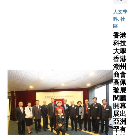
一。他說
Hong Kon
的多元
「科大致
Jeanie Le
人文學
潛能和
提供全人
worked in
科, 社
實現夢
育，而音
banking
區
想。是
是全人教
industry f
香港
次音樂
的一部分
several y
科技
會是
它能啟發
after ear
大學
「弦夢
學的創意
a busines
成真師
香港
令他們邁
degree f
友計
潮州
成功之
HKUST. H
劃」演
商會
路。」
childhood
出巡禮
「創意間
高佩
dream of
的一部
親暱」今
璇展
becoming
份，由
將舉辦五
閱廳
artist we
香港弦
年精選回
開幕
unrealize
樂團和
音樂會，
展出
until she l
八大院
多名香港
her stable
亞洲
校合
弦樂團首
to pursue
罕有
作，展
聯同新舊
new life a