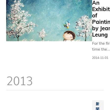
An
培育學
音樂創作
Exhibit
生全人
入創意，
of
發展，
請作曲家
Painti
啟發創
演奏家透
新思
by Jea
公開排練
維，成
Leung
獲選的新
就他們
作曲家的
For the fir
的錦繡
樂作品進
time the
未來。
深入討論
Library wi
學位課
並不斷修
2014-11-01
stage an 
程以
和排練。
exhibition
外，科
科大校長
a HKUST
2013
大透過
繁昌教授
graduate
提升音
高興「創
student?s
樂方面
間的親暱
works in 
的培
作為大學
G/F
育，讓
25周年校
Gallery.B
學生發
新
慶活動之
and raise
聞
掘自己