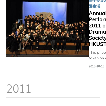
學生發展及
驗。 數
會 高
(IC2011)
園生活
周前在
佩 璇
湯文泰
Annua
三月十
展 閱
(IC2012
Perfo
一日，
廳 」
「創意間
2011 o
由八大
開 幕
親暱」副
Dram
院校的
典 禮
術總監)、
Society
精英組
， 展
卡羅．馬
HKUS
成的
出 多
蓋蒂奇
「二十
項 極
(IC2013)
This photo
一世紀
為 珍
安迪秋保
taken on 
聯校樂
貴 、
(IC2014)
2011, on 
團」，
亞 洲
2013-10-13
及斯科特
stage in 
在奧斯
罕 有
奧德威
Wan Thea
卡獲獎
的 古
(IC2015)
They are
2011
作曲家
地 圖
作品外，
members 
譚盾的
及 科
會呈獻「
Annual
指導下
技 發
意間的親
Performa
舉辦了
展 史
暱」藝術
2011 of 
一場音
特 藏