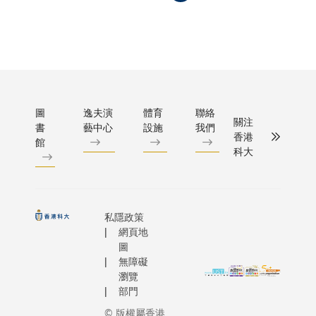
科 大
並由拿索
際 學
去 年
國際（遠
生 舉
獲 意
東）唱片
辦 了
得 集
限公司發
一 個
團 主
行。 盛宗
演 藝
席 高
亮將於本
才 華
佩 璇
四月與香
圖
逸夫演
體育
聯絡
大 賽
關注
博 士
管弦樂團
書
藝中心
設施
我們
， 發
香港
慷 慨
館
體成員首
掘 了
科大
捐 贈
進駐科大
科 大
港 幣
舉辦為期
學 生
3 百
日的公開
各 式
萬 元
練和預演
各 樣
私隱政策
， 支
樂會，樂
網頁地
的 「
持 「
並將於4
圖
絕 技
圖 書
無障礙
21 日(星
」 。
館 特
瀏覽
四)在香港
這 項
部門
藏 及
文化中心
比 賽
大 學
© 版權屬香港
樂廳舉行