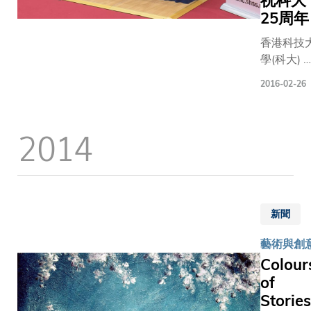
祝科大
是掀起
25周年
了音樂
會全晚
香港科技
的高
學(科大) 
潮。 科
香港管弦
2016-02-26
大雖是
團合作，
一所研
辦獲《金
究型國
時報》譽
2014
際學
「精雕細
府，亦
的藝術作
致力提
品」的音
倡學生
盛會 - 第
對藝術
屆「創意
新聞
和音樂
的親暱」
的興
慶祝科大
藝術與創
趣，及
校25周
Colour
鼓勵參
年。 「創
of
與文化
意間的親
Stories
活動，
暱」一直