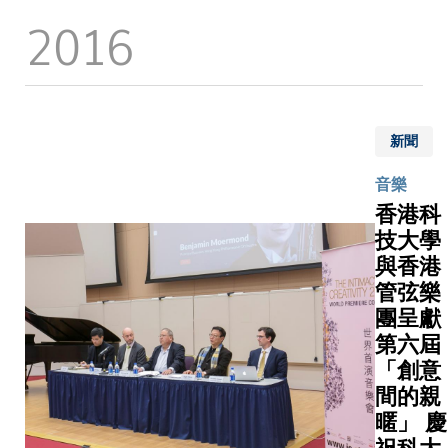
She is
of the mos
2016
科大藝
particular
images o
術節的
interested
China fro
重點活
exploring
1930s to 
動，當
relations
1940s. Hi
晚吸引
among
reflects h
新聞
近千名
memory,
humanism
觀眾到
identity 
belief in 
音樂
場，科
cityscape
of photog
香港科
大校長
awaken t
技大學
陳繁昌
Following 
與香港
教授以
execution
吉他伴
管弦樂
Sha Fei?
奏，參
團呈獻
was eras
與演出
第六屆
history, o
Beyond
「創意
rediscove
樂隊著
間的親
1980s.
名歌曲
暱」 慶
時，更