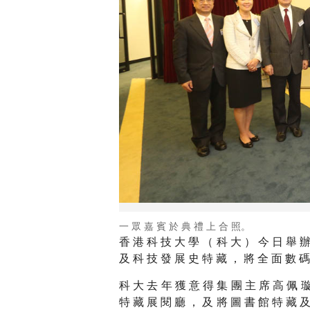
一 眾 嘉 賓 於 典 禮 上 合 照。
香 港 科 技 大 學 （ 科 大 ） 今 日 舉 辦
及 科 技 發 展 史 特 藏 ， 將 全 面 數 碼
科 大 去 年 獲 意 得 集 團 主 席 高 佩 璇
特 藏 展 閱 廳 ， 及 將 圖 書 館 特 藏 及