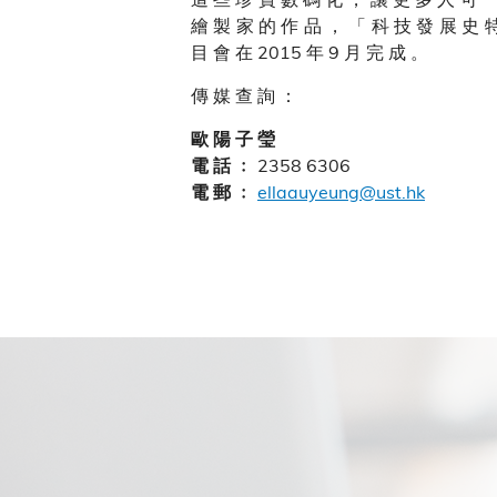
繪 製 家 的 作 品 ， 「 科 技 發 展 史 特
目 會 在 2015 年 9 月 完 成 。
傳 媒 查 詢 ：
歐 陽 子 瑩
2358 6306
電 話 ﹕
ellaauyeung@ust.hk
電 郵 ﹕