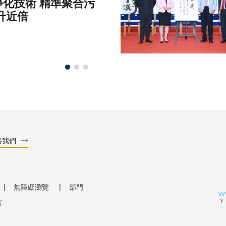
化技術 精準聚合污
升近倍
絡我們
無障礙瀏覽
部門
有