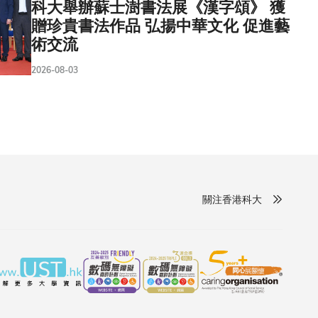
科大舉辦蘇士澍書法展《漢字頌》 獲
贈珍貴書法作品 弘揚中華文化 促進藝
術交流
2026-08-03
關注香港科大