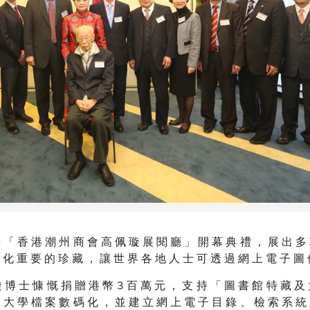
 「 香 港 潮 州 商 會 高 佩 璇 展 閱 廳 」 開 幕 典 禮 ， 展 出 多
 化 重 要 的 珍 藏 ， 讓 世 界 各 地 人 士 可 透 過 網 上 電 子 圖
 博 士 慷 慨 捐 贈 港 幣 3 百 萬 元 ， 支 持 「 圖 書 館 特 藏 及
 大 學 檔 案 數 碼 化 ， 並 建 立 網 上 電 子 目 錄 、 檢 索 系 統