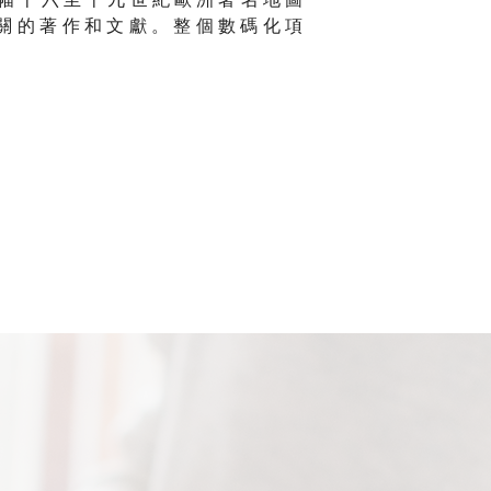
 關 的 著 作 和 文 獻 。 整 個 數 碼 化 項