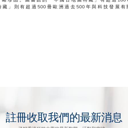
 藏 」 則 有 超 過 500 冊 歐 洲 過 去 500 年 與 科 技 發 展 有
註冊收取我們的最新消息