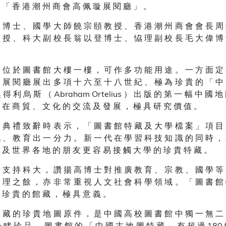
 「 香 港 潮 州 商 會 高 佩 璇 展 閱 廳 」 。
 博 士 、 國 學 大 師 饒 宗 頤 教 授 、 香 港 潮 州 商 會 會 長 周
 授 、 科 大 副 校 長 翁 以 登 博 士 、 恊 理 副 校 長 毛 大 偉 博
 位 於 圖 書 館 大 樓 一 樓 ， 可 作 多 功 能 用 途 。 一 方 面 定
 展 閱 廳 展 出 多 項 十 六 至 十 八 世 紀 、 極 為 珍 貴 的 「 中
得 利 烏 斯 （ Abraham Ortelius ） 出 版 的 第 一 幅 中 國 
 在 商 貿 、 文 化 的 交 流 及 發 展 ， 極 具 研 究 價 值 。
 典 禮 致 辭 時 表 示 ， 「 圖 書 館 特 藏 及 大 學 檔 案 」 項 目
 、 教 育 出 一 分 力 。 新 一 代 在 學 習 科 技 知 識 的 同 時 ，
 及 世 界 各 地 的 朋 友 更 容 易 接 觸 大 學 的 珍 貴 特 藏 。
 支 持 科 大 ， 讚 揚 高 博 士 對 推 廣 教 育 、 宗 教 、 國 學 等
 理 之 餘 ， 亦 非 常 重 視 人 文 社 會 科 學 領 域 。 「 圖 書 館
 珍 貴 的 館 藏 ， 極 具 意 義 。
 藏 的 珍 貴 地 圖 原 件 ， 是 中 國 高 校 圖 書 館 中 獨 一 無 二
 睹 珍 品 。 圖 書 館 的 「 中 國 古 地 圖 特 藏 」 有 超 過 180