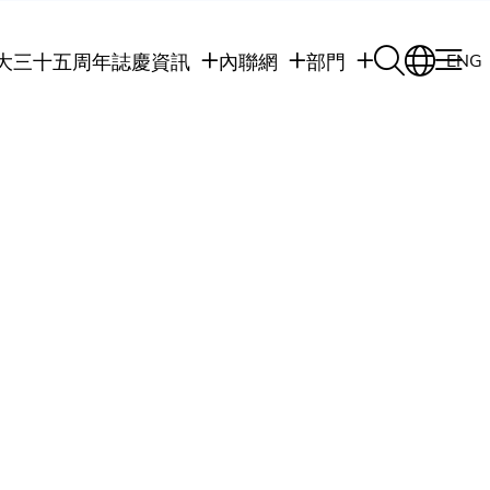
大三十五周年誌慶
資訊
內聯網
部門
ENG
學生
學生內聯網
學術部門
職員
職員行政內聯網
學術課程
校友
校友內聯網
行政部門
社交平台及應用程
傳媒
式
公眾