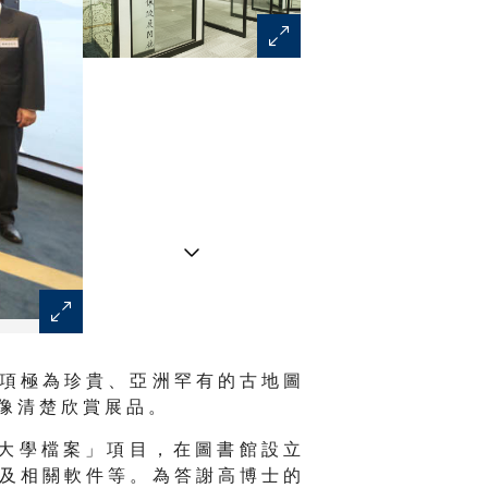
香 港 潮 州 商 會 高 佩 璇 展 閱 廳 。
 項 極 為 珍 貴 、 亞 洲 罕 有 的 古 地 圖
 像 清 楚 欣 賞 展 品 。
 大 學 檔 案 」 項 目 ， 在 圖 書 館 設 立
 及 相 關 軟 件 等 。 為 答 謝 高 博 士 的