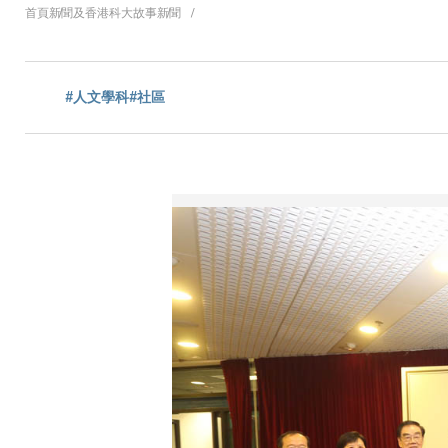
導
首頁
新聞及香港科大故事
新聞
航
#人文學科
#社區
連
結