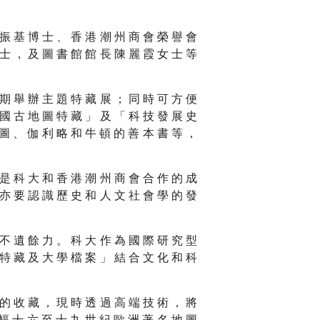
 振 基 博 士 、 香 港 潮 州 商 會 榮 譽 會
 士 ， 及 圖 書 館 館 長 陳 麗 霞 女 士 等
 期 舉 辦 主 題 特 藏 展 ； 同 時 可 方 便
 國 古 地 圖 特 藏 」 及 「 科 技 發 展 史
地 圖 、 伽 利 略 和 牛 頓 的 善 本 書 等 ，
 是 科 大 和 香 港 潮 州 商 會 合 作 的 成
 亦 要 認 識 歷 史 和 人 文 社 會 學 的 發
 不 遺 餘 力 。 科 大 作 為 國 際 研 究 型
 特 藏 及 大 學 檔 案 」 結 合 文 化 和 科
 的 收 藏 ， 現 時 透 過 高 端 技 術 ， 將
 幅 十 六 至 十 九 世 紀 歐 洲 著 名 地 圖