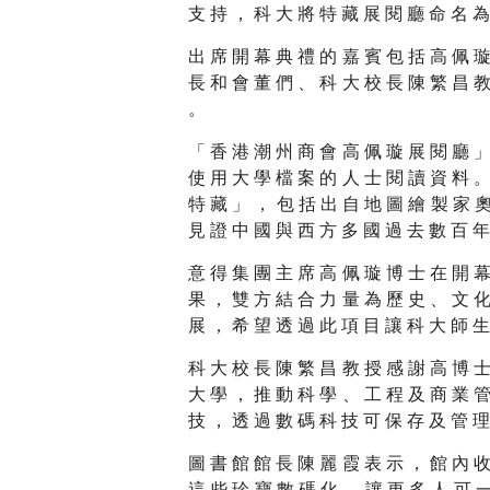
支 持 ， 科 大 將 特 藏 展 閱 廳 命 名 為
出 席 開 幕 典 禮 的 嘉 賓 包 括 高 佩 璇
長 和 會 董 們 、 科 大 校 長 陳 繁 昌 教
。
「 香 港 潮 州 商 會 高 佩 璇 展 閱 廳 」
使 用 大 學 檔 案 的 人 士 閱 讀 資 料 。
特 藏 」 ， 包 括 出 自 地 圖 繪 製 家 奧 
見 證 中 國 與 西 方 多 國 過 去 數 百 年
意 得 集 團 主 席 高 佩 璇 博 士 在 開 幕
果 ， 雙 方 結 合 力 量 為 歷 史 、 文 化
展 ， 希 望 透 過 此 項 目 讓 科 大 師 生
科 大 校 長 陳 繁 昌 教 授 感 謝 高 博 士
大 學 ， 推 動 科 學 、 工 程 及 商 業 管
技 ， 透 過 數 碼 科 技 可 保 存 及 管 理
圖 書 館 館 長 陳 麗 霞 表 示 ， 館 內 收
這 些 珍 寶 數 碼 化 ， 讓 更 多 人 可 一