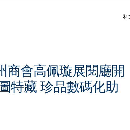
科
州商會高佩璇展閱廳開
圖特藏 珍品數碼化助