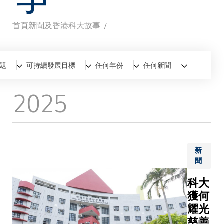
首頁
新聞及香港科大故事
導
航
全部
新聞
香港科大故事
題
可持續發展目標
任何年份
任何新聞
連
2025
結
新
聞
科大
獲何
耀光
慈善