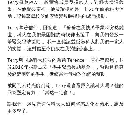
Terry身兼校友、校董會成員及捐款人，對科大情深義
重。在他辦公室裡，他最珍視的是一封20年前的科大信
函，記錄著母校於他家逢變故時提供的緊急援助。
Terry拿著信件，回憶道：「爸爸在我快將畢業時突然離
世，科大在我們最困難的時候伸出援手，向我們發放一
筆緊急經濟援助 。我一直銘記並感激科大對我們一家人
的支援 。這封信至今仍放在我的辦公桌上。」
Terry與同為科大校友的弟弟 Terence 一直心存感恩，並
於2016年捐款成立「學生緊急援助基金」，幫助遭遇突
發經濟困難的學生，延續當年母校對他們的幫助。
被問到若時光能倒流，Terry還會選擇入讀科大嗎？他的
回答堅定有力：「當然一定會！」
讓我們一起見證這位科大人如何將感恩化為傳承，惠及
更多學子。