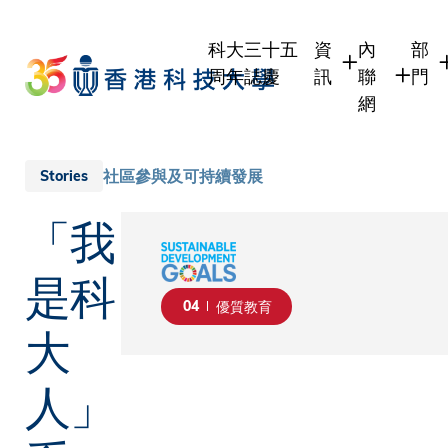
Skip
to
科大三十五
資
內
部
main
周年誌慶
訊
聯
門
content
網
學生
學生內聯
學
職員
職員行政
學
社區參與及可持續發展
Stories
校友
校友內聯
行
「我
社
傳媒
式
公眾
是科
04
優質教育
大
人」