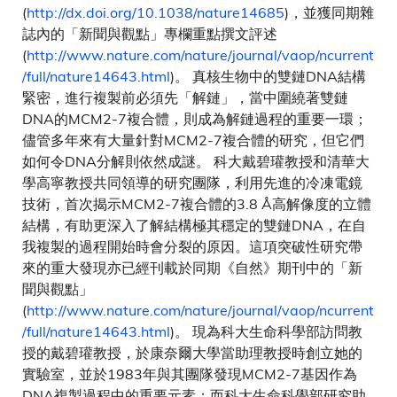
(
http://dx.doi.org/10.1038/nature14685
)，並獲同期雜
誌內的「新聞與觀點」專欄重點撰文評述
(
http://www.nature.com/nature/journal/vaop/ncurrent
/full/nature14643.html
)。 真核生物中的雙鏈DNA結構
緊密，進行複製前必須先「解鏈」，當中圍繞著雙鏈
DNA的MCM2-7複合體，則成為解鏈過程的重要一環；
儘管多年來有大量針對MCM2-7複合體的研究，但它們
如何令DNA分解則依然成謎。 科大戴碧瓘教授和清華大
學高寧教授共同領導的研究團隊，利用先進的冷凍電鏡
技術，首次揭示MCM2-7複合體的3.8 Å高解像度的立體
結構，有助更深入了解結構極其穩定的雙鏈DNA，在自
我複製的過程開始時會分裂的原因。這項突破性研究帶
來的重大發現亦已經刊載於同期《自然》期刊中的「新
聞與觀點」
(
http://www.nature.com/nature/journal/vaop/ncurrent
/full/nature14643.html
)。 現為科大生命科學部訪問教
授的戴碧瓘教授，於康奈爾大學當助理教授時創立她的
實驗室，並於1983年與其團隊發現MCM2-7基因作為
DNA複製過程中的重要元素；而科大生命科學部研究助