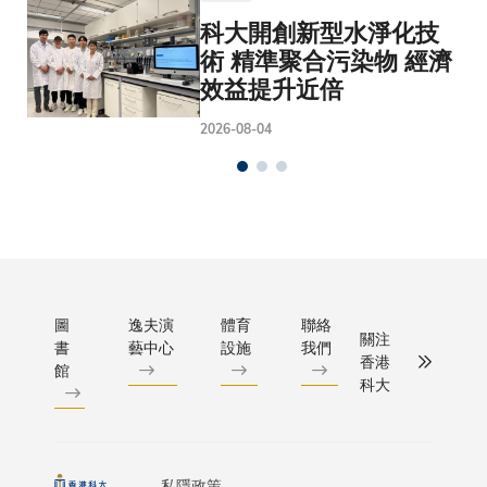
科大開創新型水淨化技
術 精準聚合污染物 經濟
效益提升近倍
2026-08-04
圖
逸夫演
體育
聯絡
關注
書
藝中心
設施
我們
香港
館
科大
私隱政策