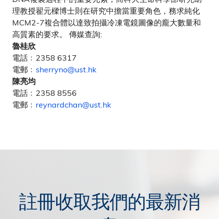
理教授翟元樑博士則在研究中擔當重要角色，務求純化
MCM2-7複合體以達致拍攝冷凍電鏡圖像的龐大數量和
高質素的要求。 傳媒查詢:
魯桂欣
電話﹕2358 6317
電郵﹕
sherryno@ust.hk
陳亮均
電話﹕2358 8556
電郵﹕
reynardchan@ust.hk
註冊收取我們的最新消