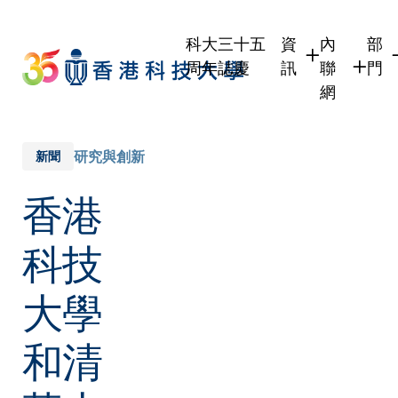
Skip
to
科大三十五
資
內
部
main
周年誌慶
訊
聯
門
content
網
學生
學生內聯
學
職員
職員行政
學
研究與創新
新聞
校友
校友內聯
行
香港
社
傳媒
式
公眾
科技
大學
和清