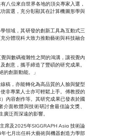
共有八位來自世界各地的頂尖專家入選，
成功當選，充分彰顯其在計算機圖形學與
形學領域，其研發的創新工具為互動式三
更充分體現科大致力推動藝術與科技融合
人類直覺與數碼複雜性之間的鴻溝，讓視覺內
力及創意，攜手締造了豐碩的研究成果。
絕的創新動能。」
繪線稿，亦能轉化為高品質的人臉與髮型
，使非專業人士亦可輕鬆上手。傅教授的
R）內容創作等。其研究成果已發表於國
 使用者介面軟體與技術研討會最佳論文獎、
產生廣泛而深遠的影響。
2025年SIGGRAPH Asia 技術論
4年七月出任科大藝術與機器創造力學部