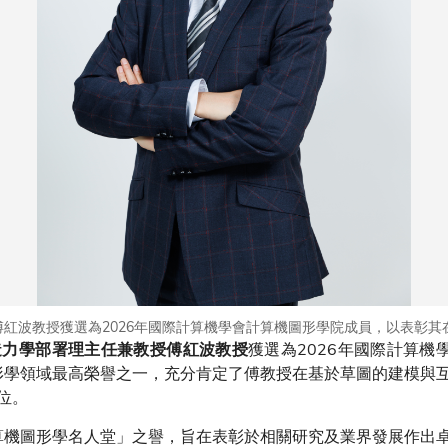
紅波教授獲選為2026年國際計算機學會計算機圖形學院成員，以表彰其
獲選為2026年國際計算機學
造力學部署理主任兼教授傅紅波教授
機圖形學領域最高榮譽之一，充分肯定了傅教授在基於草圖的建模與
位。
y素有「計算機圖形學名人堂」之譽，旨在表彰於相關研究及業界發展