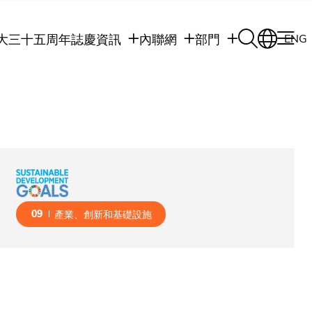
大三十五周年誌慶
資訊
內聯網
部門
ENG
學生
學生內聯網
學術部門
職員
職員行政內聯網
學術課程
校友
校友內聯網
行政部門
社交平台及應用程
傳媒
式
公眾
09
產業、創新和基礎設施