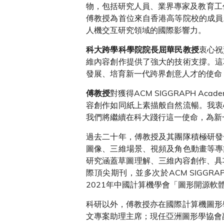
物，包括研究人員、業界專家及教育工
傅教授為首位來自香港高等院校的成員
人機交互研究領域的國際影響力。
衷心祝
科大跨學科學院院長屈華民教授
維內容創作提供了強大的技術支撐。這
發展、培育新一代跨界創意人才的使命
對獲得ACM SIGGRAPH 
傅教授
容創作如同紙上素描般自然流暢。我衷
我們將繼續在科大踐行這一使命，為新
過去二十年，傅教授及其團隊積極研發
圖像、三維場景、視頻及角色動畫等專
研究涵蓋草圖理解、三維內容創作、具
際頂尖期刊，並多次於ACM SIGGR
2021年中國計算機學會「圖形開源軟
科研以外，傅教授亦在國際計算機圖形學學術組
文專案助理主席；現任亞洲圖形學協會