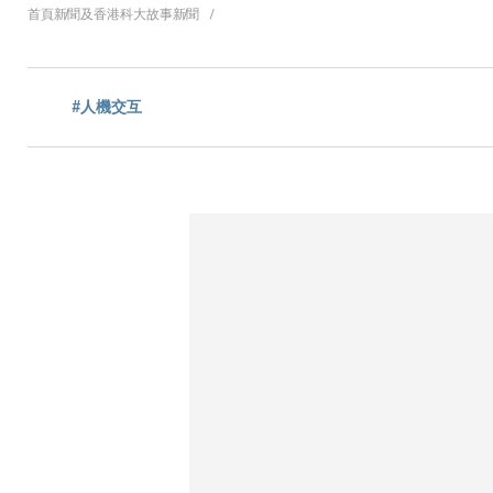
導
首頁
新聞及香港科大故事
新聞
航
#人機交互
連
結