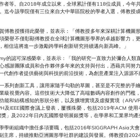
作者等。自2018年成立以來，全球累計僅有118位成員，今年
。迄今該學院僅有三位來自大中華區院校的學者入選，傅教授
賀傅教授獲得此榮譽，並表示：「傅教授多年來深耕計算機圖
項榮譽不僅彰顯傅教授在全球計算機圖形學界的卓越影響力，
，相信這將進一步激勵跨學科創新研究持續邁向新高峰。」
Academy的認可深感榮幸，並表示：「我的研究一直致力於彌合
心感謝團隊成員和合作夥伴多年來的支持與付出，憑藉共同努
一代創作者提供藝術與科技的前沿技術，為創意產業注入源源不
一系列創新工具，讓用家隨手勾勒的草圖，甚至是不完整的手
業級視覺內容。這些技術大大降低了高端數碼內容創作的門檻
功能和結構感知的形狀分析，以及擴增實境及虛擬實境（AR/V
APH及IEEE國際會議上發表，屢獲殊榮，包括2019年ACM
體獎」及2022年日內瓦國際發明展銀獎等，在學界和工業界均
織中擔任多項要職，包括2016年SIGGRAPH Asia大會主席及
副主席，持續推動亞洲圖形學社群的建設與發展。傅教授自202