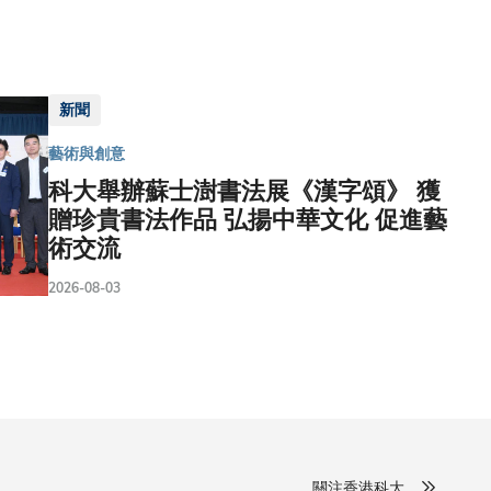
新聞
藝術與創意
科大舉辦蘇士澍書法展《漢字頌》 獲
贈珍貴書法作品 弘揚中華文化 促進藝
術交流
2026-08-03
關注香港科大