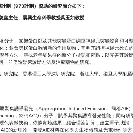
展計劃（973計劃）資助的研究簡介如下：
驗室主任、晨興生命科學教授葉玉如教授
著分子、支架蛋白以及其他突觸蛋白調控神經元突觸發育和可
化；並會尋找蛋白激酶新的作用底物，闡明其調控神經元死亡
學等方法，尋找老年癡呆症的新分子標記和靶點，以完善其診
解，並促進臨床診斷方法及治療藥物的研究。
圳研究院、香港理工大學深圳研究院、浙江大學、復旦大學附屬
導發光（Aggregation-Induced Emission，簡
ed Quenching，簡稱ACQ）分子，賦予其聚集誘導發光性能；
現代表徵技術，依據實驗結果，結合理論計算，建立電子狀態
AIE的新理論，開發AIE材料在化學與生物傳感及光電器件等