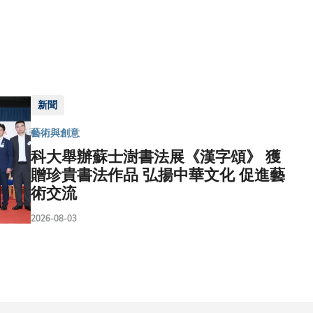
新聞
藝術與創意
科大舉辦蘇士澍書法展《漢字頌》 獲
贈珍貴書法作品 弘揚中華文化 促進藝
術交流
2026-08-03