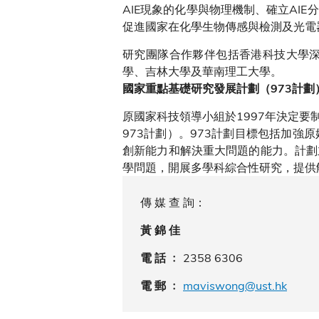
AIE現象的化學與物理機制、確立A
促進國家在化學生物傳感與檢測及光電
研究團隊合作夥伴包括香港科技大學
學、吉林大學及華南理工大學。
國家重點基礎研究發展計劃（973計劃
原國家科技領導小組於1997年決定
973計劃）。973計劃目標包括加
創新能力和解決重大問題的能力。計劃
學問題，開展多學科綜合性研究，提供
傳 媒 查 詢：
黃 錦 佳
2358 6306
電 話 ﹕
maviswong@ust.hk
電 郵 ﹕