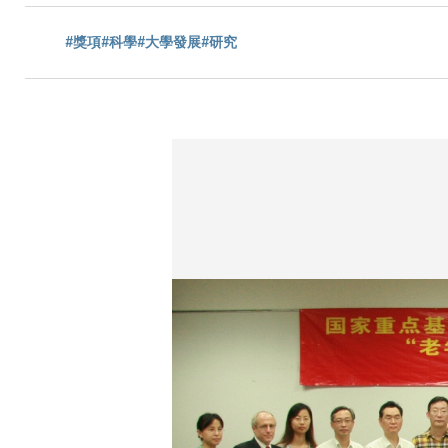
航
#獎項
#科學
#大學發展
#研究
連
結