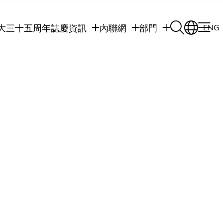
大三十五周年誌慶
資訊
內聯網
部門
ENG
學生
學生內聯網
學術部門
職員
職員行政內聯網
學術課程
校友
校友內聯網
行政部門
社交平台及應用程
傳媒
式
公眾