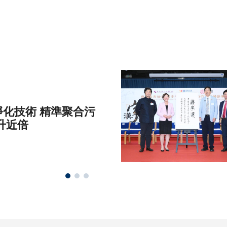
化技術 精準聚合污
升近倍