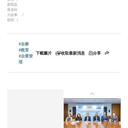
導
新聞及
香港科
大故事
新聞
航
連
#合夥
#教育
下載圖片
收取最新消息
分享
#企業管
理
結