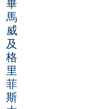
畢
馬
威
及
格
里
菲
斯