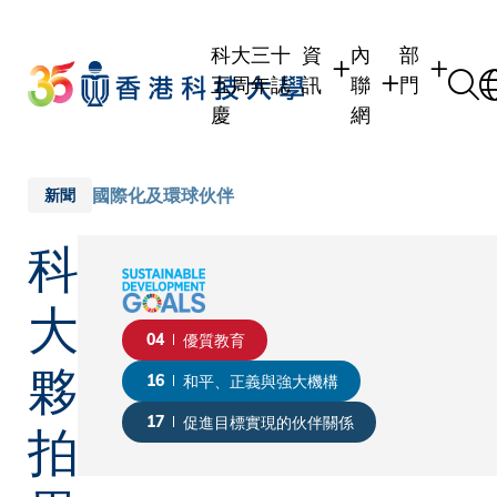
Skip
to
科大三十
資
內
部
main
五周年誌
訊
聯
門
content
慶
網
學生
學生內聯網
學術部門
職員
職員行政內聯網
學術課程
國際化及環球伙伴
新聞
校友
校友內聯網
行政部門
科
社交平台
傳媒
式
公眾
大
04
優質教育
夥
16
和平、正義與強大機構
拍
17
促進目標實現的伙伴關係