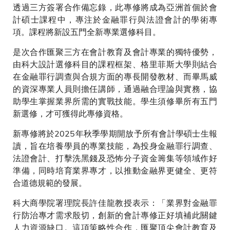
透過三方簽署合作備忘錄，此專修將成為亞洲首個於會
計碩士課程中，專注於金融罪行與法證會計的學術專
項。課程將新設五門全新專業選修科目。
是次合作匯聚三方在會計教育及會計專業的獨特優勢，
由科大設計選修科目的課程框架、格里菲斯大學則結合
在金融罪行調查與合規方面的專長開發教材、而畢馬威
的資深專業人員則擔任講師，通過融合理論與實務，協
助學生掌握業界所需的實戰技能。學生須修畢所有五門
新選修，才可獲得此專修資格。
新專修將於2025年秋季學期開放予所有會計學碩士生報
讀，旨在培養學員的專業技能，為投身金融罪行調查、
法證會計、打擊洗黑錢及恐怖分子資金籌集等領域作好
準備，同時培育業界專才，以推動金融界更健全、更符
合道德規範的發展。
科大商學院署理院長許佳龍教授表示：「業界對金融罪
行防治專才需求殷切，創新的會計專修正好填補此關鍵
人力資源缺口。這項策略性合作，匯聚頂尖會計教育及