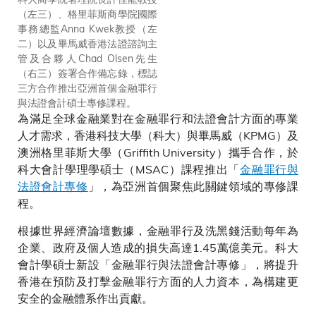
（左三）、格里菲斯商學院國際
（前排中） 、格里菲斯商學院
事務總監Anna Kwek教授（左
國際事務總監Anna Kwek教授
二）以及畢馬威香港法證諮詢主
（前排左二）、 畢馬威香港法
管及合夥人Chad Olsen先生
證諮詢主管兼合夥人Chad
（右三）簽署合作備忘錄，標誌
Olsen先生（前排右二）、科大
三方合作推出亞洲首個金融罪行
會計學系系主任兼講座教授洪明
與法證會計碩士專修課程。
儀教授（前排左一）、科大商學
為滿足全球金融業對在金融罪行和法證會計方面的專業
教育副教授兼會計學碩士課程學
術主任謝宏忠教授（後排右一）
人才需求，香港科技大學（科大）與畢馬威（KPMG）及
及格里菲斯商學院金融犯罪調查
澳洲格里菲斯大學（Griffith University）攜手合作，於
與合規學院院長Andreas CHAI
科大會計學理學碩士（MSAC）課程推出「
金融罪行與
教授（前排右一），與三間機構
法證會計專修
」，為亞洲首個聚焦此關鍵領域的專修課
的代表合照。
程。
根據世界經濟論壇數據，金融罪行及洗黑錢活動每年為
企業、政府及個人造成的損失高達1.45萬億美元。科大
會計學碩士新設「金融罪行與法證會計專修」，將提升
香港在預防及打擊金融罪行方面的人力資本，為構建更
安全的金融體系作出貢獻。