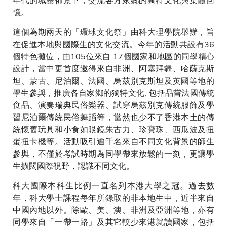
憶。
這個為期兩天的「環球文化祭」由科大理學院舉辦，旨
在促進本地與國際生的文化交流。今年的活動共設有36
個特色攤位，由105位來自 17個國家和地區的同學精心
設計，當中更首度邀得來自非洲、阿塞拜疆、哈薩克斯
坦、蒙古、尼泊爾、法國、烏茲別克斯坦及英國等地的
學生參與，推廣各自家鄉的獨特文化; 包括品嘗法國傳統
食品、演奏瑞典民俗樂器、試穿烏茲別克傳統服飾及學
習尼泊爾傳統民俗舞蹈等，當然也少不了香港本土的傳
統懷舊玩具和小食如眼鏡朱古力、珍寶珠、西瓜波及扭
蛋扭卡機等。活動吸引逾千名來自不同文化背景的師生
參與，不僅於考試時期為同學帶來放鬆的一刻，更讓學
生擴闊國際視野，認識不同文化。
科大國際本科生比例一直名列本港大學之冠。過去數
年，科大學士課程每年所錄取的非本地生中，近半來自
中國內地以外。除歐、美、澳、非洲及亞洲等地，亦有
同學來自「一帶一路」及其它較少來港就讀國家，包括