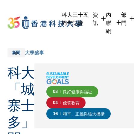
Skip
to
科大三十五
資
內
部
main
周年誌慶
訊
聯
門
content
網
學生
學生內聯網
學術
職員
職員行政內
學術
大學盛事
新聞
校友
校友內聯網
行政
科大
社交
傳媒
式
公眾
「城
03
良好健康與福祉
寨士
04
優質教育
多」
16
和平、正義與強大機構