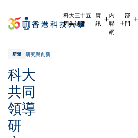
Skip
to
科大三十五
資
內
部
main
周年誌慶
訊
聯
門
content
網
學生
學生內聯網
學術
職員
職員行政內
學術
研究與創新
新聞
校友
校友內聯網
行政
科大
社交
傳媒
式
公眾
共同
領導
研