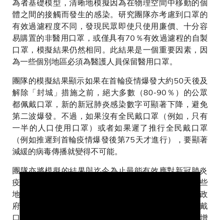
為者基礎模型，清晰地模擬因為在物理空間中移動的個
體之間的接觸而發生的感染。研究團隊亦考慮到口罩的
有效過濾程度不同，發現民眾即使只使用廉價、十分容
易購置的非醫用口罩，或僅具有70％有效過濾程的自製
口罩，模擬結果仍然相同。此結果是一個重要因素，因
為一些個別地區必須為醫護人員保留醫用口罩。
團隊的模擬結果顯示如果在首輪疫情爆發大約50天後及
解除「封城」措施之前，絕大多數（80-90％）的公眾
都佩戴口罩，新的新冠肺炎感染數字可顯著下降，避免
第二波爆發。不過，如果沒有全民戴口罩（例如，只有
一半的人口使用口罩）或者如果遲了推行全民戴口罩
（例如推遲到首輪疫情爆發後第75天才進行），要顯著
減緩的病毒傳播就變得不可能。
團隊亦將模擬的結果與迄今為止最能有效應對新冠肺炎
疫情的地區（如香港和台灣）的數據對比及證實，這些
地區在公共場合戴口罩在文化上是可以接受的，或者政
府政策建議民眾戴口罩。數據比較顯示，早期全民佩戴
口罩與成功抑制新冠肺炎病例的每日增長率和/或每日增