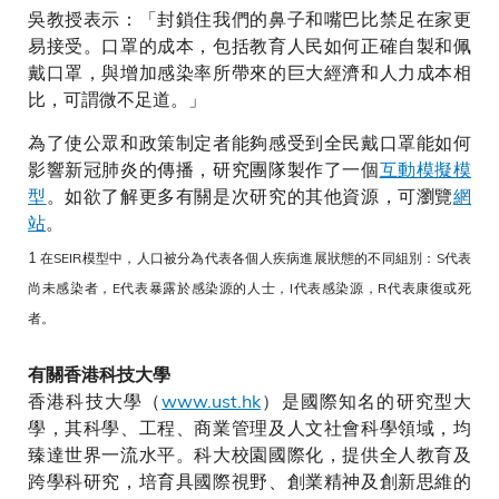
吳教授表示：「封鎖住我們的鼻子和嘴巴比禁足在家更
易接受。口罩的成本，包括教育人民如何正確自製和佩
戴口罩，與增加感染率所帶來的巨大經濟和人力成本相
比，可謂微不足道。」
為了使公眾和政策制定者能夠感受到全民戴口罩能如何
影響新冠肺炎的傳播，研究團隊製作了一個
互動模擬模
型
。如欲了解更多有關是次研究的其他資源，可瀏覽
網
站
。
1
在SEIR模型中，人口被分為代表各個人疾病進展狀態的不同組別：S代表
尚未感染者，E代表暴露於感染源的人士，I代表感染源，R代表康復或死
者。
有關香港科技大學
香港科技大學（
www.ust.hk
）是國際知名的研究型大
學，其科學、工程、商業管理及人文社會科學領域，均
臻達世界一流水平。科大校園國際化，提供全人教育及
跨學科研究，培育具國際視野、創業精神及創新思維的