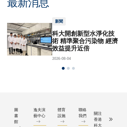
最新消息
新聞
科大開創新型水淨化技
術 精準聚合污染物 經濟
效益提升近倍
2026-08-04
圖
逸夫演
體育
聯絡
關注
書
藝中心
設施
我們
香港
館
科大