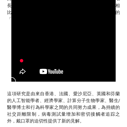
長高峰期的病例減少率之間具有近乎完美的關聯性。相
比之下，未有推行全民戴口罩的地區則需要保持嚴格的
「封城」措施，承受巨大的經濟和社會損失。
這項研究是由來自香港、法國、愛沙尼亞、英國和芬蘭
的人工智能學者、經濟學家、計算分子生物學家、醫生/
醫學博士和行為科學家之間的共同努力成果，為持續的
社交距離限制，病毒測試量增加和密切接觸者追踪之
外，戴口罩的迫切性提供了新的見解。