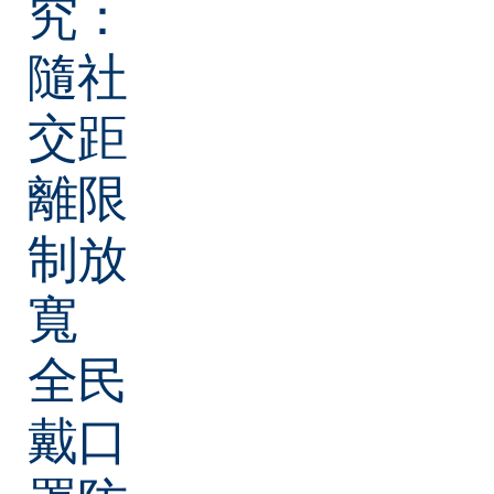
究：
隨社
交距
離限
制放
寬
全民
戴口