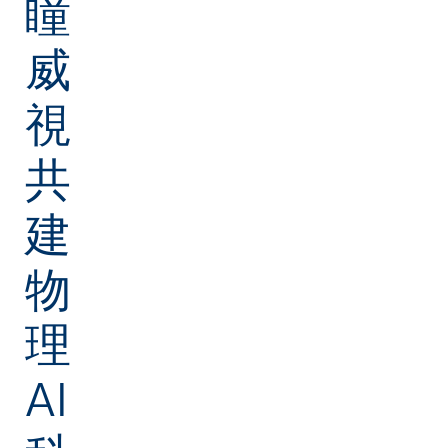
瞳
威
視
共
建
物
理
AI