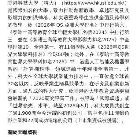
香港科技大學（科大）（https://www.hkust.edu.hk/）
是國際知名的大學，致力推動創新教學、卓越研究及具
影響力的知識轉移。科大著重為學生提供全面及跨學科
的教學，於《2026年 QS 亞洲大學排名》中排行第六，
《泰晤士高等教育全球年輕大學排名榜2024》中排行第
三，並在《泰晤士高等教育大學影響力排名2025》中全
球排第19、全港第一。有11個學科入選《2026年QS世
界大學學科排名》全球50強；此外，在《泰晤士高等教
育世界大學學科排名2026》中，涵蓋人工智能及機器學
習的「計算機科學」領域連續十年蟬聯全港第一。此
外，科大在全球大學就業能力排名中，一直位處全球首
30名以內，反映畢業生極具競爭力。在研究及創業創新
方面，逾八成的科大研究，於香港的大學教育資助委員
會最新的「2020研究評審工作」被評為「國際卓越」或
「世界領先」水平。截至2026年5月，科大成員共創立
了逾1,900間至今活躍的初創公司，當中包括11間獨角
獸企業和22間成功退場的公司（上市集資或被併購）。
關於天瞳威視