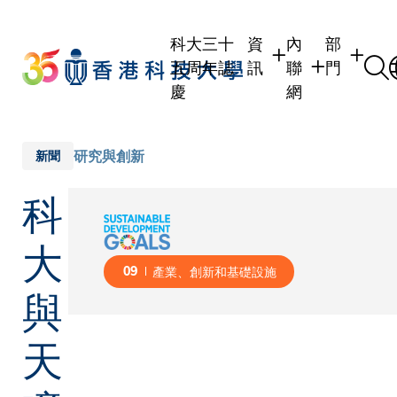
Skip
to
科大三十
資
內
部
main
五周年誌
訊
聯
門
content
慶
網
學生
學生內聯網
學術部門
職員
職員行政內聯網
學術課程
研究與創新
新聞
校友
校友內聯網
行政部門
科
社交平台
傳媒
式
公眾
大
09
產業、創新和基礎設施
與
天