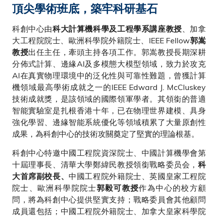
頂尖學術班底，築牢科研基石
科創中心由
、加拿
科大計算機科學及工程學系講座教授
大工程院院士、歐洲科學院外籍院士、IEEE Fellow
郭嵩
出任主任，牽頭主持各項工作。郭嵩教授長期深耕
教授
分佈式計算、邊緣AI及多模態大模型領域，致力於攻克
AI在真實物理環境中的泛化性與可靠性難題，曾獲計算
機領域最高學術成就之一的IEEE Edward J. McCluskey
技術成就獎，是該領域的國際領軍學者。其領銜的普適
智能實驗室是扎根香港十年，已在物理世界建模、具身
強化學習、邊緣智能系統優化等領域積累了大量原創性
成果，為科創中心的技術攻關奠定了堅實的理論根基。
科創中心特邀中國工程院資深院士、中國計算機學會第
十屆理事長、清華大學鄭緯民教授領銜戰略委员会，
科
中國工程院外籍院士、英國皇家工程院
大首席副校長、
院士、歐洲科學院院士
作為中心的校方顧
郭毅可教授
問，將為科創中心提供堅實支持；戰略委員會其他顧問
成員還包括；中國工程院外籍院士、加拿大皇家科學院