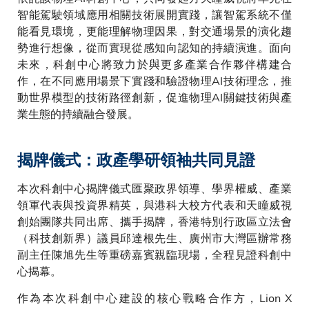
智能駕駛領域應用相關技術展開實踐，讓智駕系統不僅
能看見環境，更能理解物理因果，對交通場景的演化趨
勢進行想像，從而實現從感知向認知的持續演進。面向
未來，科創中心將致力於與更多產業合作夥伴構建合
作，在不同應用場景下實踐和驗證物理AI技術理念，推
動世界模型的技術路徑創新，促進物理AI關鍵技術與產
業生態的持續融合發展。
揭牌儀式：政產學研領袖共同見證
本次科創中心揭牌儀式匯聚政界領導、學界權威、產業
領軍代表與投資界精英，與港科大校方代表和天瞳威視
創始團隊共同出席、攜手揭牌，香港特別行政區立法會
（科技創新界）議員邱達根先生、廣州市大灣區辦常務
副主任陳旭先生等重磅嘉賓親臨現場，全程見證科創中
心揭幕。
作為本次科創中心建設的核心戰略合作方，Lion X