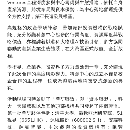
Ventures全程深度參與中心籌備與生態搭建，依托自身
產業資源、跨境布局與資本優勢，為中心落地營運提供
全方位支撐，築牢長遠發展根基。
高規格的政產學研陣容，疊加頭部投資機構的戰略賦
能，充分彰顯科創中心起步的行業高度、資源厚度與戰
略價值，亦標誌着以港科大物理AI技術引領、多方協同
聯動的創新產業生態體系，在大灣區正式啟航、全新啟
程。
學術界、產業界、投資界多方力量匯聚一堂，充分體現
了此次合作的高度與影響力。科創中心的成立不僅是校
企合作的里程碑，也成為滬港兩地科技交流創新的典
範。
活動現場同時啟動了「產研聯盟」與「資本聯盟」，科
大、天瞳威視以及其他頭部機構共同發起了兩個聯盟。
第一批產研夥伴包括：清華大學、微軟亞洲研究院、51
視界（6651.HK）、沐曦股份（688802.SH）、安謀科
技、輝羲智能，本次參與的投資機構有：匯豐