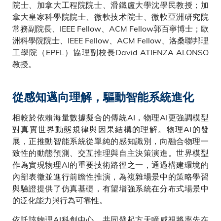
院士、加拿大工程院院士、滑鐵盧大學沈學民教授；加
拿大皇家科學院院士、微軟技术院士、微軟亞洲研究院
常務副院長、IEEE Fellow、ACM Fellow郭百寧博士；歐
洲科學院院士、IEEE Fellow、ACM Fellow、洛桑聯邦理
工學院（EPFL）協理副校長David ATIENZA ALONSO
教授。
從感知邁向理解，驅動智能系統進化
相較於依賴海量數據擬合的傳統AI，物理AI更強調模型
對真實世界動態規律與因果結構的理解。物理AI的發
展，正推動智能系統從單純的感知識別，向融合物理一
致性的動態預測、交互推理與自主決策演進。世界模型
作為實現物理AI的重要技術路徑之一，通過構建環境的
內部表徵並進行前瞻性推演，為複雜場景中的策略學習
與驗證提供了仿真基礎，有望增強系統在分布式場景中
的泛化能力與行為可靠性。
依託該物理AI科創中心，共同發起方天瞳威視將率先在