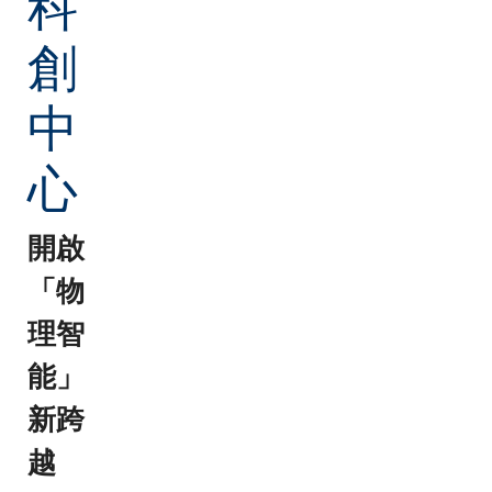
科
創
中
心
開啟
「物
理智
能」
新跨
越