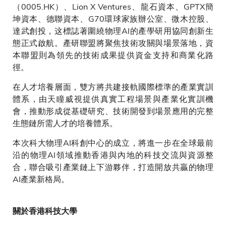
（0005.HK）、Lion X Ventures、龍石資本、GPTX簡
坤資本、德聯資本、G70環球家族辦公室、微木控股、
達武創投，这標誌著圍繞物理AI的產學研用協同創新生
態正式啟航。產研聯盟將聚焦技術攻關與場景落地，資
本聯盟則為領先的技術成果提供資金支持和商業化路
徑。
在人才培養層面，雙方將共建接軌國際標準的產業實訓
體系，由天瞳威視提供真實工程場景與產業化實訓機
會，推動形成從基礎研究、技術開發到場景應用的完整
生態鏈所需人才的培養體系。
本次科大物理AI科創中心的成立，將進一步在全球最前
沿的物理AI領域推動香港與內地的科技交流與資源整
合，聯合吸引產業鏈上下游夥伴，打造開放共贏的物理
AI產業新格局。
關於香港科技大學