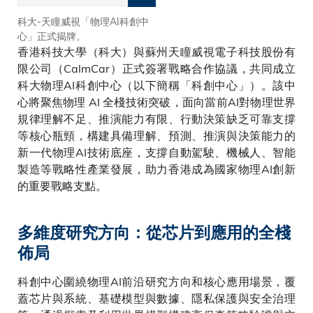
科大-天瞳威視「物理AI科創中
科大副校長（研究及發展）鄭光
心」正式揭牌。
廷教授表示物理智能將是未來十
香港科技大學（科大）與蘇州天瞳威視電子科技股份有
年重塑人類社會的核心力量。
限公司（CalmCar）正式簽署戰略合作協議，共同成立
科大物理AI科創中心（以下簡稱「科創中心」）。該中
心將聚焦物理 AI 全棧技術突破，面向當前AI對物理世界
規律理解不足、推演能力有限、行動決策缺乏可靠支撐
等核心瓶頸，構建具備理解、預測、推演與決策能力的
新一代物理AI技術底座，支撐自動駕駛、機械人、智能
製造等戰略性產業發展，助力香港成為國家物理AI創新
的重要戰略支點。
多維度研究方向：從芯片到應用的全棧
佈局
科創中心圍繞物理AI前沿研究方向和核心應用場景，覆
蓋芯片與系統、基礎模型與數據、隱私保護與安全治理