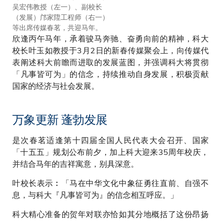
吴宏伟教授（左一）、副校长
（发展）邝家陞工程师（右一）
等出席传媒春茗，共迎马年。
欣逢丙午马年，承着骏马奔驰、奋勇向前的精神，科大
校长叶玉如教授于3月2日的新春传媒聚会上，向传媒代
表阐述科大前瞻而进取的发展蓝图，并强调科大将贯彻
「凡事皆可为」的信念，持续推动自身发展，积极贡献
国家的经济与社会发展。
万象更新 蓬勃发展
是次春茗适逢第十四届全国人民代表大会召开、国家
「十五五」规划公布前夕，加上科大迎来35周年校庆，
并结合马年的吉祥寓意，别具深意。
叶校长表示︰「马在中华文化中象征勇往直前、自强不
息，与科大『凡事皆可为』的信念相互呼应。」
科大精心准备的贺年对联亦恰如其分地概括了这份昂扬