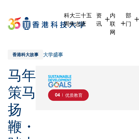
Skip
to
科大三十五
资
内
部
main
周年志庆
讯
联
门
content
网
学生
学生内联网
学术
职员
职员行政内
学术
大学盛事
香港科大故事
校友
校友内联网
行政
马年
社交
传媒
式
公众
策马
04
优质教育
扬
鞭・