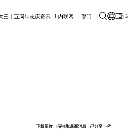
大三十五周年志庆
资讯
内联网
部门
ENG
学生
学生内联网
学术部门
职员
职员行政内联网
学术课程
校友
校友内联网
行政部门
社交平台及应用程
传媒
式
公众
下载图片
收取最新消息
分享