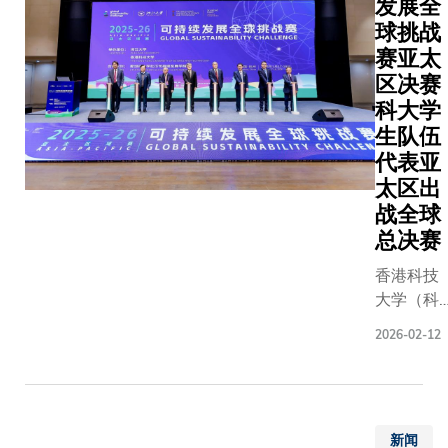
发展全
能效率和
球挑战
持续性，
赛亚太
应用范围
区决赛
盖可再生
科大学
源系统及
生队伍
动汽车等
代表亚
个领域。
太区出
项研究已
战全球
国际权威
总决赛
学科期刊
《先进科
香港科技
学》上发
大学（科
表，标题
大）及浙
「基于氧
2026-02-12
江大学
还原活性
（浙大）
价有机框
共同举办
电解质的
的「可持
性能准固
新闻
续发展全