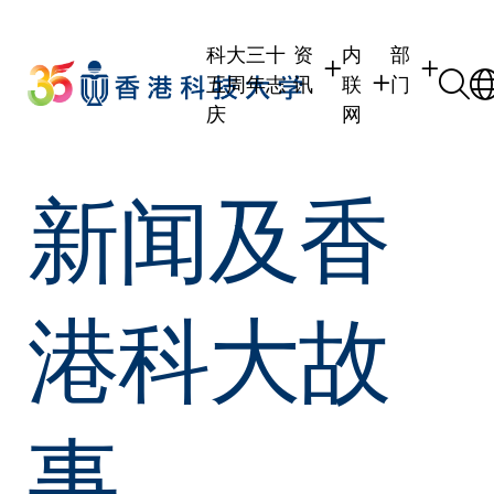
Skip
to
科大三十
资
内
部
main
五周年志
讯
联
门
content
庆
网
学生
学生内联网
学术部门
新闻及香
职员
职员行政内联网
学术课程
校友
校友内联网
行政部门
社交平台及
传媒
式
公众
港科大故
事