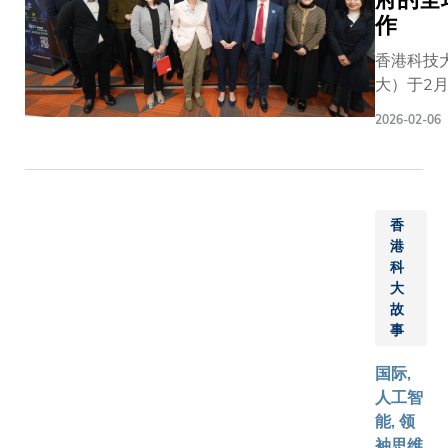
验证全球
影放映
该技术能
知识、友
区政府
作
仍超过
TNFD框
会，吸
制高转移
谊与成
《香港
74.6%，
同时让学
引近
癌细胞的
长！ 」科
香港科技
创新科
分印证了
得宝贵的
200位
侵袭及迁
大副校长
大）于2月
技发展
化还原共
机会，与
科大师
性。此外
（行政）
待来自德国
蓝图》
有机框架
程、建筑
生、校
2026-02-06
团队还证
谭嘉因教
与 TU9
将生命
料在推进
产企业领
友及社
法能完全
授感谢所
联盟的代
健康科
离子电池
作，为企
会各界
移性肺肿
有创始伙
同时欢迎
技列入
术发展方
定自然向
共同探
鼠体内形
伴共筑这
港及澳门
重点发
的重大潜
略。有关
讨香港
顾这项成
个全球平
香
Annika B
展领
力。金教
更展现了
在太空
教授表示
港
台，并表
DRUTSC
域。是
表示：「
在推动体
科学、
科
们在这项
示：「科
博士陪同
次由旭
们的研究
学习的坚
大
先进科
观察到的
大一直致
大对外事
日慈善
故
显了钙离
助学生掌
技及新
别精度，
力推动可
吴宏伟教
基金捐
事
电池作为
键跨学科
兴太空
技术难以
持续发
副校长（
助设立
离子技术
知识，以
经济中
现的。鉴
展，促进
研究）莱
国际,
的专才
持续替代
各界携手
的角色
仅触及该
全球合
士，以及
人工智
计划，
案的变革
青年，培
与机
表层，我
作，并培
长（环球
能, 领
为期十
潜力。通
一代可持
遇，同
期待进一
养学生具
丽萍教授
袖思维,