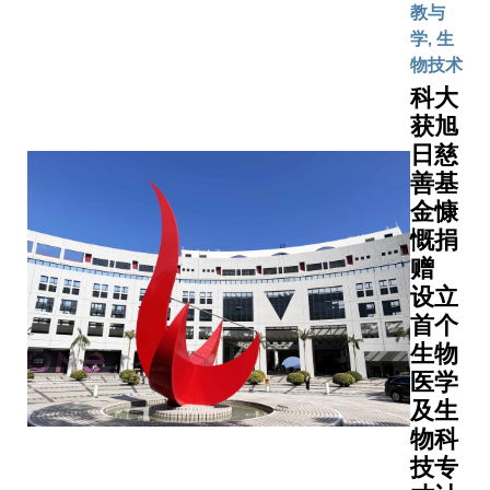
及国际专
教与
促使探索
白聚集疗
家，携手
学, 生
离子电池
（LPAT
打造一个
物技术
替代技术
过这项技
促进学生
科大
为实现可
究团队成
设计、实
续未来铺
获旭
鼠模型中
践及展示
路。钙离
日慈
能够预防
创新可持
电池因其
善基
乳腺癌形
续发展方
化学窗口
长的治疗
金慷
案的平
锂离子电
靶向抗癌
慨捐
台。十支
相近，且
有难以替
赠
优秀学生
元素地球
床价值，
团队脱颖
设立
量丰富，
更严格筛
而出，包
首个
现出巨大
精准的方
括科大学
生物
发展潜力
癌细胞，
生团队，
医学
然而，该
传统化疗
将代表亚
及生
术在实现
严重副作
太区出战
物科
效阳离子
时，癌症
今年四月
输和保持
技专
法主要採
举行的全
定循环性