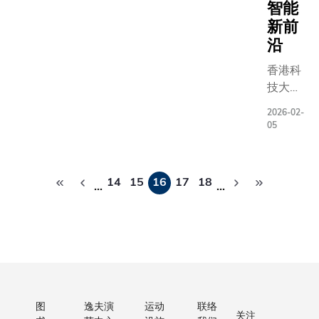
力。这不
术与创新
智能
与生物
公楼，以
片，由
仅体现了
大贡献而
化学、
新前
邻的「金
神舟十
多元视角
TU9 则
生物科
沿
桥」行人
三号航
所带来的
德国顶尖
技或医
和行人通
天员翟
香港科
力量，更
组成的联
疗科学
在整个生
志刚、
技大学
充分展现
程、应用
相关的
期中与自
王亚平
与世界
了青年驱
术创新方
研究生
2026-02-
关的依存
及叶光
经济论
动变革和
成就享誉
课程。
05
系、影响
富在中
坛再度
合作带来
U15 与 T
专才计
险及机遇
国空间
携手，
的影响
展现了德
划每年
古广场六
站亲手
分
于
力。」中
育的坚实
将甄选
14
15
16
17
18
用最高级
作全国
…
…
页
2025
国科学院
过积极拓
及嘉奖
可持续发
产8K超
年12月
院士及浙
作网络，
10名
准设计与
高清摄
1日至5
大杨卫教
研究与产
具备优
工，并已
影机拍
日合办
授勉励参
进一步发
异学术
能源与环
摄而
知名的
赛学生：
结束后，
成绩、
计先锋
成。影
2025
「既要深
观了校园
领导潜
（LEED
片记录
年全球
耕专业，
设施，包
质、研
WELL建
了神舟
图
逸夫演
运动
联络
青年领
掌握破解
系澤柏澔
究能力
关注