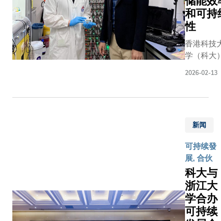
储能效
和可持
性
香港科技
学（科大
研究团队
2026-02-13
钙离子电
技术领域
得重要突
破，该技
新闻
有望改变
常生活中
可持续發
能源储存
展, 合伙
案。通过
科大与
用准固态
浙江大
解质技术
学合办
这种创新
钙离子电
可持续
有望提升