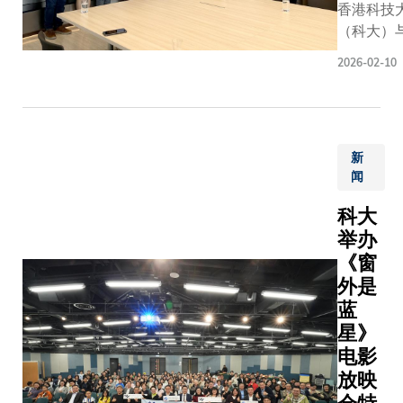
科技专
共价有机
香港科技
至身体其
创新，以
才计
架材料的
（科大）
时，其细
同理心为
划」
固态电解
门建筑有
聚糖水平
社会带来
2026-02-10
（专才
质。这些
司（金门
升高，然
正面影
计
含羰基的
筑）、太
针对该靶
响，凭勇
划），
固态电解
产及AXA
效干预策
气推动变
助力科
在室温下
Climate
空白，未
革，为建
大培育
现出卓越
新
推动一项
实现靶向
构一个更
更多面
闻
离子电导
的校企合
治疗的潜
公正、更
向未来
（0.46 m
目，采用
攻克此难
具韧性、
科大
的生物
cm-1）
然相关财
教授的研
更繁荣的
举办
医学及
离子传输
息披露工
近期于
地球贡献
《窗
生物科
力
组」
《Biomate
力量。」
技人
外是
（>0.53
（Taskfor
期刊发表
浙大党委
才，为
蓝
结合实验
on Nature
究，提出
书记任少
香港建
星》
模拟研究
related
策略：透
波教授指
设成为
团队发现
电影
Financial
工程设计
出：「本
国际医
离子能在
Disclosu
放映
质疗法，
次挑战赛
疗创新
价有机框
TNFD）
地结合富