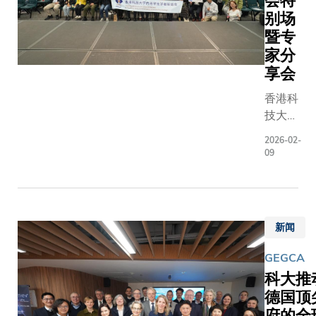
会特
为亚太区
枢纽作
有序孔道
评估商业
酸（即高
别场
域的青年
出贡
沿规整排
项目。科
化）的乳
暨专
才俊搭建
献。生
的羰基位
境管理及
胞。该治
了交流互
家分
命健康
快速传输
理学士课
用高转移
鉴、能力
享会
科技是
基于这一
（EVMT
胞分泌的
展示的平
全球科
新发现，
生团队成
香港科
白酶释放
台。」他
技创新
队成功制
成香港首
技大学
白，随后
祝愿各位
的核心
出钙离子
学生主导
（科
蛋白可自
参赛选
领域之
2026-02-
电池。该
TNFD来
大）於
聚体蛋白
手：「赛
09
一。作
池在0.15 
商业项目
2月6日
物，从而
出风格、
为亚洲
g-1电流
告，为企
（星期
合高唾液
赛出水
第一、
下表现出
自然纳入
五）假
腺癌细胞
平，在竞
全球第
155.9 m
及财务决
大学曾
之，当遇
技中开阔
二大的
新闻
g-1的可
量因素提
肇添展
细胞如红
视野，在
生物科
容量，并
略建议。
览厅举
时，治疗
协作中凝
GEGCA
技集资
A g-1电
合作通过
办《窗
法满足激
聚共识，
科大推
中心，
度下循环
的专题研
外是蓝
而结合能
在交流碰
香港特
德国顶
1,000次
目，不但
星》电
弱。研究
撞中收获
别行政
府的全
容量保持