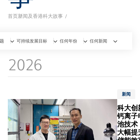
首页
新闻及香港科大故事
面
包
全部
新闻
香港科大故事
题
可持续发展目标
任何年份
任何新闻
屑
2026
新闻
科大创
钙离子
池技术
大幅提