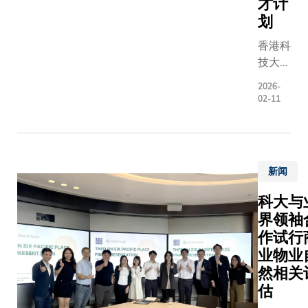
才计
隆抗体技
球总决
方面仍面
划
技术通常
赛，争夺
不少挑战
用于识别
总冠军殊
香港科
这些技术
表面过度
荣。开幕
技大学
颈令钙离
特定生物
礼上，史
（科
电池在与
物。尽管
2026-
丹福大学
大）获
用锂离子
02-11
靶向治疗
杜尔可持
旭日慈
池的竞争
影响无可
续发展学
善基金
仍显不足
但其亦存
院院长
慷慨捐
为克服这
众所周知
Arun
赠港币
挑战，由
——无法
Majumda
新闻
二千万
大化学及
分癌细胞
博士表
元，成
物工程学
科大与
聚糖与正
示：「此
立首个
副教授金
界领袖
组织中的
次活动不
「旭日
燮教授带
因此，众
作试行
仅是一场
慈善基
的研究团
聚糖的抗
业物业
比赛，更
金—生
队，成功
均未能通
然相关
旨在鼓励
物医学
发出基于
试验。许
学生以好
估
及生物
化还原活
织在生长
奇心激发