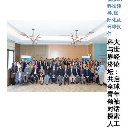
年，旨
利用氧化
展领袖的
时了解
转移预防
备应对当
来自11所
科技领
在鼓励
原共价有
心。在EV
中国载
可能性。
今最迫切
名高校的2
导, 国
更多优
框架材料
课程导师
人航天
挑战的能
表。 会面
际化及
异学生
独特性质
及来自金
任务的
力。是次
提供了交
环球伙
入读由
我们朝着
筑、太古
发展历
比赛汇聚
展的平台
伴
理学院
现能够满
及AXA
程，沉
来自世界
了有意义
科大
开办的
绿色未来
Climate
浸式体
各地、不
以加强学
理学士
与世
求的高性
界专家指
验太空
同文化和
合作。德国
（生物
界经
储能解决
下，学生
生活的
学科背景
是由十五
医学及
济论
案迈出了
了以「太
真实面
的学生，
集型大学
健康科
键一步。
坛：
场六座自
貌。
他们所提
盟，成立
学）课
关议题试
共启
《窗外
出的解决
代表全方
程，同
估」为题
是蓝
全球
方案不但
共同利益
时吸引
题研习项
星》是
青年
因地制
泛的学科
优秀人
项目旨在
中国首
领袖
宜，更具
课程架构。
才在本
这座由太
部由太
对话
备在全球
大学以其
科毕业
产发展、
空实景
层面扩展
究、广泛
探索
后到科
建筑为主
拍摄的
应用的潜
力，以及
人工
大攻读
建商的甲
纪录