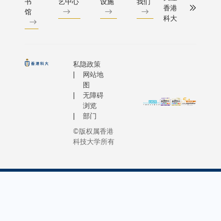
准，以及
十三号
书
艺中心
设施
我们
袖领导
具体难题
的量子物
香港
及创新
馆
环评（BE
任务为
力发展
的『硬技
实验室，
科大
视野的
Plus）的
期六个
课程。
能』，更
科学中央
本科生
级认证。
月的太
本届课
要胸怀天
施，充分
及研究
TNFD框
空生活
程以
下，培养
大在推动
生，预
的「LEA
实况，
「AI未
私隐政策
理解多元
与创新方
计为香
（定位、
带领观
网站地
来已
文化，致
诺。科大
港培育
估、评量
众进入
图
至：反
力于共同
基础上持
100名
无障碍
备）方针
真实的
思与前
福祉的
德国U15
卓越的
浏览
EVMT学
外太空
行」为
『软实
员院校的
生物医
部门
队绘制了
世界，
主题，
力』。是
作，携手
学及生
展项目和
©版权属香港
深入感
汇聚了
次赛事正
研究与全
物科技
科技大学所有
百个关键
受航天
来自24
如一个微
流。
专才。
的采矿及
员执行
个国家
缩的『世
旭日慈
地点，并
任务期
及地区
界实验
善基金
ENCORE
间的心
共35位
室』，期
主席兼
索自然资
路历
具影响
待青年学
旭日集
会、风险
程。香
力的青
子成为推
团董事
露）工具
港立法
年领
动世界向