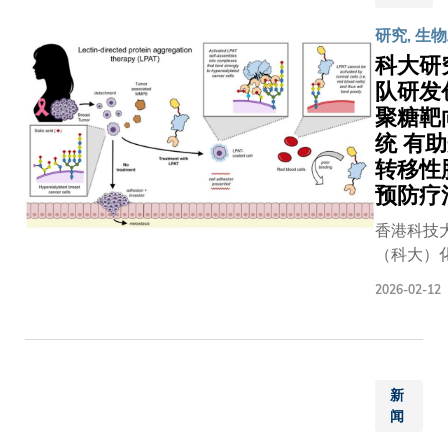
钙离子电
球挑战
池」。全
研究, 生
赛」亚太
对可持续
科大研
区决赛早
能解决方
队研发
前于浙大
的需求极
聚糖靶
的杭州紫
殷切。随
金港校区
统 有
全球绿色
顺利举
转移性
源转型步
行。活动
预防疗
加快，社
今年首届
对高效且
香港科技
举办，由
定的电池
（科大）
斯坦福大
统需求日
助理教授
学杜尔可
2026-02-12
增加。目
教授领导
持续发展
广泛应用
团队近日
学院发
锂离子电
物工程技
起，旨在
正面对资
重大突破
汇聚全球
稀缺和能
新
出新型的
多所顶尖
密度接近
闻
向系统，
教育机构
限等挑战
「凝集素