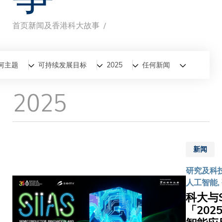
首页
新闻及香港科大故事
面
包
全部
新闻
香港科大故事
何主题
可持续发展目标
2025
任何新闻
屑
2025
新闻
研究及科技
人工智能,
科大与S
「20