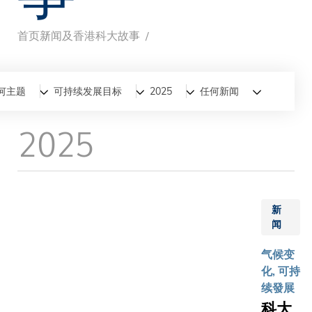
首页
新闻及香港科大故事
面
包
全部
新闻
香港科大故事
何主题
可持续发展目标
2025
任何新闻
屑
2025
新
闻
气候变
化, 可持
续發展
科大