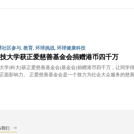
球社区参与, 教育, 环球挑战, 环球健康科技
技大学获正爱慈善基金会捐赠港币四千万
大学(科大)获正爱慈善基金会(基金会)捐赠港币四千万，让同
为社会大众服务的慈善组织，其项目主要支持教育发展及帮助特别是香港与东南
弱势社群。基金会的慷慨捐款将用作成立「正爱基金会创意社会服
「正爱慈善基金翼」。 基金会创办人陈文耀先生及其家族成员于命名典礼上担任主礼嘉宾，为纪念牌匾揭
会总监陈子君女士在典礼上表示﹕「科大的学者年轻而具潜力，
学生发挥他们的想象力与专业知识，以破格思维为环球逼切的议
席副校长倪明选教授。 史维教授表示科大与基金会有着共同的目标，便是希望透过科大在创新、设计思维
方面的优势，去实现为社会带来正面影响的期望。他说﹕「我们
这既是一项社会服务，也是一个学习的过程。我由衷感谢基金会
络我们
基金会于2010年成立，创办人陈文耀先生是已故陈泽富先生