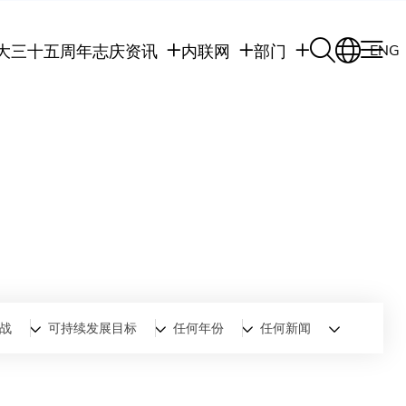
大三十五周年志庆
资讯
内联网
部门
ENG
学生
学生内联网
学术部门
职员
职员行政内联网
学术课程
校友
校友内联网
行政部门
社交平台及应用程
传媒
式
公众
战
可持续发展目标
任何年份
任何新闻