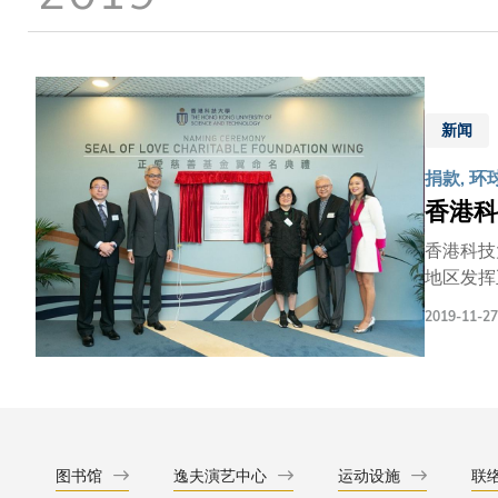
新闻
捐款, 环
香港科
香港科技
地区发挥正面影响力。 正爱慈善基金会是一个致力
亚地区的
2019-11-27
将学术大楼的一翼命名为
幕。基金
以让科大
括科大校长史维教授及首
与科技等
标，因此
图书馆
逸夫演艺中心
运动设施
联
正爱慈善