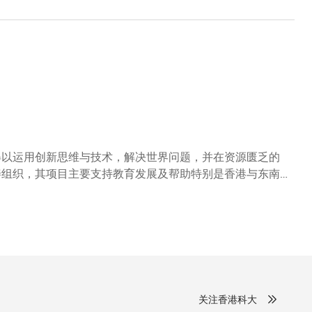
学得以运用创新思维与技术，解决世界问题，并在资源匮乏的
务基金」(基金) 。为感谢基金会对科大的鼎力支持，大学
是协助我们共同实现理想的最佳伙伴。我们希望这个基金可
题，提出具影响力而又可行的解决方案。」其他主礼嘉宾包
经常鼓励学生，以他们的意念和知识去实践服务市民这个目
，它的慷慨支持是对我们师生的能力和热诚的一种肯定。」
关注香港科大
的长子。陈泽富先生是酒店业先驱，一手建立跨越亚洲、欧洲