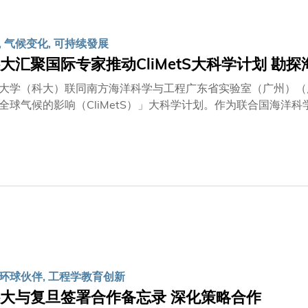
 气候变化, 可持续發展
大汇聚国际专家推动CliMetS大科学计划 勘
大学（科大）联同南方海洋科学与工程广东省实验室（广州）（
全球气候的影响（CliMetS）」大科学计划。作为联合国海洋
etS大科学计划致力绘制全球海床甲烷渗漏分布图，并测量其对气
旨在凝聚全球力量，填补各国在海底甲烷渗漏研究的空白，深化
气体，其20年间的增温效应是二氧化碳的80倍以上。在海床下
模与机制仍是科学界最迫切的谜团之一。为填补这方面的关键研
部主任钱培元教授担任CliMetS大科学计划的负责人及管理委
球性行动。钱教授强调计划的重要性：「CliMetS大科学计划
家，他们往往缺乏相关领域的专业人才、基础设施及先进技术。
考察船『 深海一号』及载人潜水器『 蛟龙号』，我们希望在
区域研究议程须由各地区持份者共同制定、共同主导。
环球伙伴, 工程学教育创新
大与复旦签署合作备忘录 深化策略合作