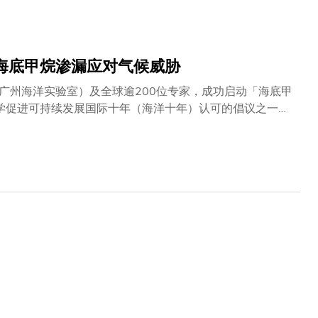
探海底甲烷渗漏应对气候威胁
广州海洋实验室）及全球逾200位专家，成功启动「海底甲
科学促进可持续发展国际十年（海洋十年）认可的倡议之一，
候系统的影响。科大近期于南美洲及非洲合办两场重要的国际
跨洲合作。搭建桥梁：促进知识交流与能力共享甲烷是一种
储藏的大量甲烷一旦被释放，将大幅加速气候变化。 然而，
究空白，科大海洋科学系讲座教授、广州海洋实验室副主任
员会主席，致力将零散的区域性研究化零为整，并推动计划成
的核心目标是促进知识交流与能力共享，尤其是在南半球资源
通过利用中国及其他发达国家的尖端科研技术与设施，包括
全球范围内组织国际联合航次进行大规模的甲烷渗漏勘探。」