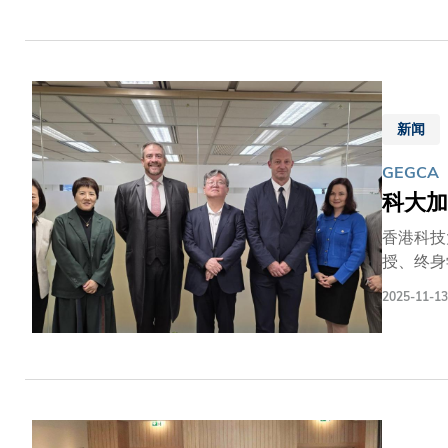
核心技术
固香港作
合。 当
先将已验
杆。」科
新闻
新研究。
协助取得
GEGCA
觉与导航
科大加
香港科技大
授、终身
毅可教授
2025-11-13
教育方面的
Awar
大与 U
并培养新