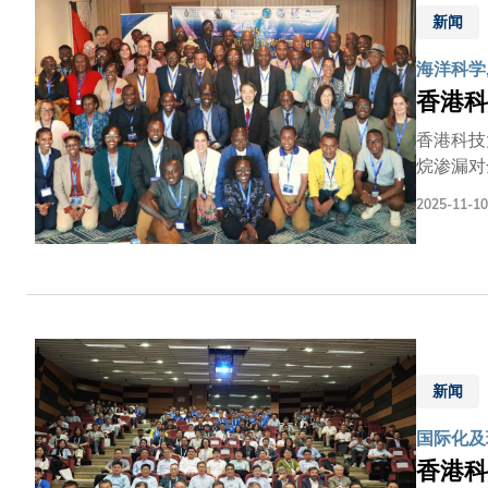
新闻
海洋科学,
香港科
香港科技
烷渗漏对
CliM
2025-11-10
研讨会，
强效温室
其渗漏规
兼香港分
为一项全
匮乏的国
中国科研
新闻
他强调，
国际化及
香港科