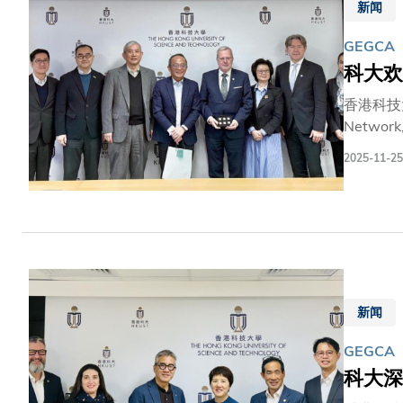
新闻
https://
GEGCA
科大欢
香港科技
Netw
HUN-R
2025-11-25
士。双方
动、工作
以匈牙利裔
了解科大
迈出了重
新闻
GEGCA
科大深