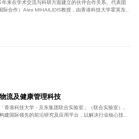
校多年来在学术交流与科研方面建立的伙伴合作关系。代表团
合作）Alex MIHAILIDIS教授，由香港科技大学霍英东
、 工商管理学院副院长兼环球商业管理课程主任许达钧教
位列全球顶尖的研究与创新学府之一，双方会谈聚焦于扩展
推动具影响力的学术与科研成果。是次访问突显了科大与多
些交流转化为具体行动，为全球教育、科研与创新作出贡
能物流及健康管理科技
香港科技大学 - 京东集团联合实验室」（联合实验室）。
构建国际领先的前沿研究及应用平台，以解决行业核心技术
首席执行官许冉女士见证下，由科大副校长（研究及发展）郑
仅象征了双方的紧密合作，更是前沿学术研究与产业应用的
创性成果，并结合京东的丰富物流网络和健康大数据，突破