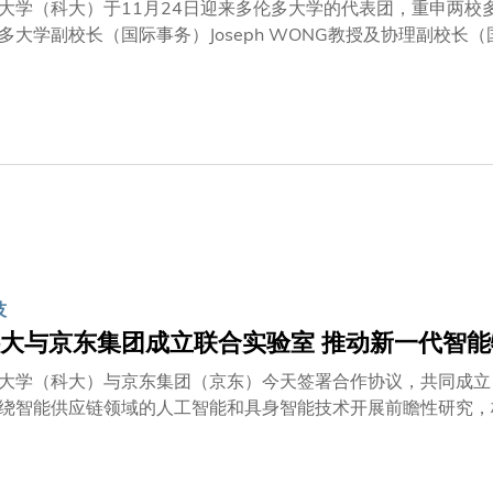
大学（科大）于11月24日迎来多伦多大学的代表团，重申两
多大学副校长（国际事务）Joseph WONG教授及协理副校长（国际
署理院长施毅明教授迎接，助理副校长（环球事务）吴丽萍教授
公共政策学部署理主任暨教授穆绮兰教授陪同。多伦多大学一直
计划及课程发展的机遇。 两校均强调善用彼此的互补优势，以
在深化跨学科合作方面的共同承诺。展望未来，两校将携手把这
技
大与京东集团成立联合实验室 推动新一代智
大学（科大）与京东集团（京东）今天签署合作协议，共同成立「
绕智能供应链领域的人工智能和具身智能技术开展前瞻性研究，
作协议在科大首席副校长郭毅可教授及京东集团SEC副主席兼
及京东集团代表签署。郑光廷教授表示：「联合实验室的成立不
。 联合实验室将充分发挥科大在人工智能、机械人等领域的开