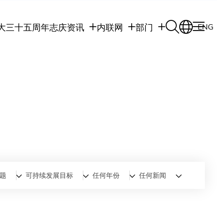
大三十五周年志庆
资讯
内联网
部门
ENG
学生
学生内联网
学术部门
职员
职员行政内联网
学术课程
校友
校友内联网
行政部门
社交平台及应用程
传媒
式
公众
题
可持续发展目标
任何年份
任何新闻