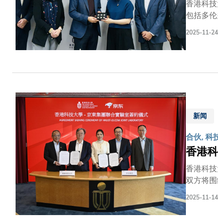
香港科技
包括多伦
研究生院
2025-11-24
授，以及
联合科研
伦多大学
献。
新闻
合伙, 科
香港科
香港科技
双方将围
问题。合
2025-11-14
光廷教授
创新融合