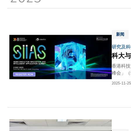
新闻
研究及科技
科大与
香港科技
峰会」（
科研学者
2025-11-25
進製造创
导体产业
领袖参与
示半导体
体应用的
专业人士
在世界各