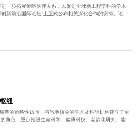
方将进一步拓展策略伙伴关系，以促进全球新工程学科的学术
辉创新前沿国际论坛”上正式公布相关深化合作的安排。论坛
就化学及智能材料等题目作分享及交流。活动亮点之一是复
署学术交流与人才培养合作备忘录。备忘录由科大工学院院
院长赵东元教授代表双方签署，并由科大副校长（研究及发
专注新工科：将重点聚焦化学能源、智能材料、人工智能等
论坛」等品牌学术活动，作为定期的学术交流平台，并推动教
研究生进行交流学习，共享实验室资源，并提供暑期课程、
在长三角和大湾区推动技术孵化与成果转化。
枢纽
瑞典的策略性访问，与当地顶尖的学术及科研机构建立了更
梁的角色，重点推进生命科学、健康科技、老龄化研究、能
全球创新领导者，瑞典汇聚世界级科研与产业应用的生态系