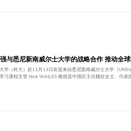
瓶颈，大幅提升智能物流的效率和智能化，提供更具效益的健康
为国际创科枢纽的地位，为国家的战略科技力量注入动能。」许
人工智能真正拥抱产业，每个行业的万亿规模只是起点。我们期
证的降本增效模式扩展至全社会物流等各类场景，助力实现『万
大将发挥雄厚学术和研究优势，并提供先进设施，支持联合实验
 京东亦会为联合实验室提供健康、零售及工业等领域的专业知
相关数据或测试环境等，构建高度协同的人工智能+物流应用生
：利用计算机视觉技术及深度学习算法，提升无人仓储机械人、
强与悉尼新南威尔士大学的战略合作 推动全
学（科大）於11月13日欢迎来自悉尼新南威尔士大学（UNSW Sy
学习课程主管 Nick WAILES 教授及中国区主任魏欣女士
、协理副校长（大学数据研究）萊韵诗博士及助理副校长（环球
坚定承诺。科大与 UNSW Sydney 持续支持全球知识网络联合研究种
ds），促进双方的科研合作。交流也突显了在人工智能、气候科
NSW Sydney 通过全球伙伴关系推动创新与有影响力研究的
一代学者与创新人才。