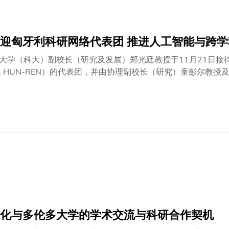
okt.hkust.edu.hk/siias-event。
迎匈牙利科研网络代表团 推进人工智能与跨学
大学（科大）副校长（研究及发展）郑光廷教授于11月21日接待了来自
ork, HUN-REN）的代表团，并由协理副校长（研究）童彭
EN 主席Balázs GULYÁS教授率领，随行成员包括行政总裁 Roland 
秉持共同愿景，致力于开拓人工智能在跨学科领域的发展与应用
坊及种子基金计划，以加强科研联系并推动创新。代表团亦参观
著名数学家及计算机科学家约翰·冯诺伊曼（John von Neumann）
在生物医学、智能制造及双臂机器人协作装配等研究领域的人工
要一步，并展现出积极拓展双方在学术与科研交流合作的期盼。
化与多伦多大学的学术交流与科研合作契机