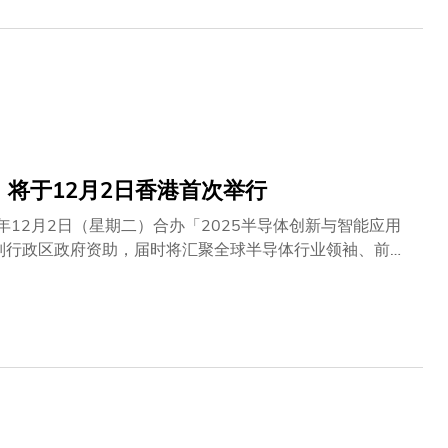
」将于12月2日香港首次举行
年12月2日（星期二）合办「2025半导体创新与智能应用
特别行政区政府资助，届时将汇聚全球半导体行业领袖、前沿
发展。SIIAS的举办将有助巩固香港作为全球微电子与先
I全球副总裁居龙先生将出席活动担任嘉宾，分享他们对半
括中国内地、美国、沙特阿拉伯、德国、新加坡等地的行业
和科大（广州）共12 支科研团队的前沿技术成果，生动展
TEM 工作坊，通过沉浸式体验让他们探索人工智能和半导
协会之一，连繫全球3,000多家半导体企业及150万名产业
，助力产业会员加速协作，以应对产业挑战。SEMI每年
英加速行业创新。更多活动资讯及报名详情，敬请浏览：