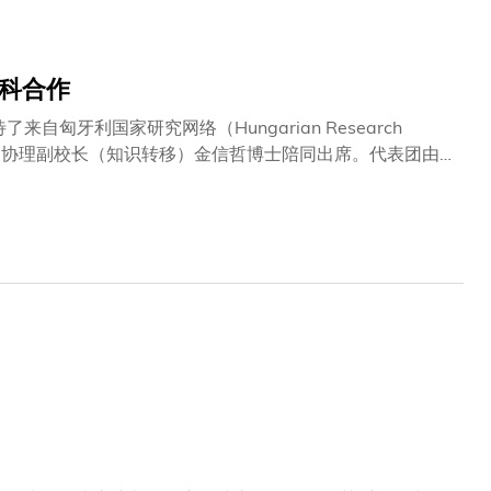
科合作
匈牙利国家研究网络（Hungarian Research
尔教授及协理副校长（知识转移）金信哲博士陪同出席。代表团由
JAKAB先生及国际科研秘书 Barbara Ning BÁLINT 女
，并就潜在合作进行了富有成果的讨论，包括联合学术活
了科大以发展大型语言模型及多模态世界模型研究为本、并
命名的冯诺伊曼研究院（Von Neumann Institute），
智能应用。此次访问标志着科大在与匈牙利科研界建立合作