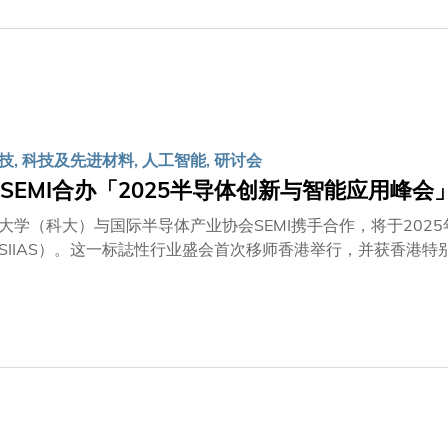
, 科技及先进材料, 人工智能, 研讨会
SEMI合办「2025半导体创新与智能应用峰会
大学（科大）与国际半导体产业协会SEMI携手合作，将于2025
SIIAS）。这一标誌性行业盛会首次移师香港举行，并获香港
及核心政策制定者，共同规划半导体创新未来蓝图，推动产业战略
新中心的地位。特区政府创新科技及工业局局长孙东教授及SEM
发展的独到见解。峰会亦设有多场专题讨论，由来自世界各地包
，分享其真知灼见。同场更设有创新互动体验区，汇聚来自科大
技术如何推动世界进步。此外，大会更特别为中学生安排了多场S
奥秘。成立于1970年的SEMI是全球半导体产业规模最大的行业
，致力透过倡议、人才培育、可持续发展、供应链管理和各式计划
地举办大型论坛及展览，积极推动全球产业进步，并汇聚各方精