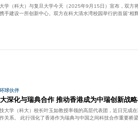
大学（科大）与复旦大学今天（2025年9月15日）宣布，双
携手建设一所创新中心。双方在科大清水湾校园举行的首届“相
全球近十个国家和地区的二百多位顶尖科学家和青年学者，他们
辉研究院、智能材料与未来能源创新学院，与科大工学院共同签
教授与复旦大学相辉研究院院长兼智能材料与未来能源创新学院
廷教授及复旦大学副校长汪源源教授作见证。备忘录合作重点：
领域。 合作项目：共同打造「复旦–港科大相辉创新前沿国际
科研平台共享等。 人才培育：开展学生交换项目，每学年互派
等多层次培养支持。 区域融合：充分释放沪港双城优势，优先
环球伙伴
大深化与瑞典合作 推动香港成为中瑞创新战略
技大学（科大）校长叶玉如教授率领的高层代表团，近日完成在
作关系。 此行强化了香港作为瑞典与中国之间科技合作重要桥
发展等领域的创新。 中瑞长期伙伴关系的坚实根基 是次交流乃建基于瑞典与中国之间悠久而稳固的合作关
年来，两国在外交、工业及科学合作上建立了厚实的根基。作为