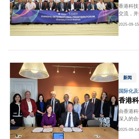
香港科技
交流，并
汇聚来自
2025-09-15
旦大学相
长罗康锦
展）郑光
前沿交叉
师互聘、
科研实训
新闻
国际化及
香港科
由香港科
深入的合
源、机器人技术及可持续
2025-09-14
系。数十