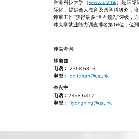
香港科技大学（
www.ust.hk
）是国际
际化，提供全人教育及跨学科研究，培
评审工作”获得最多“世界领先”评级，
球大学就业能力调查排名第16位，位
传媒查询:
林淑媛
2358 6313
电话﹕
anitalam@ust.hk
电邮﹕
李永宁
2358 6317
电话﹕
liyongning@ust.hk
电邮﹕