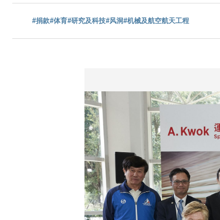
包
#捐款
#体育
#研究及科技
#风洞
#机械及航空航天工程
屑