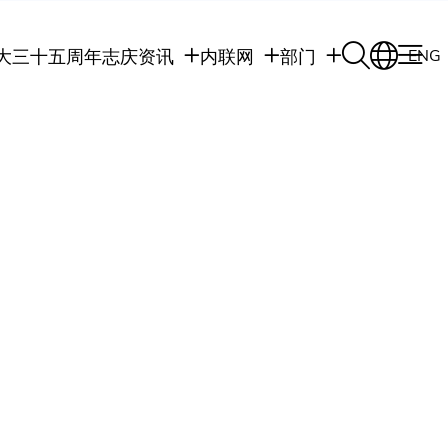
大三十五周年志庆
资讯
内联网
部门
ENG
学生
学生内联网
学术部门
职员
职员行政内联网
学术课程
校友
校友内联网
行政部门
社交平台及应用程
传媒
式
公众