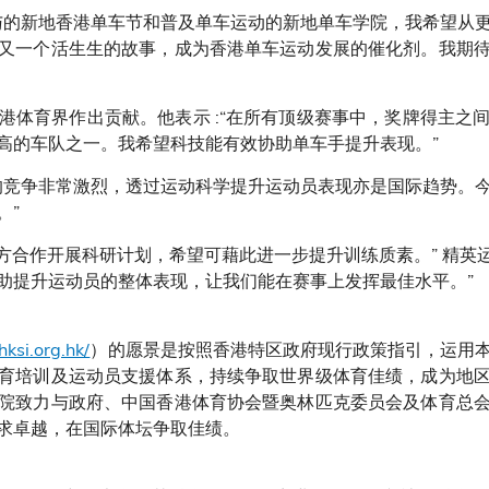
与的新地香港单车节和普及单车运动的新地单车学院，我希望从
又一个活生生的故事，成为香港单车运动发展的催化剂。我期
港体育界作出贡献。他表示 :“在所有顶级赛事中，奖牌得主之
高的车队之一。我希望科技能有效协助单车手提升表现。”
的竞争非常激烈，透过运动科学提升运动员表现亦是国际趋势。
。”
三方合作开展科研计划，希望可藉此进一步提升训练质素。” 精英运
助提升运动员的整体表现，让我们能在赛事上发挥最佳水平。”
ksi.org.hk/
）的愿景是按照香港特区政府现行政策指引，运用
育培训及运动员支援体系，持续争取世界级体育佳绩，成为地
院致力与政府、中国香港体育协会暨奥林匹克委员会及体育总
求卓越，在国际体坛争取佳绩。