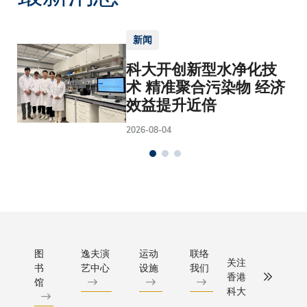
新闻
科大开创新型水净化技
术 精准聚合污染物 经济
效益提升近倍
2026-08-04
图
逸夫演
运动
联络
关注
书
艺中心
设施
我们
香港
馆
科大