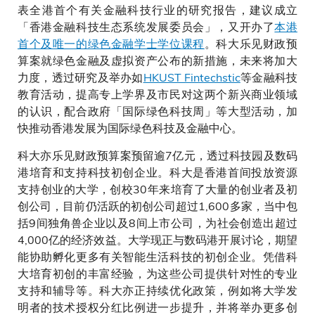
表全港首个有关金融科技行业的研究报告，建议成立
「香港金融科技生态系统发展委员会」，又开办了
本港
首个及唯一的绿色金融学士学位课程
。科大乐见财政预
算案就绿色金融及虚拟资产公布的新措施，未来将加大
力度，透过研究及举办如
HKUST Fintechstic
等金融科技
教育活动，提高专上学界及市民对这两个新兴商业领域
的认识，配合政府「国际绿色科技周」等大型活动，加
快推动香港发展为国际绿色科技及金融中心。
科大亦乐见财政预算案预留逾7亿元，透过科技园及数码
港培育和支持科技初创企业。科大是香港首间投放资源
支持创业的大学，创校30年来培育了大量的创业者及初
创公司，目前仍活跃的初创公司超过1,600多家，当中包
括9间独角兽企业以及8间上市公司，为社会创造出超过
4,000亿的经济效益。大学现正与数码港开展讨论，期望
能协助孵化更多有关智能生活科技的初创企业。凭借科
大培育初创的丰富经验，为这些公司提供针对性的专业
支持和辅导等。科大亦正持续优化政策，例如将大学发
明者的技术授权分红比例进一步提升，并将举办更多创