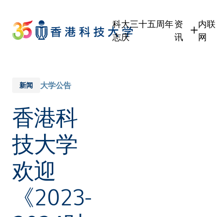
Skip
to
科大三十五周年
资
内联
main
志庆
讯
网
content
学生
学
职员
职
校友
校
大学公告
新闻
传媒
香港科
公众
技大学
欢迎
《2023-