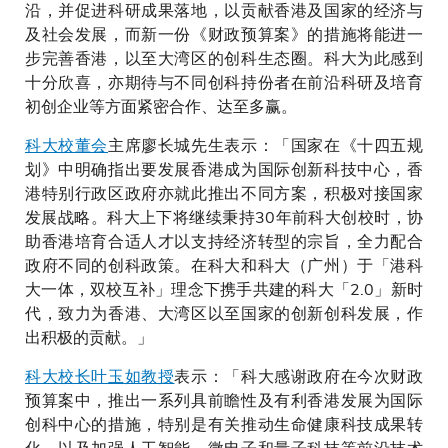
沿，并促进科研成果落地，以贡献香港及国家的经济与
及社会发展，而新一份《财政预算案》的措施将能进一
步完善香港，以至大湾区的创科生态圈。科大为此感到
十分欣喜，亦期待与不同创科持份者在前沿科研及培育
初创企业等方面紧密合作、达至多赢。
科大校董会
主席廖长城先生表示：「国家在《十四五规
划》中明确指出要发展香港成为国际创新科技中心，香
港特别行政区政府亦就此推出不同方案，积极对接国家
发展战略。科大上下将继续秉持30年前科大创校时，协
助香港培育合适人才以支持经济转型的宗旨，全力配合
政府不同的创科政策。在科大和科大（广州）于「港科
大一体，双校互补」理念下携手共建的科大「2.0」新时
代，致力为香港、大湾区以至国家的创新创科发展，作
出积极的贡献。」
科大校长叶玉如教授
表示：「科大感谢政府在今次财政
预算案中，推出一系列具前瞻性及有利香港发展为国际
创科中心的措施，特别是有关推动生命健康科技成果转
化，以及加强人工智能、微电子和量子科技等前沿技术