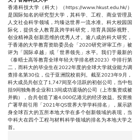
香港科技大学（科大）（https://www.hkust.edu.hk/）
是国际知名的研究型大学，其科学、工程、商业管理及
人文社会科学领域，均臻达世界一流水准。科大校园国
际化，提供全人教育及跨学科研究，培育具国际视野、
创业精神及创新思维的优秀人才。逾八成的科大研究，
于香港的大学教育资助委员会「2020研究评审工作」被
评为「国际卓越」或「世界领先」水平。我们于最新的
《泰晤士高等教育全球年轻大学排名榜2023》中排行第
二，而科大的毕业生在2022年度的全球大学就业能力调
查排名第30位，位于亚洲院校前列。截至2023年9月，
科大成员共创立了1,747间至今活跃的初创公司，当中包
括9间独角兽企业和13间成功退场的公司（上市集资或被
并购），合共创造了逾4,000亿港元的经济效益。投资推
广署早前引用「2021年QS世界大学学科排名」，展示跻
身全球百大的五所本地大学在多个创新领域的表现，当
中科大在四个工程与材料科学领域的排名为本地大学之
首。