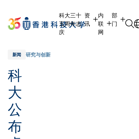
Skip
to
科大三十
资
内
部
main
五周年志
讯
联
门
content
庆
网
学生
学生内联网
学术部门
职员
职员行政内联网
学术课程
研究与创新
新闻
校友
校友内联网
行政部门
科
社交平台
传媒
式
公众
大
公
布