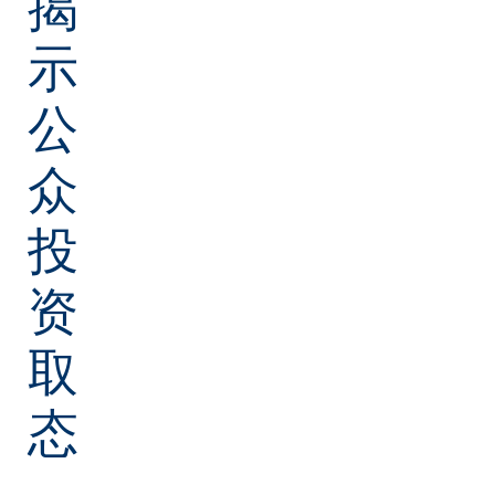
揭
示
公
众
投
资
取
态