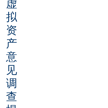
虚
拟
资
产
意
见
调
查