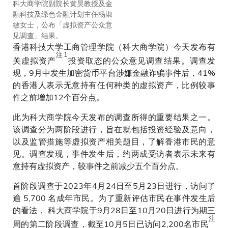
科大商学院副院长黄昊教授及金
科大商学院副院长黄昊教授表
融科技及绿色金融计划主任杨淑
示，随着虚拟资产在数码经济中
敏女士，公布「虚拟资产公众意
的角色日益重要，有需要强化教
见调查」结果。
育工作，让公众更好了解这新兴
香港科技大学工商管理学院（科大商学院）今天发布有
领域的风险及潜力。
注1
关虚拟资产
投资取态的公众意见调查结果。调查发
现，9月中发生加密货币平台涉嫌金融诈骗事件后，41%
的香港人表示无意持有任何种类的虚拟资产，比例较事
件之前增加12个百分点。
此为科大商学院今天发布的调查所得的重要结果之一。
该调查分为两阶段进行，旨在就包括投资经验及意向，
以及监管措施等虚拟资产相关题目，了解香港市民的意
见。调查发现，事件发生后，约两成受访者表示未来有
意持有虚拟资产，较事件之前减少五个百分点。
首阶段调查于2023年4月24日至5月23日进行，访问了
逾 5,700 名成年市民。为了重新评估市民在事件发生后
的看法， 科大商学院于9月28日至10月20日进行为期三
注
周的第二阶段调查，截至10月5日已访问2,200名市民