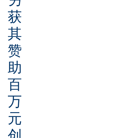
获
其
赞
助
百
万
元
创