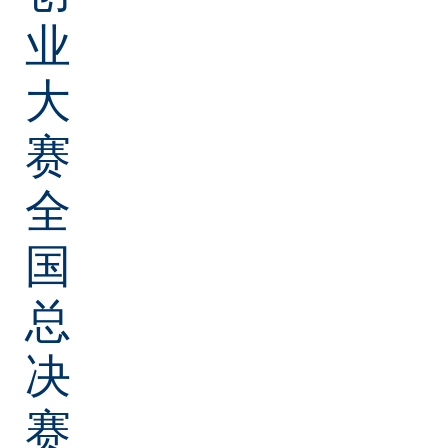
业
大
赛
全
国
总
决
赛