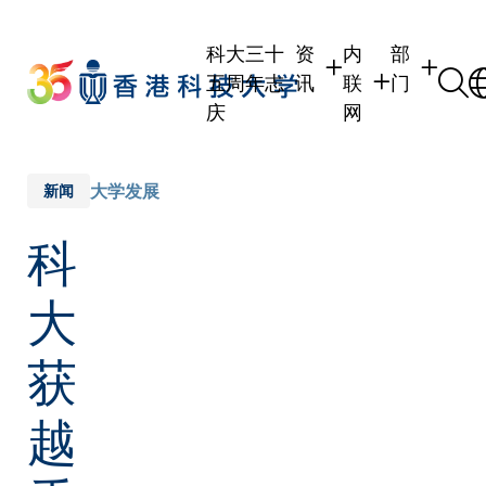
Skip
to
科大三十
资
内
部
main
五周年志
讯
联
门
content
庆
网
学生
学生内联网
学术部门
职员
职员行政内联网
学术课程
大学发展
新闻
校友
校友内联网
行政部门
科
社交平台
传媒
式
公众
大
获
越