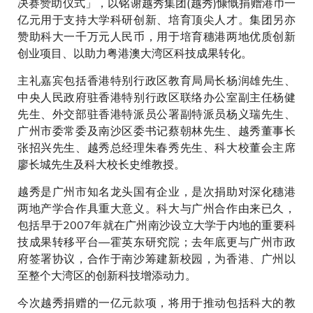
决赛赞助仪式」，以铭谢越秀集团(越秀)慷慨捐赠港币一
亿元用于支持大学科研创新、培育顶尖人才。集团另亦
赞助科大一千万元人民币，用于培育穗港两地优质创新
创业项目、以助力粤港澳大湾区科技成果转化。
主礼嘉宾包括香港特别行政区教育局局长杨润雄先生、
中央人民政府驻香港特别行政区联络办公室副主任杨健
先生、外交部驻香港特派员公署副特派员杨义瑞先生、
广州市委常委及南沙区委书记蔡朝林先生、越秀董事长
张招兴先生、越秀总经理朱春秀先生、科大校董会主席
廖长城先生及科大校长史维教授。
越秀是广州市知名龙头国有企业，是次捐助对深化穗港
两地产学合作具重大意义。科大与广州合作由来已久，
包括早于2007年就在广州南沙设立大学于内地的重要科
技成果转移平台—霍英东研究院；去年底更与广州市政
府签署协议，合作于南沙筹建新校园，为香港、广州以
至整个大湾区的创新科技增添动力。
今次越秀捐赠的一亿元款项，将用于推动包括科大的教