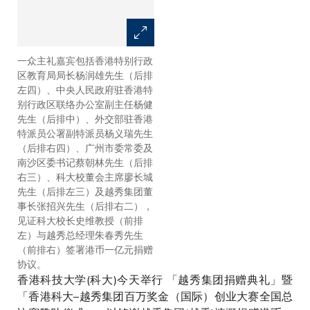
一众主礼嘉宾包括香港特别行政
廖长城先生（左二）及史维教授
区教育局局长杨润雄先生（后排
（左一）致送纪念品予张招兴先
左四）、中央人民政府驻香港特
生（右二）和朱春秀先生（右
别行政区联络办公室副主任杨健
一）。
先生（后排中）、外交部驻香港
特派员公署副特派员杨义瑞先生
（后排右四）、广州市委常委及
南沙区委书记蔡朝林先生（后排
右三）、科大校董会主席廖长城
先生（后排左三）及越秀集团董
事长张招兴先生（后排右二），
见证科大校长史维教授（前排
左）与越秀总经理朱春秀先生
（前排右）签署港币一亿元捐赠
协议。
香港科技大学(科大)今天举行 「越秀集团捐赠典礼」暨
「香港科大–越秀集团百万奖金（国际）创业大赛全国总