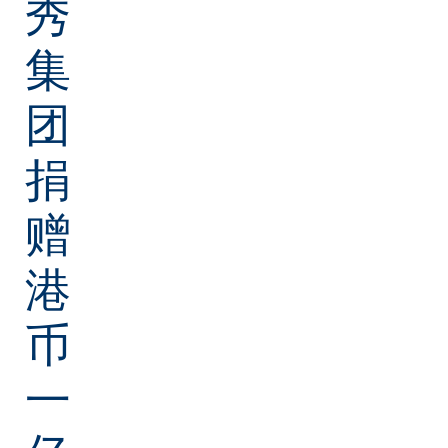
秀
集
团
捐
赠
港
币
一