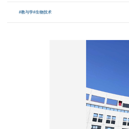
包
#教与学
#生物技术
屑