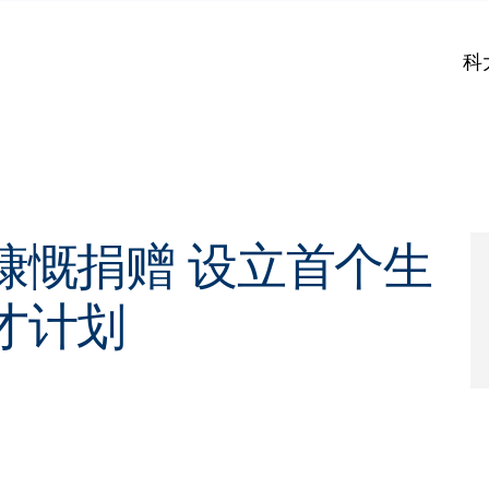
科
慷慨捐赠 设立首个生
才计划