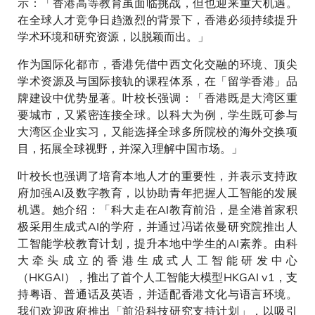
示：「香港高等教育虽面临挑战，但也迎来重大机遇。
在全球人才竞争日趋激烈的背景下，香港必须持续提升
学术环境和研究资源，以脱颖而出。」
作为国际化都市，香港凭借中西文化交融的环境、顶尖
学术资源及与国际接轨的课程体系，在「留学香港」品
牌建设中优势显著。叶校长强调：「香港既是大湾区重
要城市，又紧密连接全球。以科大为例，学生既可参与
大湾区企业实习，又能选择全球多所院校的海外交换项
目，拓展全球视野，并深入理解中国市场。」
叶校长也强调了培育本地人才的重要性，并表示支持政
府加强AI及数字教育，以协助青年把握人工智能的发展
机遇。她介绍：「科大走在AI教育前沿，是全港首家积
极采用生成式AI的学府，并通过冯诺依曼研究院推出人
工智能学校教育计划，提升本地中学生的AI素养。由科
大牵头成立的香港生成式人工智能研发中心
（HKGAI），推出了首个人工智能大模型HKGAI v1，支
持粤语、普通话及英语，并适配香港文化与语言环境。
我们欢迎政府推出「前沿科技研究支持计划」，以吸引