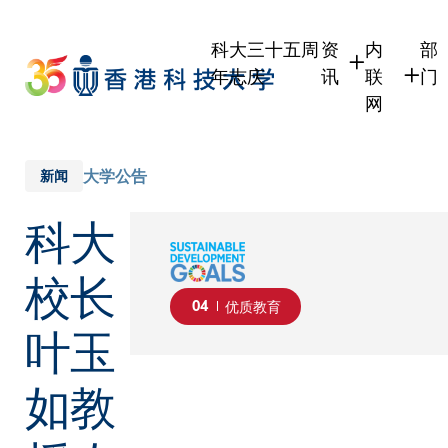
Skip
to
科大三十五周
资
内
部
main
年志庆
讯
联
门
content
网
学生
学生内联
学
职员
职员行政
学
大学公告
新闻
校友
校友内联
行
科大
社
传媒
式
公众
校长
04
优质教育
叶玉
如教