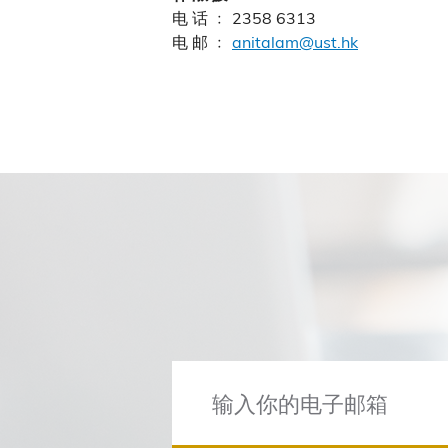
电 话 ﹕ 2358 6313
电 邮 ﹕
anitalam@ust.hk