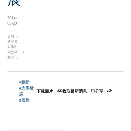
2014-
05-23
導
首頁
新聞及
香港科
大故事
新聞
航
連
#創新
#大學發
下載圖片
收取最新消息
分享
展
#國際
結