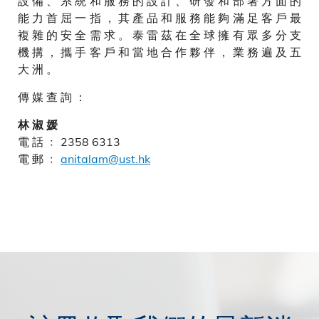
設 備 、 系 統 和 服 務 的 設 計 、 研 發 和 部 署 方 面 的
能 力 首 屈 一 指 ， 其 產 品 和 服 務 能 夠 滿 足 客 戶 最
複 雜 的 安 全 需 求 。 泰 雷 茲 在 全 球 擁 有 眾 多 分 支
機 搆 ， 攜 手 客 戶 和 當 地 合 作 夥 伴 ， 業 務 遍 及 五
大 洲 。
傳 媒 查 詢 ：
林 淑 媛
電 話 ﹕ 2358 6313
電 郵 ﹕
anitalam@ust.hk