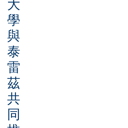
大
學
與
泰
雷
茲
共
同