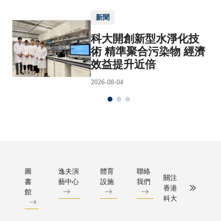
新聞
科大開創新型水淨化技
術 精準聚合污染物 經濟
效益提升近倍
2026-08-04
圖
逸夫演
體育
聯絡
關注
書
藝中心
設施
我們
香港
館
科大