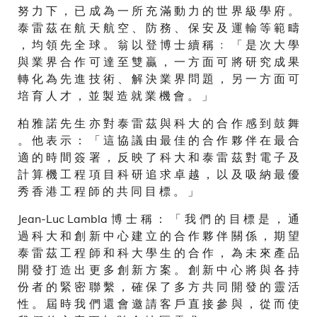
努 力 下 ， 已 成 為 一 所 充 滿 動 力 的 世 界 級 學 府 。
泰 雷 茲 在 航 天 航 空 、 防 務 、 保 安 及 運 輸 等 範 疇
， 均 領 先 全 球 。 翁 以 登 博 士 續 稱 ﹕ 「 是 次 大 學
與 業 界 合 作 可 達 至 雙 贏 ， 一 方 面 可 將 研 究 成 果
轉 化 為 先 進 技 術 、 解 決 業 界 問 題 ， 另 一 方 面 可
培 育 人 才 ， 並 製 造 就 業 機 會 。 」
柏 雅 諾 先 生 亦 對 泰 雷 茲 與 科 大 的 合 作 感 到 鼓 舞
。 他 表 示 ： 「 這 協 議 由 最 佳 的 合 作 夥 伴 在 最 合
適 的 時 間 簽 署 ， 反 映 了 科 大 和 泰 雷 茲 對 電 子 及
計 算 機 工 程 項 目 科 研 追 求 卓 越 ， 以 及 吸 納 最 優
秀 香 港 工 程 師 的 共 同 目 標 。 」
Jean-Luc Lambla 博 士 稱 ： 「 我 們 的 目 標 是 ， 通
過 科 大 和 創 新 中 心 建 立 的 合 作 夥 伴 關 係 ， 期 望
泰 雷 茲 工 程 師 和 科 大 學 生 的 合 作 ， 為 未 來 產 品
開 發 打 造 出 更 多 創 新 方 案 。 創 新 中 心 將 與 各 持
份 者 的 緊 密 聯 繫 ， 確 保 了 多 方 共 同 開 發 的 靈 活
性 。 屆 時 我 們 還 會 邀 請 客 戶 直 接 參 與 ， 從 而 使