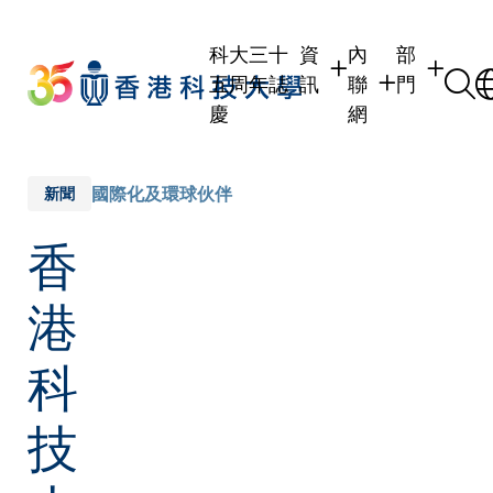
Skip
to
科大三十
資
內
部
main
五周年誌
訊
聯
門
content
慶
網
學生
學生內聯網
學術部門
職員
職員行政內聯網
學術課程
國際化及環球伙伴
新聞
校友
校友內聯網
行政部門
香
社交平台
傳媒
式
公眾
港
科
技