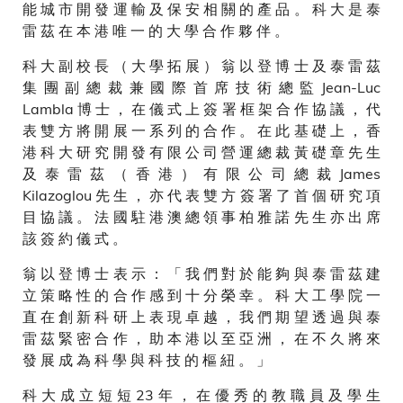
能 城 市 開 發 運 輸 及 保 安 相 關 的 產 品 。 科 大 是 泰
雷 茲 在 本 港 唯 一 的 大 學 合 作 夥 伴 。
科 大 副 校 長 （ 大 學 拓 展 ） 翁 以 登 博 士 及 泰 雷 茲
集 團 副 總 裁 兼 國 際 首 席 技 術 總 監 Jean-Luc
Lambla 博 士 ， 在 儀 式 上 簽 署 框 架 合 作 協 議 ， 代
表 雙 方 將 開 展 一 系 列 的 合 作 。 在 此 基 礎 上 ， 香
港 科 大 研 究 開 發 有 限 公 司 營 運 總 裁 黃 礎 章 先 生
及 泰 雷 茲 （ 香 港 ） 有 限 公 司 總 裁 James
Kilazoglou 先 生 ， 亦 代 表 雙 方 簽 署 了 首 個 研 究 項
目 協 議 。 法 國 駐 港 澳 總 領 事 柏 雅 諾 先 生 亦 出 席
該 簽 約 儀 式 。
翁 以 登 博 士 表 示 ： 「 我 們 對 於 能 夠 與 泰 雷 茲 建
立 策 略 性 的 合 作 感 到 十 分 榮 幸 。 科 大 工 學 院 一
直 在 創 新 科 研 上 表 現 卓 越 ， 我 們 期 望 透 過 與 泰
雷 茲 緊 密 合 作 ， 助 本 港 以 至 亞 洲 ， 在 不 久 將 來
發 展 成 為 科 學 與 科 技 的 樞 紐 。 」
科 大 成 立 短 短 23 年 ， 在 優 秀 的 教 職 員 及 學 生