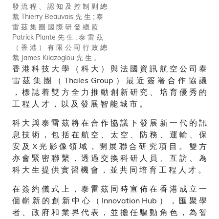
發 流 程 、 認 知 及 控 制 副 總
裁 Thierry Beauvais 先 生 ; 泰
雷 茲 集 團 國 際 研 發 總 監
Patrick Plante 先 生 ; 泰 雷 茲
（ 香 港 ） 有 限 公 司 行 政 總
裁 James Kilazoglou 先 生 。
香 港 科 技 大 學 （ 科 大 ） 與 法 國 資 訊 航 空 公 司 泰
雷 茲 集 團 （ Thales Group ） 最 近 簽 署 合 作 協 議
， 標 誌 着 雙 方 全 力 推 動 創 新 研 究 、 培 育 優 秀 的
工 程 人 才 ， 以 及 發 展 智 能 城 市 。
科 大 與 泰 雷 茲 將 在 合 作 協 議 下 發 展 新 一 代 的 訊
息 技 術 ， 包 括 在 航 空 、 太 空 、 防 務 、 運 輸 、 保
安 及 X 光 影 像 領 域 ， 開 展 聯 合 研 究 項 目 。 雙 方
亦 會 緊 密 聯 繫 ， 透 過 交 換 科 研 人 員 、 互 訪 、 為
科 大 生 提 供 實 習 機 會 ， 並 共 同 培 育 工 程 人 才 。
在 簽 約 儀 式 上 ， 泰 雷 茲 同 時 宣 佈 在 香 港 成 立 一
個 嶄 新 的 創 新 中 心 （ Innovation Hub ） ， 匯 聚 學
者 、 政 府 和 業 界 代 表 ， 並 擔 任 驅 動 角 色 ， 為 智