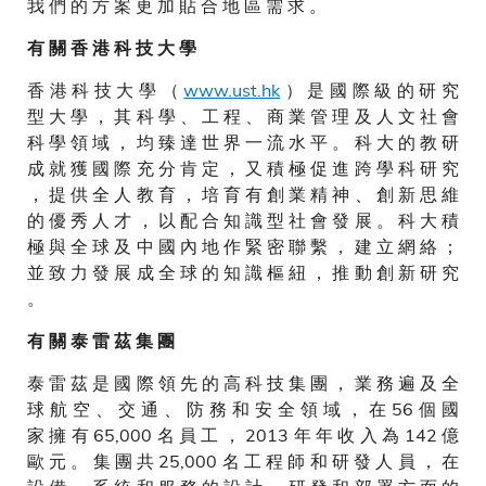
我 們 的 方 案 更 加 貼 合 地 區 需 求 。
有 關 香 港 科 技 大 學
香 港 科 技 大 學 （
www.ust.hk
） 是 國 際 級 的 研 究
型 大 學 ， 其 科 學 、 工 程 、 商 業 管 理 及 人 文 社 會
科 學 領 域 ， 均 臻 達 世 界 一 流 水 平 。 科 大 的 教 研
成 就 獲 國 際 充 分 肯 定 ， 又 積 極 促 進 跨 學 科 研 究
， 提 供 全 人 教 育 ， 培 育 有 創 業 精 神 、 創 新 思 維
的 優 秀 人 才 ， 以 配 合 知 識 型 社 會 發 展 。 科 大 積
極 與 全 球 及 中 國 內 地 作 緊 密 聯 繫 ， 建 立 網 絡 ；
並 致 力 發 展 成 全 球 的 知 識 樞 紐 ， 推 動 創 新 研 究
。
有 關 泰 雷 茲 集 團
泰 雷 茲 是 國 際 領 先 的 高 科 技 集 團 ， 業 務 遍 及 全
球 航 空 、 交 通 、 防 務 和 安 全 領 域 ， 在 56 個 國
家 擁 有 65,000 名 員 工 ， 2013 年 年 收 入 為 142 億
歐 元 。 集 團 共 25,000 名 工 程 師 和 研 發 人 員 ， 在