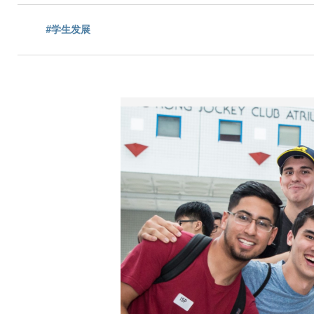
包
#学生发展
屑