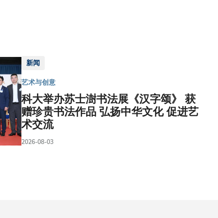
新闻
艺术与创意
科大举办苏士澍书法展《汉字颂》 获
赠珍贵书法作品 弘扬中华文化 促进艺
术交流
2026-08-03