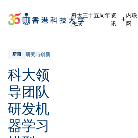
Skip
to
科大三十五周年
资
内联
main
志庆
讯
网
content
学生
学
职员
职
校友
校
研究与创新
新闻
传媒
科大领
公众
导团队
研发机
器学习