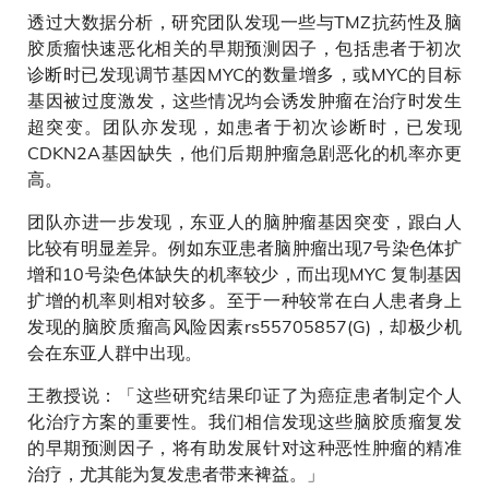
透过大数据分析，研究团队发现一些与TMZ抗药性及脑
胶质瘤快速恶化相关的早期预测因子，包括患者于初次
诊断时已发现调节基因MYC的数量增多，或MYC的目标
基因被过度激发，这些情况均会诱发肿瘤在治疗时发生
超突变。团队亦发现，如患者于初次诊断时，已发现
CDKN2A基因缺失，他们后期肿瘤急剧恶化的机率亦更
高。
团队亦进一步发现，东亚人的脑肿瘤基因突变，跟白人
比较有明显差异。例如东亚患者脑肿瘤出现7号染色体扩
增和10号染色体缺失的机率较少，而出现MYC 复制基因
扩增的机率则相对较多。至于一种较常在白人患者身上
发现的脑胶质瘤高风险因素rs55705857(G)，却极少机
会在东亚人群中出现。
王教授说：「这些研究结果印证了为癌症患者制定个人
化治疗方案的重要性。我们相信发现这些脑胶质瘤复发
的早期预测因子，将有助发展针对这种恶性肿瘤的精准
治疗，尤其能为复发患者带来裨益。」