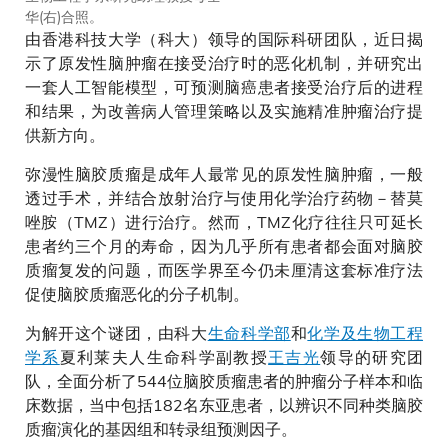
华(右)合照。
由香港科技大学（科大）领导的国际科研团队，近日揭
示了原发性脑肿瘤在接受治疗时的恶化机制，并研究出
一套人工智能模型，可预测脑癌患者接受治疗后的进程
和结果，为改善病人管理策略以及实施精准肿瘤治疗提
供新方向。
弥漫性脑胶质瘤是成年人最常见的原发性脑肿瘤，一般
透过手术，并结合放射治疗与使用化学治疗药物－替莫
唑胺（TMZ）进行治疗。然而，TMZ化疗往往只可延长
患者约三个月的寿命，因为几乎所有患者都会面对脑胶
质瘤复发的问题，而医学界至今仍未厘清这套标准疗法
促使脑胶质瘤恶化的分子机制。
为解开这个谜团，由科大
生命科学部
和
化学及生物工程
学系
夏利莱夫人生命科学副教授
王吉光
领导的研究团
队，全面分析了544位脑胶质瘤患者的肿瘤分子样本和临
床数据，当中包括182名东亚患者，以辨识不同种类脑胶
质瘤演化的基因组和转录组预测因子。