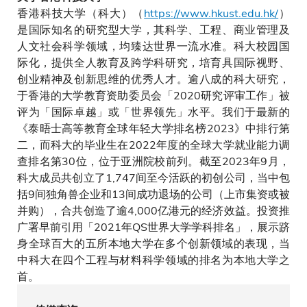
香港科技大学（科大）（
https://www.hkust.edu.hk/
）
是国际知名的研究型大学，其科学、工程、商业管理及
人文社会科学领域，均臻达世界一流水准。科大校园国
际化，提供全人教育及跨学科研究，培育具国际视野、
创业精神及创新思维的优秀人才。逾八成的科大研究，
于香港的大学教育资助委员会「2020研究评审工作」被
评为「国际卓越」或「世界领先」水平。我们于最新的
《泰晤士高等教育全球年轻大学排名榜2023》中排行第
二，而科大的毕业生在2022年度的全球大学就业能力调
查排名第30位，位于亚洲院校前列。截至2023年9月，
科大成员共创立了1,747间至今活跃的初创公司，当中包
括9间独角兽企业和13间成功退场的公司（上市集资或被
并购），合共创造了逾4,000亿港元的经济效益。投资推
广署早前引用「2021年QS世界大学学科排名」，展示跻
身全球百大的五所本地大学在多个创新领域的表现，当
中科大在四个工程与材料科学领域的排名为本地大学之
首。