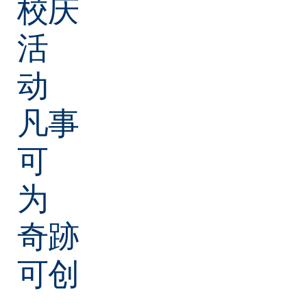
校庆
活
动
凡事
可
为
奇跡
可创