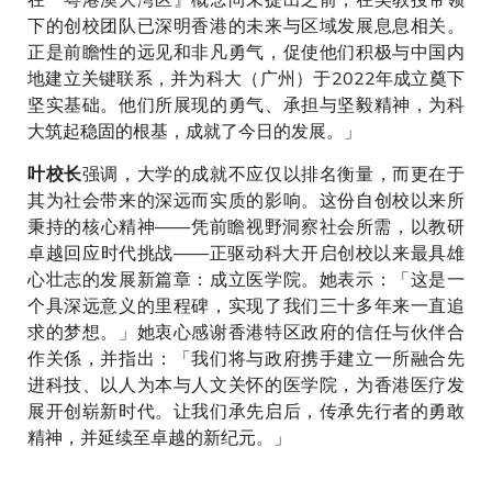
下的创校团队已深明香港的未来与区域发展息息相关。
正是前瞻性的远见和非凡勇气，促使他们积极与中国内
地建立关键联系，并为科大（广州）于2022年成立奠下
坚实基础。他们所展现的勇气、承担与坚毅精神，为科
大筑起稳固的根基，成就了今日的发展。」
强调，大学的成就不应仅以排名衡量，而更在于
叶校长
其为社会带来的深远而实质的影响。这份自创校以来所
秉持的核心精神——凭前瞻视野洞察社会所需，以教研
卓越回应时代挑战——正驱动科大开启创校以来最具雄
心壮志的发展新篇章：成立医学院。她表示：「这是一
个具深远意义的里程碑，实现了我们三十多年来一直追
求的梦想。」她衷心感谢香港特区政府的信任与伙伴合
作关係，并指出：「我们将与政府携手建立一所融合先
进科技、以人为本与人文关怀的医学院，为香港医疗发
展开创崭新时代。让我们承先启后，传承先行者的勇敢
精神，并延续至卓越的新纪元。」