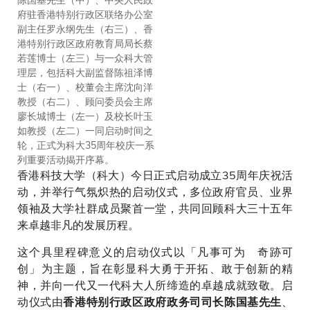
府驻香港特别行政区联络办公室
大学令人瞩目的发展历程。
副主任罗永纲先生（右三）、香
港特别行政区政府教育局局长蔡
若莲博士（左三）与一众科大管
理层，包括科大副监督陈祖泽博
士（右一）、校董会主席沈向洋
教授（右二）、顾问委员会主席
廖长城博士（左一）及校长叶玉
如教授（左二）一同启动时间之
轮，正式为科大35周年校庆一系
列重要活动揭开序幕。
香港科技大学（科大）今日正式启动成立35周年庆祝活
动，并举行气氛炽热的启动仪式，多位政府官员、业界
领袖及大学社群成员聚首一堂，共同回顾科大三十五年
来卓越非凡的发展历程。
这个具里程碑意义的启动仪式以「凡事可为 奇跡可
创」为主题，旨在彰显科大勇于开拓、敢于创新的精
神，并向一代又一代科大人所缔造的卓越成就致敬。启
动仪式由
、
香港特别行政区政府政务司司长陈国基先生