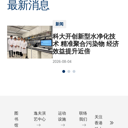
最新消息
新闻
科大开创新型水净化技
术 精准聚合污染物 经济
效益提升近倍
2026-08-04
图
逸夫演
运动
联络
关注
书
艺中心
设施
我们
香港
馆