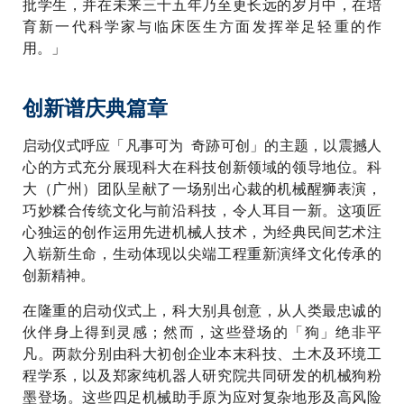
批学生，并在未来三十五年乃至更长远的岁月中，在培
育新一代科学家与临床医生方面发挥举足轻重的作
用。」
创新谱庆典篇章
启动仪式呼应「凡事可为 奇跡可创」的主题，以震撼人
心的方式充分展现科大在科技创新领域的领导地位。科
大（广州）团队呈献了一场别出心裁的机械醒狮表演，
巧妙糅合传统文化与前沿科技，令人耳目一新。这项匠
心独运的创作运用先进机械人技术，为经典民间艺术注
入崭新生命，生动体现以尖端工程重新演绎文化传承的
创新精神。
在隆重的启动仪式上，科大别具创意，从人类最忠诚的
伙伴身上得到灵感；然而，这些登场的「狗」绝非平
凡。两款分别由科大初创企业本末科技、土木及环境工
程学系，以及郑家纯机器人研究院共同研发的机械狗粉
墨登场。这些四足机械助手原为应对复杂地形及高风险