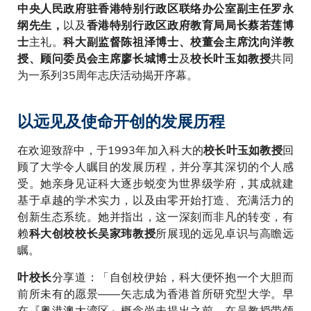
中央人民政府驻香港特别行政区联络办公室副主任罗永
以及
纲先生，
香港特别行政区政府教育局局长蔡若莲博
主礼。
士
科大副监督陈祖泽博士、校董会主席沈向洋教
及
共同
授、顾问委员会主席廖长城博士
校长叶玉如教授
为一系列35周年志庆活动揭开序幕。
以远见及使命开创的发展历程
在欢迎致辞中，于1993年加入科大的
回
校长叶玉如教授
顾了大学令人瞩目的发展历程，并分享其深切的个人感
受。她亲身见证科大逐步蜕变为世界级学府，其成就建
基于卓越的学术实力，以及由零开始打造、充满活力的
创新生态系统。她并指出，这一深刻而非凡的转变，有
赖
所展现的远见卓识与高瞻远
科大创校校长吴家玮教授
瞩。
分享道：「自创校伊始，科大便怀抱一个大胆而
叶校长
前所未有的愿景——矢志成为香港首所研究型大学。早
在『粤港澳大湾区』概念尚未提出之前，在吴教授带领