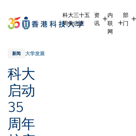
Skip
to
科大三十五
资
内
部
main
周年志庆
讯
联
门
content
网
学生
学生内联网
学术
职员
职员行政内
学术
大学发展
新闻
校友
校友内联网
行政
科大
社交
传媒
式
公众
启动
35
周年