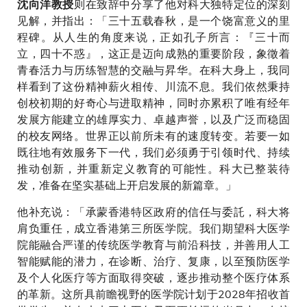
则在致辞中分享了他对科大独特定位的深刻
沈向洋教授
见解，并指出：「三十五载春秋，是一个饶富意义的里
程碑。从人生的角度来说，正如孔子所言：『三十而
立，四十不惑』，这正是迈向成熟的重要阶段，象徵着
青春活力与历练智慧的交融与昇华。在科大身上，我同
样看到了这份精神薪火相传、川流不息。我们依然秉持
创校初期的好奇心与进取精神，同时亦累积了唯有经年
发展方能建立的雄厚实力、卓越声誉，以及广泛而稳固
的校友网络。世界正以前所未有的速度转变。若要一如
既往地有效服务下一代，我们必须勇于引领时代、持续
推动创新，并重新定义教育的可能性。科大已整装待
发，准备在坚实基础上开启发展的新篇章。」
他补充说：「承蒙香港特区政府的信任与委託，科大将
肩负重任，成立香港第三所医学院。我们期望科大医学
院能融合严谨的传统医学教育与前沿科技，并善用人工
智能赋能的潜力，在诊断、治疗、复康，以至预防医学
及个人化医疗等方面取得突破，逐步推动整个医疗体系
的革新。这所具前瞻视野的医学院计划于2028年招收首