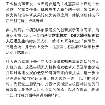
工业检测而研发，今天肩负起为主礼嘉宾呈上启动「奇
跡球」的重要任务。机械狗步入舞台的一刻，象徵科大
致力将前沿科研成果转化为实际应用，并以创新科技不
断开创可能、成就奇跡。
典礼随后以一项别具象徵意义的创新展示迎来高潮。为
寓意承前启后，一架由
科大杰出校友、DJI大疆创新创始
捐赠的无人机，携带35周年纪念「象徵匙」
人汪滔先生
飞进会场，并于台上交予主礼嘉宾，标誌着35周年校庆
活动正式展开。
科大衷心感谢汪先生向大学慷慨捐赠两套最新型号的无
人机方案。这些尖端无人机将启发教研人员及学生探索
并应对迅速发展的低空经济所带来的新挑战，进一步推
动创新研究与实际应用。校园焕然一新，以「时间之
轮」为视觉主题装饰，其设计灵感源自校园标誌性的日
晷凋塑，象徵科大历久弥新的传承，以及在教育、科研
与知识转移方面持续进步的精神。