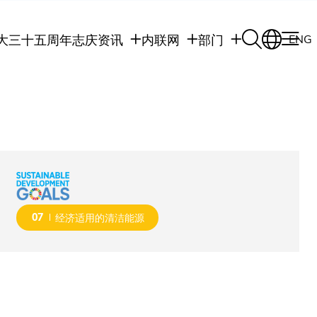
大三十五周年志庆
资讯
内联网
部门
ENG
学生
学生内联网
学术部门
职员
职员行政内联网
学术课程
校友
校友内联网
行政部门
社交平台及应用程
传媒
式
公众
07
经济适用的清洁能源