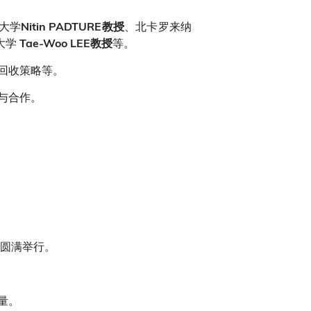
大学
、北卡罗来纳
Nitin PADTURE教授
大学
等。
Tae-Woo LEE教授
回收策略等。
与合作。
能圆满举行。
量。