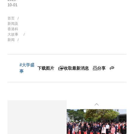
10-01
面
首页
新闻及
香港科
大故事
新闻
包
屑
#大学盛
下载图片
收取最新消息
分享
事