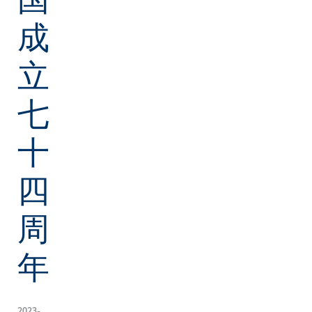
成
立
七
十
四
周
年
2023-