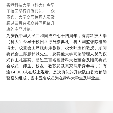
国庆升旗典礼由科大高层管理人
香港科技大学（科大）今早
员主礼。前排右起为：科大副校
于校园举行升旗典礼。一众
长（大学拓展）汪扬教授、科大
贵宾、大学高层管理人员及
顾问委员会成员费志恩先生、科
超过三百名观众共同见证升
大校董会成员施熙德女士、科大
旗的庄严时刻。
校长叶玉如教授、科大校董会主
为庆祝中华人民共和国成立七十四周年，香港科技大学
席沈向洋教授、科大副监督陈祖
（科大）今早于校园举行升旗典礼，科大副监督陈祖泽
泽博士、科大顾问委员会主席廖
博士、校董会主席沈向洋教授、校长叶玉如教授、顾问
长城先生、科大校董会副主席杨
佳锠教授、科大校董会成员黄永
委员会主席廖长城先生，及其他大学高层管理人员为仪
灏先生、科大顾问委员会成员杨
式作主礼嘉宾。超过三百名包括科大校董会及顾问委员
焜善先生、香港辅助警察队总监
会成员、师生、校友、教职员及其家属亲身参与，并有
杨祖赐先生、科大副校长（行
逾14,000人在线上观看。是次典礼的升旗队由香港辅助
政）庞鼎全教授。
警察队组成，当中五名成员为在读科大学生及毕业生。