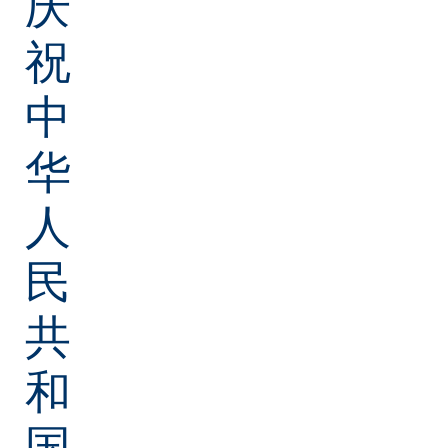
庆
祝
中
华
人
民
共
和
国