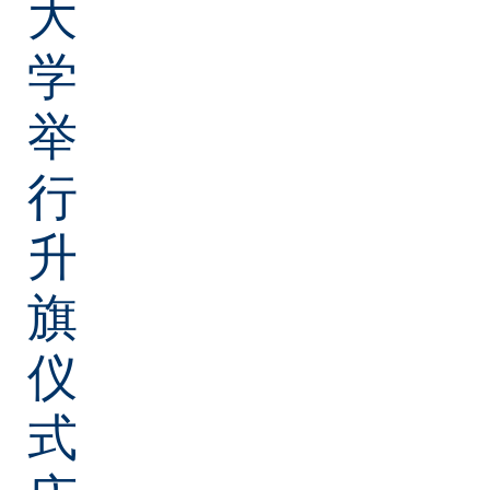
大
学
举
行
升
旗
仪
式