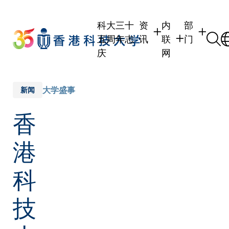
Skip
to
科大三十
资
内
部
main
五周年志
讯
联
门
content
庆
网
学生
学生内联网
学术部门
职员
职员行政内联网
学术课程
大学盛事
新闻
校友
校友内联网
行政部门
香
社交平台
传媒
式
公众
港
科
技