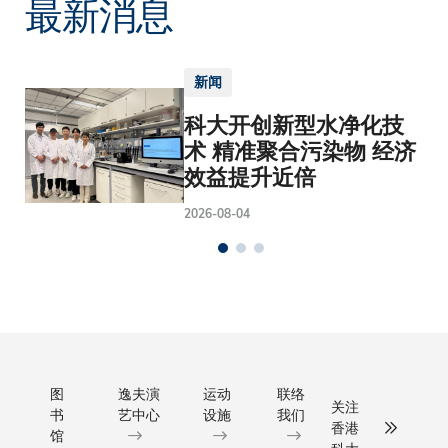
最新消息
新闻
科大开创新型水净化技
术 精准聚合污染物 经济
效益提升近倍
2026-08-04
图
逸夫演
运动
联络
关注
书
艺中心
设施
我们
香港
馆