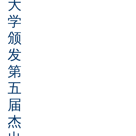
大
学
颁
发
第
五
届
杰