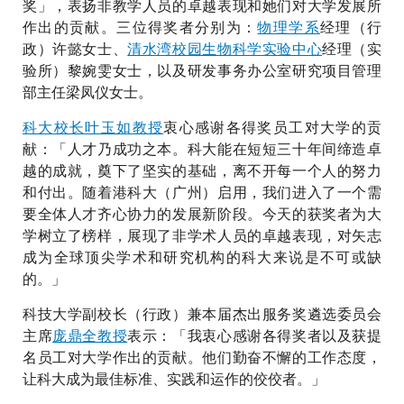
奖」，表扬非教学人员的卓越表现和她们对大学发展所
作出的贡献。三位得奖者分别为：
物理学系
经理（行
政）许懿女士、
清水湾校园生物科学实验中心
经理（实
验所）黎婉雯女士，以及研发事务办公室研究项目管理
部主任梁凤仪女士。
科大校长叶玉如教授
衷心感谢各得奖员工对大学的贡
献：「人才乃成功之本。科大能在短短三十年间缔造卓
越的成就，奠下了坚实的基础，离不开每一个人的努力
和付出。随着港科大（广州）启用，我们进入了一个需
要全体人才齐心协力的发展新阶段。今天的获奖者为大
学树立了榜样，展现了非学术人员的卓越表现，对矢志
成为全球顶尖学术和研究机构的科大来说是不可或缺
的。」
科技大学副校长（行政）兼本届杰出服务奖遴选委员会
主席
庞鼎全教授
表示：「我衷心感谢各得奖者以及获提
名员工对大学作出的贡献。他们勤奋不懈的工作态度，
让科大成为最佳标准、实践和运作的佼佼者。」