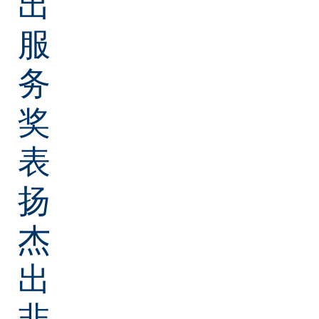
出
服
务
奖
表
扬
杰
出
非