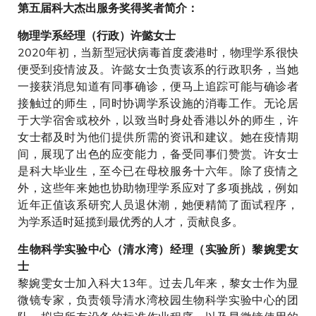
第五届科大杰出服务奖得奖者简介：
物理学系经理（行政）许懿女士
2020年初，当新型冠状病毒首度袭港时，物理学系很快
便受到疫情波及。许懿女士负责该系的行政职务，当她
一接获消息知道有同事确诊，便马上追踪可能与确诊者
接触过的师生，同时协调学系设施的消毒工作。无论居
于大学宿舍或校外，以致当时身处香港以外的师生，许
女士都及时为他们提供所需的资讯和建议。她在疫情期
间，展现了出色的应变能力，备受同事们赞赏。许女士
是科大毕业生，至今已在母校服务十六年。除了疫情之
外，这些年来她也协助物理学系应对了多项挑战，例如
近年正值该系研究人员退休潮，她便精简了面试程序，
为学系适时延揽到最优秀的人才，贡献良多。
生物科学实验中心（清水湾）经理（实验所）黎婉雯女
士
黎婉雯女士加入科大13年。过去几年来，黎女士作为显
微镜专家，负责领导清水湾校园生物科学实验中心的团