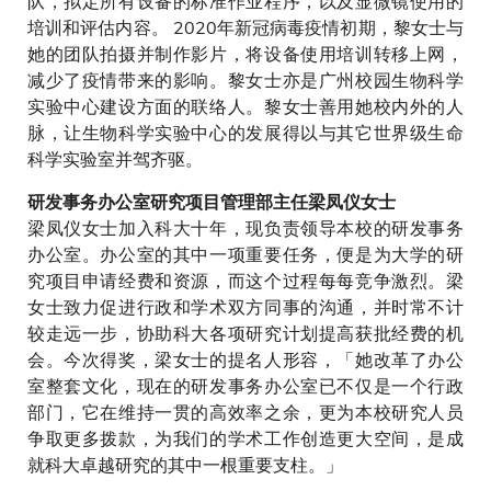
队，拟定所有设备的标准作业程序，以及显微镜使用的
培训和评估内容。 2020年新冠病毒疫情初期，黎女士与
她的团队拍摄并制作影片，将设备使用培训转移上网，
减少了疫情带来的影响。黎女士亦是广州校园生物科学
实验中心建设方面的联络人。黎女士善用她校内外的人
脉，让生物科学实验中心的发展得以与其它世界级生命
科学实验室并驾齐驱。
研发事务办公室研究项目管理部主任梁凤仪女士
梁凤仪女士加入科大十年，现负责领导本校的研发事务
办公室。办公室的其中一项重要任务，便是为大学的研
究项目申请经费和资源，而这个过程每每竞争激烈。梁
女士致力促进行政和学术双方同事的沟通，并时常不计
较走远一步，协助科大各项研究计划提高获批经费的机
会。今次得奖，梁女士的提名人形容，「她改革了办公
室整套文化，现在的研发事务办公室已不仅是一个行政
部门，它在维持一贯的高效率之余，更为本校研究人员
争取更多拨款，为我们的学术工作创造更大空间，是成
就科大卓越研究的其中一根重要支柱。」