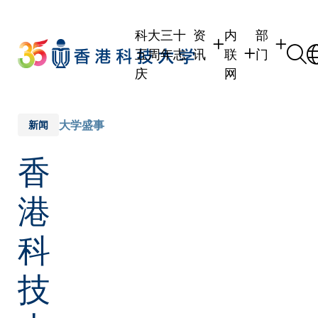
Skip
to
科大三十
资
内
部
main
五周年志
讯
联
门
content
庆
网
学生
学生内联网
学术部门
职员
职员行政内联网
学术课程
大学盛事
新闻
校友
校友内联网
行政部门
香
社交平台
传媒
式
公众
港
科
技