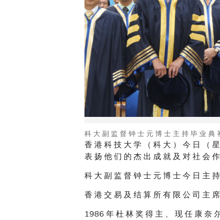
科 大 副 监 督 钟 士 元 博 士 主 持 毕 业 典 
香 港 科 技 大 学 （ 科 大 ） 今 日 （ 星
表 扬 他 们 的 杰 出 成 就 及 对 社 会 作
科 大 副 监 督 钟 士 元 博 士 今 日 主 持
香 港 交 易 及 结 算 所 有 限 公 司 主 席
1986 年 杜 林 奖 得 主 、 现 任 康 奈 