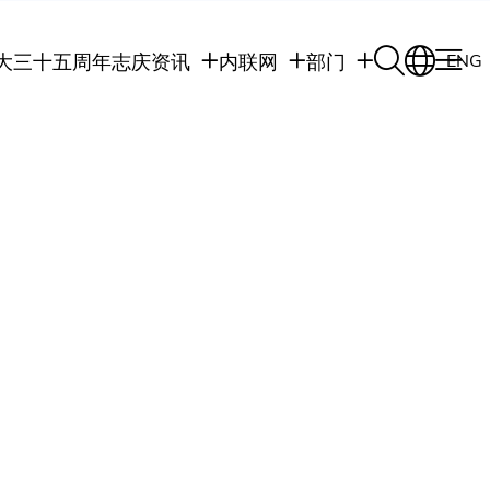
大三十五周年志庆
资讯
内联网
部门
ENG
学生
学生内联网
学术部门
职员
职员行政内联网
学术课程
校友
校友内联网
行政部门
社交平台及应用程
传媒
式
公众