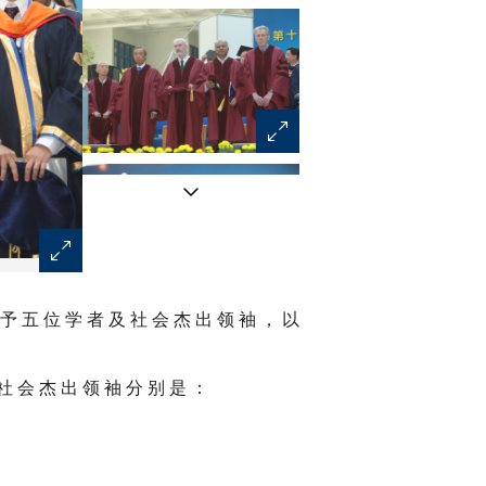
夏 佳 理 先 生 代 表 荣 誉 博 士 学 位 得 主 致 词 。
 予 五 位 学 者 及 社 会 杰 出 领 袖 ， 以
 社 会 杰 出 领 袖 分 别 是 ：