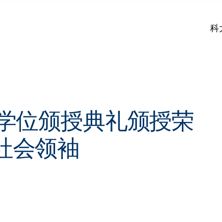
科
届学位颁授典礼颁授荣
社会领袖