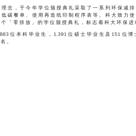
 理 念 ， 于 今 年 学 位 颁 授 典 礼 采 取 了 一 系 列 环 保 减 排
 低 碳 餐 单 、 使 用 再 造 纸 印 制 程 序 表 等 。 科 大 致 力 使
 个 「 零 排 放 」 的 学 位 颁 授 典 礼 ， 标 志 着 科 大 环 保 进
883 位 本 科 毕 业 生 ， 1,391 位 硕 士 毕 业 生 及 151 位 博
 名 。