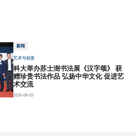
新闻
艺术与创意
科大举办苏士澍书法展《汉字颂》 获
赠珍贵书法作品 弘扬中华文化 促进艺
术交流
2026-08-03