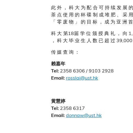
此 外 ， 科 大 为 配 合 可 持 续 发 展 的
茶 点 使 用 的 杯 碟 制 成 堆 肥 、 采 用
「 零 废 物 」 的 目 标 ， 成 为 亚 洲 首
科 大 第18届 学 位 颁 授 典 礼 ， 向 1,
， 科 大 毕 业 生 人 数 已 超 过 39,000
传 媒 查 询 ：
赖嘉年
2358 6306 / 9103 2928
Tel:
rosslai@ust.hk
Email:
黄慧婷
2358 6317
Tel:
donnaw@ust.hk
Email: