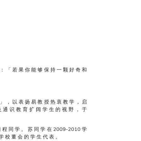
 ： 「 若 果 你 能 够 保 持 一 颗 好 奇 和
 」 ， 以 表 扬 易 教 授 热 衷 教 学 ， 启
及 通 识 教 育 扩 阔 学 生 的 视 野 ， 于
 程 同 学 。 苏 同 学 在 2009-2010 学
 学 校 董 会 的 学 生 代 表 。