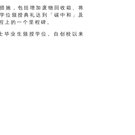
 措 施 ， 包 括 增 加 废 物 回 收 箱 、 将
 学 位 颁 授 典 礼 达 到 「 碳 中 和 」 及
 程 上 的 一 个 里 程 碑 。
 士 毕 业 生 颁 授 学 位 。 自 创 校 以 来