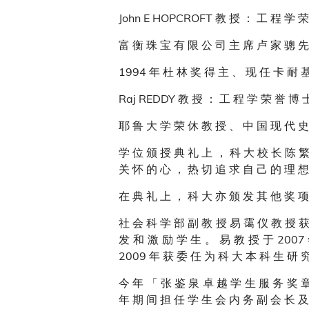
John E HOPCROFT 教 授 ： 工 程 学 
富 衡 珠 宝 有 限 公 司 主 席 卢 家 骢 先
1994 年 杜 林 奖 得 主 、 现 任 卡 耐 
Raj REDDY 教 授 ： 工 程 学 荣 誉 博 
耶 鲁 大 学 荣 休 教 授 、 中 国 现 代 史
学 位 颁 授 典 礼 上 ， 科 大 校 长 陈 繁
关 怀 的 心 ， 热 切 追 求 自 己 的 理 想
在 典 礼 上 ， 科 大 亦 颁 发 其 他 奖 项
社 会 科 学 部 副 教 授 易 霭 仪 教 授 获
发 和 激 励 学 生 。 易 教 授 于 2007
2009 年 获 委 任 为 科 大 本 科 生 研 
今 年 「 张 鉴 泉 卓 越 学 生 服 务 奖 章
年 期 间 担 任 学 生 会 内 务 副 会 长 及