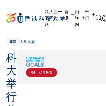
Skip
to
科大三十
资
内
部
main
五周年志
讯
联
门
content
庆
网
学生
学生内联网
学术部门
职员
职员行政内联网
学术课程
大学发展
新闻
校友
校友内联网
行政部门
科
社交平台
传媒
式
公众
大
04
优质教育
举
行