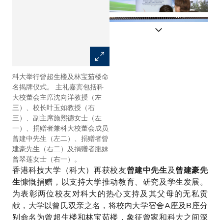
科大举行曾超生楼及林宝茹楼命
曾建中先生表示，感到非常荣幸
名揭牌仪式。 主礼嘉宾包括科
能在不同的时期与父亲一起为大
大校董会主席沈向洋教授（左
学服务。
三）、校长叶玉如教授（右
三）、副主席施熙德女士（左
一）、捐赠者兼科大校董会成员
曾建中先生（左二）、捐赠者曾
建豪先生（右二）及捐赠者胞妹
曾翠莲女士（右一）。
香港科技大学（科大）再获校友
及
曾建中先生
曾建豪先
慷慨捐赠，以支持大学推动教育、研究及学生发展。
生
为表彰两位校友对科大的热心支持及其父母的无私贡
献，大学以曾氏双亲之名，将校内大学宿舍A座及B座分
别命名为曾超生楼和林宝茹楼，象征曾家和科大之间深