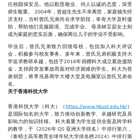
任校园保安员。他以勤恳敬业、待人以诚的态度，深受
师生敬重。 2004年，曾超生先生不幸离世，家庭顿失经
济支柱，当时曾氏兄弟尚在求学阶段，幸有大学及时援
助，帮助他们克服困境、完成学业。 母亲林宝茹女士则
成为家庭的坚实后盾，确保两位儿子的学业不受影响。
毕业后，曾氏兄弟致力回馈母校，包括加入科大评议
会，积极参与校友事务。多年来，曾氏兄弟积极支持大
学追求教研卓越，包括于2016年捐赠科大成立紧急援助
金，支持因突发事故而面对经济困难的学生。科大为答
谢捐赀，将李兆基商学大楼大堂及电脑室以曾氏兄弟命
名。
关于香港科技大学
香港科技大学（科大）（
https://www.hkust.edu.hk/
）
是国际知名的大学，致力推动创新教学、卓越研究及具
影响力的知识转移。 科大着重为学生提供全面及跨学科
的教学，于《2026年 QS 亚洲大学排名》中排行第六，
《泰晤士高等教育全球年轻大学排名榜2024》中排行第