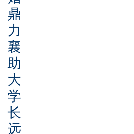
鼎
力
襄
助
大
学
长
远