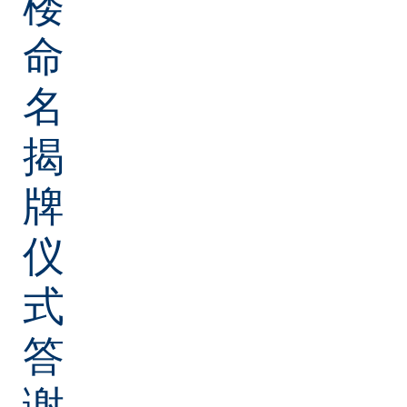
楼
命
名
揭
牌
仪
式
答
谢