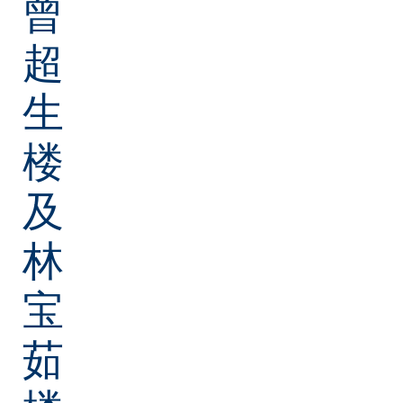
曾
超
生
楼
及
林
宝
茹