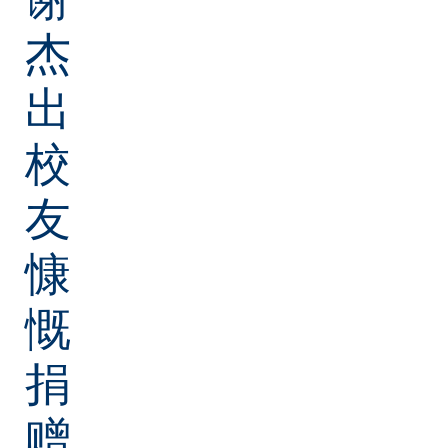
杰
出
校
友
慷
慨
捐
赠