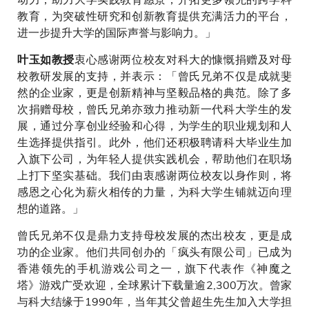
教育，为突破性研究和创新教育提供充满活力的平台，
进一步提升大学的国际声誉与影响力。」
衷心感谢两位校友对科大的慷慨捐赠及对母
叶玉如教授
校教研发展的支持，并表示：「曾氏兄弟不仅是成就斐
然的企业家，更是创新精神与坚毅品格的典范。除了多
次捐赠母校，曾氏兄弟亦致力推动新一代科大学生的发
展，通过分享创业经验和心得，为学生的职业规划和人
生选择提供指引。此外，他们还积极聘请科大毕业生加
入旗下公司，为年轻人提供实践机会，帮助他们在职场
上打下坚实基础。我们由衷感谢两位校友以身作则，将
感恩之心化为薪火相传的力量，为科大学生铺就迈向理
想的道路。」
曾氏兄弟不仅是鼎力支持母校发展的杰出校友，更是成
功的企业家。他们共同创办的「疯头有限公司」已成为
香港领先的手机游戏公司之一，旗下代表作《神魔之
塔》游戏广受欢迎，全球累计下载量逾2,300万次。曾家
与科大结缘于1990年，当年其父曾超生先生加入大学担