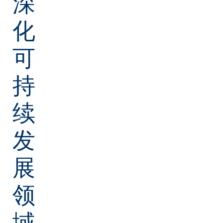
深
化
可
持
续
发
展
领
域