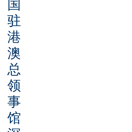
国
驻
港
澳
总
领
事
馆