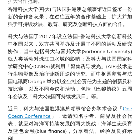
扩大合作范畴。
香港科技大学(科大)与法国驻港澳总领事馆近日签署一份
新的合作备忘录，在过往五年的合作基础上，扩大并加
强于可持续发展、教育、研究及创新科技方面的合作。
科大与法国于2017年设立法国-香港科技大学创新科技
中枢园以来，双方共同举办及开展了不同的活动及研究
协作，当中包括科大与索邦大学(Sorbonne University)
就人类活动对珠江口水域的影响；及科大与法国国家科
学研究中心(CNRS)就利用「聚集诱导发光」(AIE)技术进
行生物影像及治疗诊断用途的研究。而中枢园亦曾与法
国电讯商Orange 举办以企业社会责任为主题的创新及科
技比赛，以及不同会议和活动，包括《巴黎协议》五周
年会议及「科大X法国可持续发展日」等。
近日，科大与法国驻港澳总领事馆合办学术会议「
One
Ocean Conference
」，邀请知名学者、商界及社会代
表，就应对海洋可持续发展的两大挑战﹕海洋生态保育
及蓝色金融(blue finance)，分享看法、经验及良好示
例。