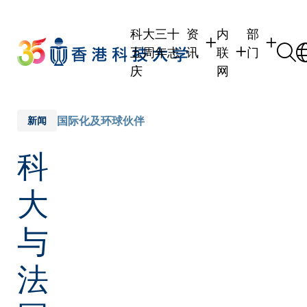
Skip
to
科大三十
资
内
部
main
五周年志
讯
联
门
content
庆
网
学生
学生内联网
学术部门
职员
职员行政内联网
学术课程
国际化及环球伙伴
新闻
校友
校友内联网
行政部门
科
社交平台
传媒
式
公众
大
与
法