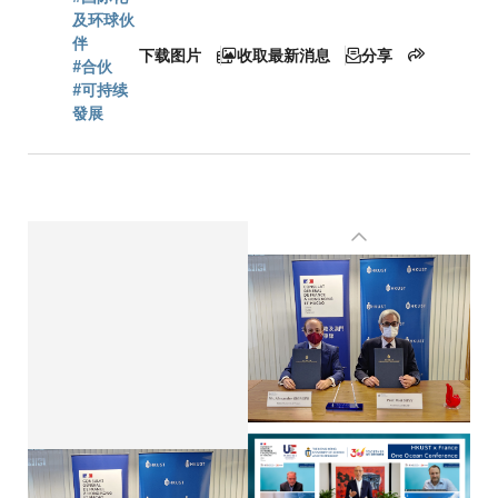
屑
及环球伙
伴
下载图片
收取最新消息
分享
#合伙
#可持续
發展