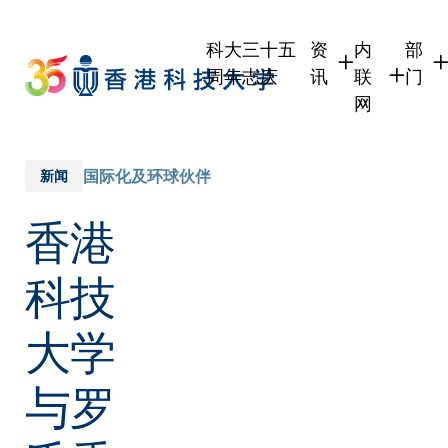
Skip
to
科大三十五
资
内
部
main
周年志庆
讯
联
门
content
网
学生
学生内联网
学术
职员
职员行政内
学术
国际化及环球伙伴
新闻
校友
校友内联网
行政
香港
社交
传媒
式
公众
科技
大学
与罗