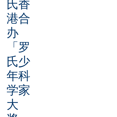
氏香
港合
办
「罗
氏少
年科
学家
大