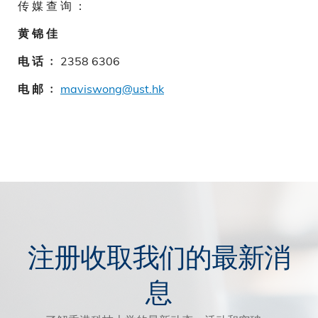
传 媒 查 询 ：
黄 锦 佳
2358 6306
电 话 ﹕
maviswong@ust.hk
电 邮 ﹕
注册收取我们的最新消
息