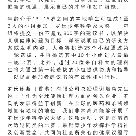
掘 新 的 机 遇 、 展 示 自 己 的 才 华 和 发 挥 潜 能 。 」
年 龄 介 于 13 - 16 岁 之 间 的 本 地 学 生 可 组 成 1 至
3 人 的 小 组 参 加 「 罗 氏 少 年 科 学 家 大 奖 」 。 每
组 将 提 交 一 份 不 超 过 800 字 的 建 议 书 ， 以 解 决
某 项 健 康 问 题 为 目 标 ， 详 细 说 明 自 己 的 研 究 方
案 或 发 明 内 容 。 大 会 将 挑 选 25 个 小 组 通 过 第
一 轮 选 拔 ， 并 再 挑 选 其 中 10 个 小 组 进 入 最 后
一 轮 比 赛 。 此 外 ， 超 过 20 位 来 自 科 大 的 理 科
生 将 为 通 过 第 一 轮 选 拔 的 小 组 提 供 协 助 和 指 导
， 以 提 高 参 加 者 建 议 书 的 有 效 性 和 可 行 性。
罗 氏 诊 断 （ 香 港 ） 有 限 公 司 总 经 理 谢 培 康 先 生
说 ： 「 作 为 全 球 健 康 护 理 方 面 的 领 先 企 业 ， 罗
氏 的 发 展 得 益 于 创 新 ， 在 全 球 的 医 药 和 诊 断 领
域 拥 有 独 特 的 地 位 。 我 们 非 常 高 兴 能 够 开 展 『
罗 氏 少 年 科 学 家 大 奖 』 这 项 活 动 ， 这 是 香 港 首
次 透 过 同 类 的 比 赛 ， 鼓 励 青 少 年 发 挥 科 学 精 神
及 创 新 意 念 ， 共 同 为 社 会 所 关 心 的 健 康 议 题 寻