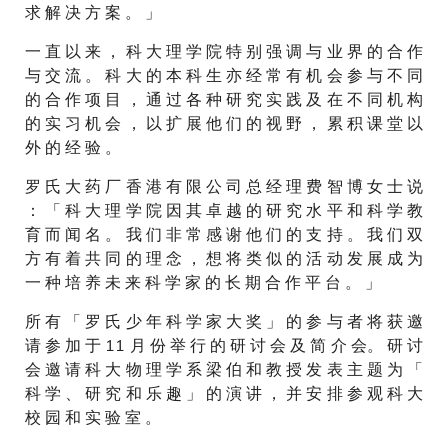
求 解 决 方 案 。 」
一 直 以 来 ， 科 大 理 学 院 特 别 强 调 与 业 界 的 合 作
与 交 流 。 科 大 的 本 科 生 亦 经 常 有 机 会 参 与 不 同
的 合 作 项 目 ， 通 过 各 种 研 究 实 践 及 在 不 同 机 构
的 实 习 机 会 ， 以 扩 展 他 们 的 视 野 ， 累 积 课 堂 以
外 的 经 验 。
罗 氏 大 药 厂 香 港 有 限 公 司 总 经 理 费 智 博 女 士 说
： 「 科 大 理 学 院 因 其 卓 越 的 研 究 水 平 和 科 学 教
育 而 闻 名 。 我 们 非 常 感 谢 他 们 的 支 持 。 我 们 双
方 有 着 共 同 的 理 念 ， 想 将 类 似 的 活 动 发 展 成 为
一 种 培 养 未 来 科 学 家 的 长 期 合 作 平 台 。 」
所 有 「 罗 氏 少 年 科 学 家 大 奖 」 的 参 与 者 将 获 邀
请 参 加 于 11 月 份 举 行 的 研 讨 会 及 简 介 会。 研 讨
会 邀 请 科 大 物 理 学 系 梁 伯 和 教 授 发 表 主 题 为 「
科 学 、 研 究 和 乐 趣 」 的 演 讲 ， 并 安 排 参 观 科 大
校 园 和 实 验 室 。