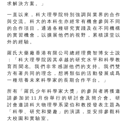
求 解 決 方 案 。 」
一 直 以 來 ， 科 大 理 學 院 特 別 強 調 與 業 界 的 合 作
與 交 流 。 科 大 的 本 科 生 亦 經 常 有 機 會 參 與 不 同
的 合 作 項 目 ， 通 過 各 種 研 究 實 踐 及 在 不 同 機 構
的 實 習 機 會 ， 以 擴 展 他 們 的 視 野 ， 累 積 課 堂 以
外 的 經 驗 。
羅 氏 大 藥 廠 香 港 有 限 公 司 總 經 理 費 智 博 女 士 說
： 「 科 大 理 學 院 因 其 卓 越 的 研 究 水 平 和 科 學 教
育 而 聞 名。 我 們 非 常 感 謝 他 們 的 支 持 。 我 們 雙
方 有 著 共 同 的 理 念 ， 想 將 類 似 的 活 動 發 展 成 爲
一 種 培 養 未 來 科 學 家 的 長 期 合 作 平 台 。 」
所 有 「 羅 氏 少 年 科 學 家 大 獎 」 的 參 與 者 將 獲 邀
請 參 加 於 11 月 份 舉 行 的 研 討 會 及 簡 介 會 。 研
討 會 邀 請 科 大 物 理 學 系 梁 伯 和 教 授 發 表 主 題 為
「 科 學 、 研 究 和 樂 趣 」 的 演 講 ， 並 安 排 參 觀 科
大 校 園 和 實 驗 室 。