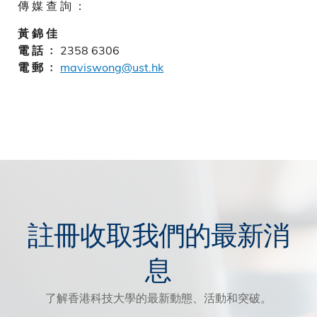
傳 媒 查 詢 ：
黃 錦 佳
2358 6306
電 話 ﹕
maviswong@ust.hk
電 郵 ﹕
註冊收取我們的最新消
息
了解香港科技大學的最新動態、活動和突破。