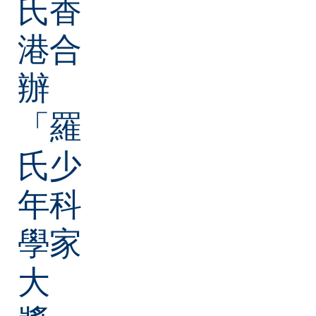
氏香
港合
辦
「羅
氏少
年科
學家
大