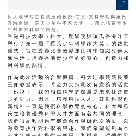
科 大 理 學 院 院 長 葉 玉 如 教 授 ( 右 三 ) 支 持 學 院 與 羅 氏
香 港 合 辦 「 羅 氏 少 年 科 學 家 大 獎 」 ， 藉 此 培 育 青 少
年 對 探 索 科 學 的 興 趣 。
香 港 科 技 大 學 （ 科 大 ） 理 學 院 與 羅 氏 香 港 昨 天
舉 行 了 第 一 屆 「 羅 氏 少 年 科 學 家 大 獎 」 的 啟 動
儀 式 ； 旨 在 透 過 比 賽 鼓 勵 運 用 科 學 知 識 改 善 人
類 生 活 ， 培 養 香 港 青 少 年 的 好 奇 心 、 創 造 力 和
對 科 學 的 熱 情 。
作 為 此 次 活 動 的 合 辦 機 構 ， 科 大 理 學 院 院 長 葉
玉 如 教 授 表 示 ， 將 全 力 支 持 此 次 有 意 義 的 活 動
。 她 說 ： 「 我 們 相 信 科 學 的 發 展 是 未 來 社 會 進
步 的 動 力 。 因 此 ， 培 養 科 技 人 才 、 鼓 勵 科 學 創
新 精 神 一 直 是 我 們 科 學 教 育 的 核 心 。 科 大 和 羅
氏 在 培 養 優 秀 科 學 人 才 方 面 有 著 共 同 的 理 念 。
我 們 很 高 興 能 夠 有 機 會 合 作 舉 辦 此 次 活 動 ， 以
激 發 青 少 年 對 科 學 的 興 趣 。 我 們 希 望 能 夠 為 本
港 的 年 輕 一 代 提 供 一 個 平 台 和 機 會 ， 讓 他 們 發