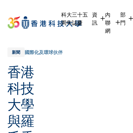
Skip
to
科大三十五
資
內
部
main
周年誌慶
訊
聯
門
content
網
學生
學生內聯網
學術
職員
職員行政內
學術
國際化及環球伙伴
新聞
校友
校友內聯網
行政
香港
社交
傳媒
式
公眾
科技
大學
與羅