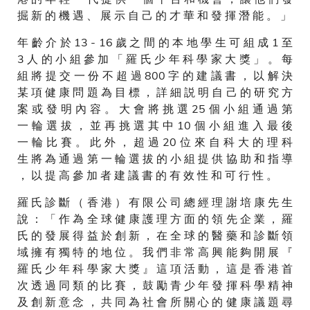
掘 新 的 機 遇 、 展 示 自 己 的 才 華 和 發 揮 潛 能 。 」
年 齡 介 於 13 - 16 歲 之 間 的 本 地 學 生 可 組 成 1 至
3 人 的 小 組 參 加 「 羅 氏 少 年 科 學 家 大 獎 」 。 每
組 將 提 交 一 份 不 超 過 800 字 的 建 議 書 ， 以 解 決
某 項 健 康 問 題 為 目 標 ， 詳 細 説 明 自 己 的 研 究 方
案 或 發 明 內 容 。 大 會 將 挑 選 25 個 小 組 通 過 第
一 輪 選 拔 ， 並 再 挑 選 其 中 10 個 小 組 進 入 最 後
一 輪 比 賽 。 此 外 ， 超 過 20 位 來 自 科 大 的 理 科
生 將 為 通 過 第 一 輪 選 拔 的 小 組 提 供 協 助 和 指 導
， 以 提 高 參 加 者 建 議 書 的 有 效 性 和 可 行 性 。
羅 氏 診 斷 （ 香 港 ） 有 限 公 司 總 經 理 謝 培 康 先 生
說 ： 「 作 為 全 球 健 康 護 理 方 面 的 領 先 企 業 ， 羅
氏 的 發 展 得 益 於 創 新 ， 在 全 球 的 醫 藥 和 診 斷 領
域 擁 有 獨 特 的 地 位 。 我 們 非 常 高 興 能 夠 開 展 『
羅 氏 少 年 科 學 家 大 獎 』 這 項 活 動 ， 這 是 香 港 首
次 透 過 同 類 的 比 賽 ， 鼓 勵 青 少 年 發 揮 科 學 精 神
及 創 新 意 念 ， 共 同 為 社 會 所 關 心 的 健 康 議 題 尋