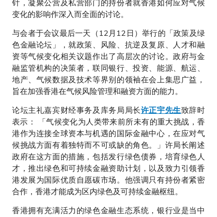
针，凝聚公营及私营部门的持份者就香港如何应对气候
变化的影响作深入而全面的讨论。
与会者于会议最后一天（12月12日）举行的「政策及绿
色金融论坛」，就政策、风险、抗逆及复原、人才和融
资等气候变化相关议题作出了高层次的讨论。政府与金
融监管机构的决策者，联同银行、投资、能源、航运、
地产、气候数据及技术等界别的领袖在会上集思广益，
旨在加强香港在气候风险管理和融资方面的能力。
论坛主礼嘉宾财经事务及库务局局长
致辞时
许正宇先生
表示： 「气候变化为人类带来前所未有的重大挑战，香
港作为连接全球资本与机遇的国际金融中心，在应对气
候挑战方面有着独特而不可或缺的角色。」许局长阐述
政府在这方面的措施，包括发行绿色债券，培育绿色人
才，推出绿色和可持续金融资助计划，以及致力引领香
港发展为国际优质自愿碳市场。他强调只有持份者紧密
合作，香港才能成为区内绿色及可持续金融枢纽。
香港拥有充满活力的绿色金融生态系统，银行业是当中