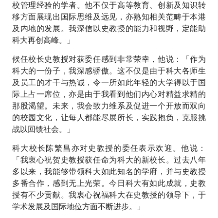
校管理经验的学者。他不仅于高等教育、创新及知识转
移方面展现出国际思维及远见，亦熟知相关范畴于本港
及内地的发展。我深信以史教授的能力和视野，定能助
科大再创高峰。」
候任校长史教授对获委任感到非常荣幸，他说：「作为
科大的一份子，我深感骄傲。这不仅是由于科大各师生
及员工的才干与热诚，令一所如此年轻的大学得以于国
际上占一席位，亦是由于我看到他们内心对精益求精的
那股渴望。未来，我会致力维系及促进一个开放而双向
的校园文化，让每人都能尽展所长，实践抱负，克服挑
战以回馈社会。」
科大校长陈繁昌亦对史教授的委任表示欢迎。他说：
「我衷心祝贺史教授获任命为科大的新校长。过去八年
多以来，我能够带领科大如此知名的学府，并与史教授
多番合作，感到无上光荣。今日科大有如此成就，史教
授有不少贡献。我衷心祝福科大在史教授的领导下，于
学术发展及国际地位方面不断进步。」