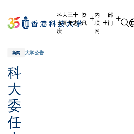
Skip
to
科大三十
资
内
部
main
五周年志
讯
联
门
content
庆
网
学生
学生内联网
学术部门
职员
职员行政内联网
学术课程
大学公告
新闻
校友
校友内联网
行政部门
科
社交平台
传媒
式
公众
大
委
任