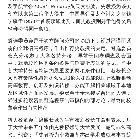
及宇航学会2003年Pendray航天文献奖。史教授为该奖
创立以来第二位华人得主，中国导弹及太空计划之父钱
学森于1953年首度获颁此奖，而史教授刚好于他得奖后
50年夺得同一奖项。
遴选委员会是于独立顾问公司的协助下，经过严谨而紧
凑的全球招聘程序，作出推荐史教授的决定。遴选委员
会充分考虑了大学各持分者，早前于问卷调查及会面
中，就新校长应具备的条件与期望所表达的意见。当中
各大学持分者均认为最重要的两项条件包括﹕新校长必
须具有策略性愿景及领先思维;以及既能以国际视野推动
高等教育、创新及知识转移，亦能了解相关领域于本地
及区域性方面的发展。委员会于全球搜罗合适的人选，
经过多轮紧密的甄选程序与审慎的内部讨论，最终向校
董会作出有关推荐。
科大校董会主席廖长城先生宣布新校长任命时表示，对
于大学未来五年将由史教授领导大学发展，感到非常高
兴。他说：「史教授为少数兼备杰出学术成就与丰富院