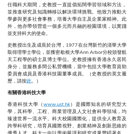
任職科大期間，史教授一直提倡拓闊學習領域和方法，
並推進研究及知識轉移以解決環球挑戰。他致力推動大
學參與更多社會事務，培養大學自主及企業家精神。此
外，他亦帶領營造一個多元而共融的校園環境，以實踐
並支持科大的使命。
史教授出生及成長於台灣，1977在台灣新竹的清華大學
取得理學士學位，並獲密歇根大學Ann Arbor分校頒發航
天工程學的碩士及博士學位。史教授擁有香港永久居民
身分，並服務多間公私營機構，當中包括大學教育資助
委員會成員及香港科技園董事成員。（史教授的英文履
歷，請按
此
。）
有關香港科技大學
香港科技大學（
www.ust.hk
）是國際知名的研究型大
學，其科學、工程、商業管理及人文社會科學領域，均
臻達世界一流水平。科大校園國際化，提供全人教育及
跨學科研究，培育具國際視野、創業精神及創新思維的
優秀人才。科大一向以學術嚴謹和研究成果豐碩著名，