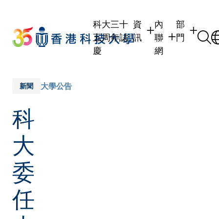
Skip
to
科大三十
資
內
部
main
五周年誌
訊
聯
門
content
慶
網
學生
學生內聯網
學術部門
職員
職員行政內聯網
學術課程
大學公告
新聞
校友
校友內聯網
行政部門
科
社交平台
傳媒
式
公眾
大
委
任