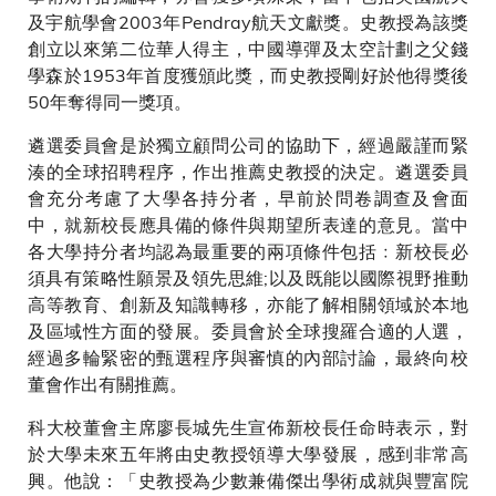
及宇航學會2003年Pendray航天文獻獎。史教授為該獎
創立以來第二位華人得主，中國導彈及太空計劃之父錢
學森於1953年首度獲頒此獎，而史教授剛好於他得獎後
50年奪得同一獎項。
遴選委員會是於獨立顧問公司的協助下，經過嚴謹而緊
湊的全球招聘程序，作出推薦史教授的決定。遴選委員
會充分考慮了大學各持分者，早前於問卷調查及會面
中，就新校長應具備的條件與期望所表達的意見。當中
各大學持分者均認為最重要的兩項條件包括﹕新校長必
須具有策略性願景及領先思維;以及既能以國際視野推動
高等教育、創新及知識轉移，亦能了解相關領域於本地
及區域性方面的發展。委員會於全球搜羅合適的人選，
經過多輪緊密的甄選程序與審慎的內部討論，最終向校
董會作出有關推薦。
科大校董會主席廖長城先生宣佈新校長任命時表示，對
於大學未來五年將由史教授領導大學發展，感到非常高
興。他說：「史教授為少數兼備傑出學術成就與豐富院