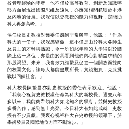
校管理經驗的學者。他不僅於高等教育、創新及知識轉
移方面展現出國際思維及遠見，亦熟知相關範疇於本港
及內地的發展。我深信以史教授的能力和視野，定能助
科大再創高峰。」
候任校長史教授對獲委任感到非常榮幸，他說：「作為
科大的一份子，我深感驕傲。這不僅是由於科大各師生
及員工的才幹與熱誠，令一所如此年輕的大學得以於國
際上佔一席位，亦是由於我看到他們內心對精益求精的
那股渴望。未來，我會致力維繫及促進一個開放而雙向
的校園文化，讓每人都能盡展所長，實踐抱負，克服挑
戰以回饋社會。」
科大校長陳繁昌亦對史教授的委任表示歡迎。他說：
「我衷心祝賀史教授獲任命為科大的新校長。過去八年
多以來，我能夠帶領科大如此知名的學府，並與史教授
多番合作，感到無上光榮。今日科大有如此成就，史教
授有不少貢獻。我衷心祝福科大在史教授的領導下，於
學術發展及國際地位方面不斷進步。」