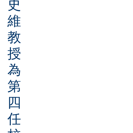
史
維
教
授
為
第
四
任