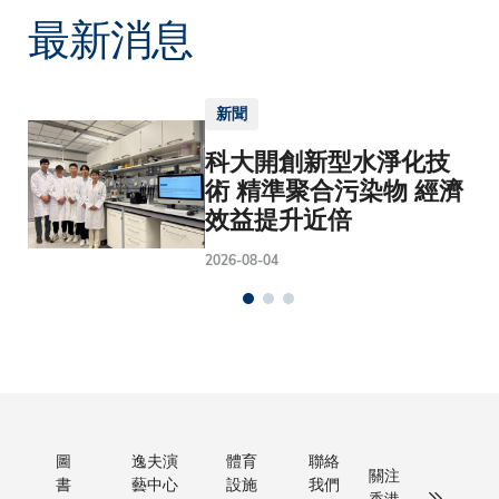
最新消息
新聞
科大開創新型水淨化技
術 精準聚合污染物 經濟
效益提升近倍
2026-08-04
圖
逸夫演
體育
聯絡
關注
書
藝中心
設施
我們
香港