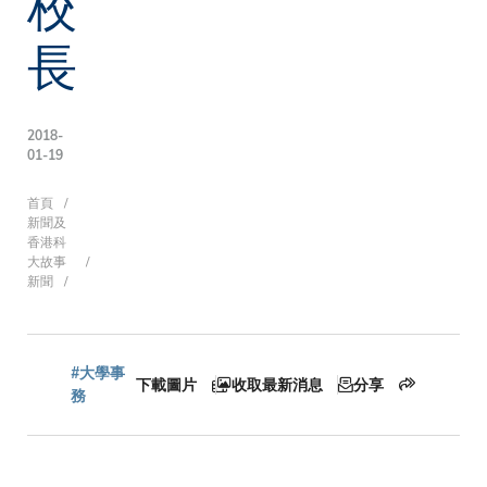
校
長
2018-
01-19
導
首頁
新聞及
香港科
大故事
新聞
航
連
#大學事
下載圖片
收取最新消息
分享
務