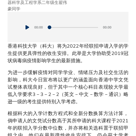
器科学及工程学系二年级生翟伟
器科学及工程学系二年级生翟伟
豪同学
豪同学
Audio
Player
00:00
00:00
香港科技大学（科大）将为2022年经联招申请入学的学
生提供更具弹性的收生安排。此举是大学协助受2019冠
状病毒病疫情影响学生的最新措施。
为进一步缓解疫情对同学学业、情绪压力及社交生活的
影响，科大今日宣布将以更广的涵盖面向香港中学文凭
试整体表现良好，但于其中一个核心科目表现较大学最
低入学要求3－3－2－2（英文－中文－数学－通识）略
逊一级的考生提供特别入学考虑。
根据科大的入学计数方程式和全新分数换算方法计算，
倘申请人的文凭试分数高于其所申请的科大课程于2021
年的联招入学分数中位数，并亦将相关选科置于联招甲
组之中，他们在最新弹性收生安排下，仍会获大学考