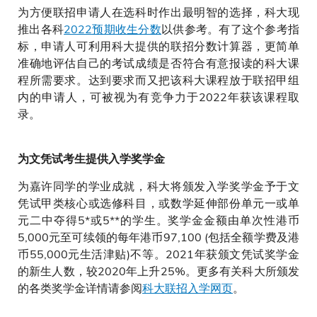
为方便联招申请人在选科时作出最明智的选择，科大现
推出各科
2022预期收生分数
以供参考。有了这个参考指
标，申请人可利用科大提供的联招分数计算器，更简单
准确地评估自己的考试成绩是否符合有意报读的科大课
程所需要求。达到要求而又把该科大课程放于联招甲组
内的申请人，可被视为有竞争力于2022年获该课程取
录。
为文凭试考生提供入学奖学金
为嘉许同学的学业成就，科大将颁发入学奖学金予于文
凭试甲类核心或选修科目，或数学延伸部份单元一或单
元二中夺得5*或5**的学生。奖学金金额由单次性港币
5,000元至可续领的每年港币97,100 (包括全额学费及港
币55,000元生活津贴)不等。2021年获颁文凭试奖学金
的新生人数，较2020年上升25%。更多有关科大所颁发
的各类奖学金详情请参阅
科大联招入学网页
。