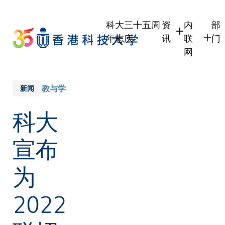
Skip
to
科大三十五周
资
内
部
main
年志庆
讯
联
门
content
网
学生
学生内联
学
职员
职员行政
学
教与学
新闻
校友
校友内联
行
科大
社
传媒
式
公众
宣布
为
2022