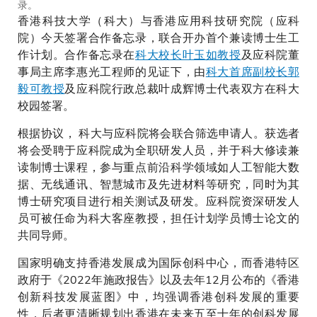
录。
工程师(左六)、应科院行政总裁
香港科技大学（科大）与香港应用科技研究院（应科
叶成辉博士(左七)、应科院副总
裁（集成电路及系统）史训清博
院）今天签署合作备忘录，联合开办首个兼读博士生工
士(左五)、应科院可信及人工智
作计划。合作备忘录在
科大校长叶玉如教授
及应科院董
能技术部门的高级总监张伟伦先
事局主席李惠光工程师的见证下，由
科大首席副校长郭
生(左四)与双方管理层合照留
毅可教授
及应科院行政总裁叶成辉博士代表双方在科大
念。
校园签署。
根据协议， 科大与应科院将会联合筛选申请人。获选者
将会受聘于应科院成为全职研发人员，并于科大修读兼
读制博士课程，参与重点前沿科学领域如人工智能大数
据、无线通讯、智慧城市及先进材料等研究，同时为其
博士研究项目进行相关测试及研发。应科院资深研发人
员可被任命为科大客座教授，担任计划学员博士论文的
共同导师。
国家明确支持香港发展成为国际创科中心，而香港特区
政府于《2022年施政报告》以及去年12月公布的《香港
创新科技发展蓝图》中，均强调香港创科发展的重要
性，后者更清晰规划出香港在未来五至十年的创科发展