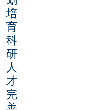
培
育
科
研
人
才
完
善