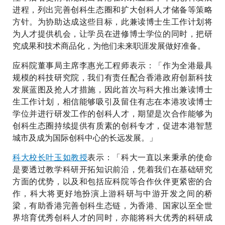
进程，列出完善创科生态圈和扩大创科人才储备等策略
方针。为协助达成这些目标，此兼读博士生工作计划将
为人才提供机会，让学员在进修博士学位的同时，把研
究成果和技术商品化，为他们未来职涯发展做好准备。
应科院董事局主席李惠光工程师表示：「作为全港最具
规模的科技研究院，我们有责任配合香港政府创新科技
发展蓝图及抢人才措施，因此首次与科大推出兼读博士
生工作计划，相信能够吸引及留住有志在本港攻读博士
学位并进行研发工作的创科人才，期望是次合作能够为
创科生态圈持续提供有质素的创科专才，促进本港智慧
城市及成为国际创科中心的长远发展。」
科大校长叶玉如教授
表示：「科大一直以来秉承的使命
是要透过教学科研开拓知识前沿，凭着我们在基础研究
方面的优势，以及和包括应科院等合作伙伴更紧密的合
作，科大将更好地扮演上游科研与中游开发之间的桥
梁，有助香港完善创科生态链，为香港、国家以至全世
界培育优秀创科人才的同时，亦能将科大优秀的科研成