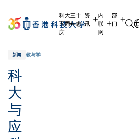
Skip
to
科大三十
资
内
部
main
五周年志
讯
联
门
content
庆
网
学生
学生内联网
学术部门
职员
职员行政内联网
学术课程
教与学
新闻
校友
校友内联网
行政部门
科
社交平台
传媒
式
公众
大
与
应