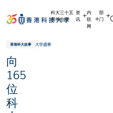
Skip
to
科大三十五
资
内
部
main
周年志庆
讯
联
门
content
网
学生
学生内联网
学术
职员
职员行政内
学术
大学盛事
香港科大故事
校友
校友内联网
行政
向
社交
传媒
式
公众
165
位
科