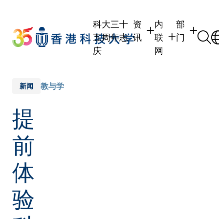
Skip
to
科大三十
资
内
部
main
五周年志
讯
联
门
content
庆
网
学生
学生内联网
学术部门
职员
职员行政内联网
学术课程
教与学
新闻
校友
校友内联网
行政部门
提
社交平台
传媒
式
公众
前
体
验