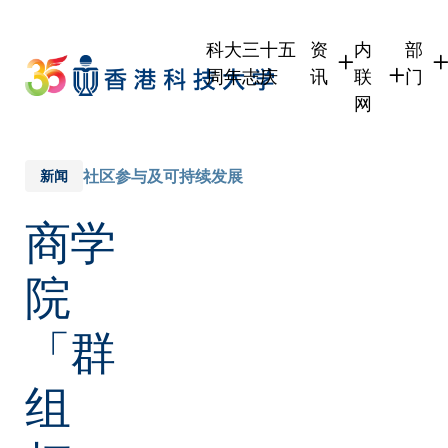
Skip
to
科大三十五
资
内
部
main
周年志庆
讯
联
门
content
网
学生
学生内联网
学术
职员
职员行政内
学术
社区参与及可持续发展
新闻
校友
校友内联网
行政
商学
社交
传媒
式
公众
院
「群
组