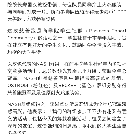
院院长郑国汉教授带领，每位队员同样穿上火鸡服装，
与同学们打成一片。所有参赛队伍须筹得最少港币1,000
元善款，方获参赛资格。
这次慈善跑是商学院学生社群（Business Cohort
Community）的活动之一。学生社群于本学年启动，旨
在建立有趣好玩的学生文化，鼓励同学全情投入丰盛、
均衡的大学生活。
以灰色代表的NASH群组，在商学院学生社群年内多项社
交竞赛活动中，总分数领先其余九个群组，荣膺全年总
冠军。NASH也是慈善赛跑中筹得最高善款的群组。
OSTROM（粉红色）及BECKER（蓝色）群组分别夺得
慈善跑冠军及最佳原创火鸡服装奖。
NASH群组领袖之一李溢华对所属群组成为全年总冠军深
感高兴。他表示：「我们的群组参加了不少有趣又有意
义的活动，包括今天的筹款赛跑活动，组员之间建立了
深厚的友谊。这份强烈的归属感，令我们的大学生活更
多姿多彩。」