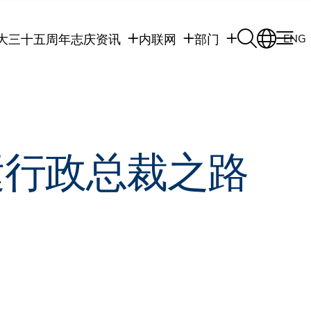
大三十五周年志庆
资讯
内联网
部门
ENG
学生
学生内联网
学术部门
职员
职员行政内联网
学术课程
校友
校友内联网
行政部门
社交平台及应用程
传媒
式
运行政总裁之路
公众