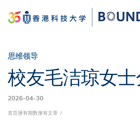
Skip
to
main
content
思维领导
校友毛洁琼女士
2026-04-30
面
首页
所有期数
所有文章