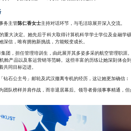
路
事务主管
主持对话环节，与毛洁琼展开深入交流。
陈仁香女士
的重大决定。她先后于科大取得计算机科学学士学位及金融学
她深信，唯有拥抱新挑战，方能蜕变成长。
国泰集团，担任管理培训生，由此展开其多姿多采的航空管理职涯
机舱产品以及客运营销等范畴。这些丰富的历练让她深刻体会
着共同目标迈进。
「钻石公主号」邮轮及武汉撤离专机的经历，这让她更加确信︰
为团队榜样并肩作战，而非退居幕后。领导者毋须事事精通，但